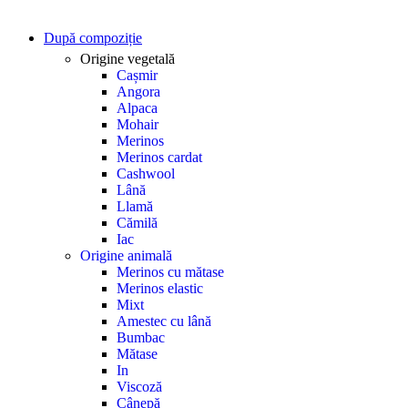
După compoziție
Origine vegetală
Cașmir
Angora
Alpaca
Mohair
Merinos
Merinos cardat
Cashwool
Lână
Llamă
Cămilă
Iac
Origine animală
Merinos cu mătase
Merinos elastic
Mixt
Amestec cu lână
Bumbac
Mătase
In
Viscoză
Cânepă