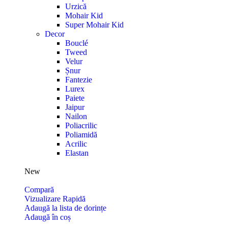
Urzică
Mohair Kid
Super Mohair Kid
Decor
Bouclé
Tweed
Velur
Șnur
Fantezie
Lurex
Paiete
Jaipur
Nailon
Poliacrilic
Poliamidă
Acrilic
Elastan
New
Compară
Vizualizare Rapidă
Adaugă la lista de dorințe
Adaugă în coș