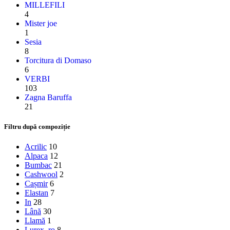
MILLEFILI
4
Mister joe
1
Sesia
8
Torcitura di Domaso
6
VERBI
103
Zagna Baruffa
21
Filtru după compoziție
Acrilic
10
Alpaca
12
Bumbac
21
Cashwool
2
Cașmir
6
Elastan
7
In
28
Lână
30
Llamă
1
Lurex_ro
8