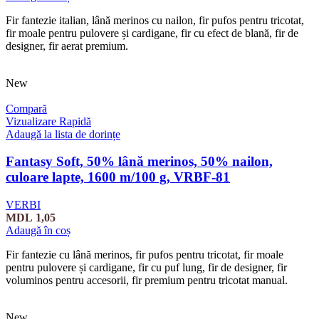
Fir fantezie italian, lână merinos cu nailon, fir pufos pentru tricotat,
fir moale pentru pulovere și cardigane, fir cu efect de blană, fir de
designer, fir aerat premium.
New
Compară
Vizualizare Rapidă
Adaugă la lista de dorințe
Fantasy Soft, 50% lână merinos, 50% nailon,
culoare lapte, 1600 m/100 g, VRBF-81
VERBI
MDL
1,05
Adaugă în coș
Fir fantezie cu lână merinos, fir pufos pentru tricotat, fir moale
pentru pulovere și cardigane, fir cu puf lung, fir de designer, fir
voluminos pentru accesorii, fir premium pentru tricotat manual.
New