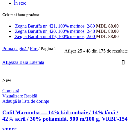
În stoc
Cele mai bune produse
Zegna Baruffa nr. 421, 100% merinos, 2/80
MDL
88,00
Zegna Baruffa nr. 420, 100% merinos, 2/48
MDL
88,00
Zegna Baruffa nr. 419, 100% merinos, 2/60
MDL
88,00
Prima pagină
/
Fire
/
Pagina 2
Afișez 25 - 48 din 175 de rezultate
Afișează Bara Laterală
New
Compară
Vizualizare Rapidă
Adaugă la lista de dorințe
Cofil Macumba — 14% kid mohair / 14% lână /
42% acril / 30% poliamidă, 900 m/100 g, VRBF-154
VERBI