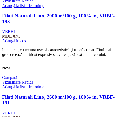
Vizualizare Rapidă
Adaugă la lista de dorințe
Filati Naturali Lino, 2000 m/100 g, 100% in, VRBF-
193
VERBI
MDL
0,75
Adaugă în coș
In natural, cu textura uscată caracteristică și un efect mat. Firul mai
gros creează un tricot expresiv și evidențiază textura articolului.
New
Compară
Vizualizare Rapidă
Adaugă la lista de dorințe
Filati Naturali Lino, 2600 m/100 g, 100% in, VRBF-
191
VERBI