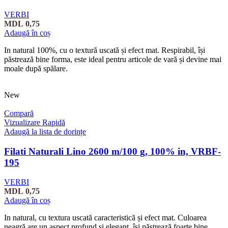
VERBI
MDL
0,75
Adaugă în coș
In natural 100%, cu o textură uscată și efect mat. Respirabil, își
păstrează bine forma, este ideal pentru articole de vară și devine mai
moale după spălare.
New
Compară
Vizualizare Rapidă
Adaugă la lista de dorințe
Filati Naturali Lino 2600 m/100 g, 100% in, VRBF-
195
VERBI
MDL
0,75
Adaugă în coș
In natural, cu textura uscată caracteristică și efect mat. Culoarea
neagră are un aspect profund și elegant, își păstrează foarte bine