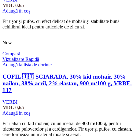
MDL
0,65
Adaugă în coș
Fir ușor și pufos, cu efect delicat de mohair și stabilitate bună —
echilibrul ideal pentru articolele de zi cu zi.
New
Compară
Vizualizare Rapidă
Adaugă la lista de dorințe
COFIL 🇮🇹 SCIARADA, 30% kid mohair, 30%
nailon, 38% acril, 2% elastan, 900 m/100 g, VRBF-
137
VERBI
MDL
0,65
Adaugă în coș
Fir italian cu kid mohair, cu un metraj de 900 m/100 g, pentru
tricotarea puloverelor și a cardiganelor. Fir ușor și pufos, cu elastan,
care formează un material moale și aerat.