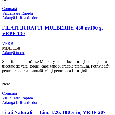
Compară
Vizualizare Rapidă
Adaugă la lista de dorințe
FILATI BURATTI, MULBERRY, 430 m/100 g,
VRBF-130
VERBI
MDL
1,58
Adaugă în coș
Șnur italian din mătase Mulberry, cu un luciu mat și nobil, pentru
tricotaje de vară, topuri, cardigane și articole premium. Potrivit atât
pentru tricotarea manuală, cât și pentru cea la mașină.
New
Compară
Vizualizare Rapidă
Adaugă la lista de dorințe
Filati Naturali — Lino 1/26, 100% in, VRBF-207