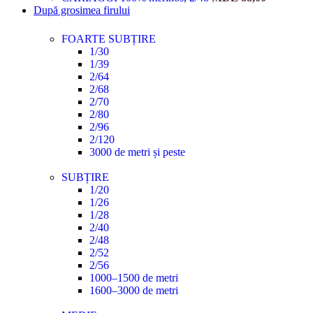
După grosimea firului
FOARTE SUBȚIRE
1/30
1/39
2/64
2/68
2/70
2/80
2/96
2/120
3000 de metri și peste
SUBȚIRE
1/20
1/26
1/28
2/40
2/48
2/52
2/56
1000–1500 de metri
1600–3000 de metri