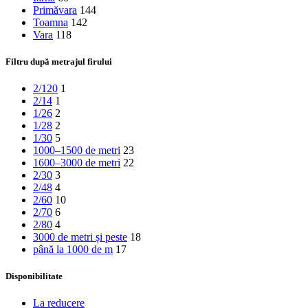
Primăvara
144
Toamna
142
Vara
118
Filtru după metrajul firului
2/120
1
2/14
1
1/26
2
1/28
2
1/30
5
1000–1500 de metri
23
1600–3000 de metri
22
2/30
3
2/48
4
2/60
10
2/70
6
2/80
4
3000 de metri și peste
18
până la 1000 de m
17
Disponibilitate
La reducere