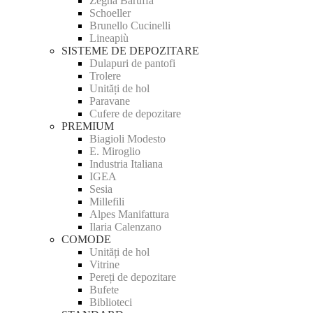
Zegna Baruffa
Schoeller
Brunello Cucinelli
Lineapiù
SISTEME DE DEPOZITARE
Dulapuri de pantofi
Trolere
Unități de hol
Paravane
Cufere de depozitare
PREMIUM
Biagioli Modesto
E. Miroglio
Industria Italiana
IGEA
Sesia
Millefili
Alpes Manifattura
Ilaria Calenzano
COMODE
Unități de hol
Vitrine
Pereți de depozitare
Bufete
Biblioteci