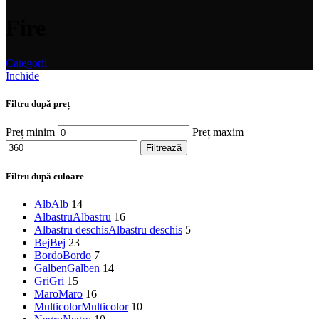
Fire
Categorii
Închide
Filtru după preț
Preț minim
Preț maxim
Filtrează
Filtru după culoare
Alb
Alb
14
Albastru
Albastru
16
Albastru deschis
Albastru deschis
5
Bej
Bej
23
Bordo
Bordo
7
Galben
Galben
14
Gri
Gri
15
Maro
Maro
16
Multicolor
Multicolor
10