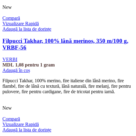
New
Compară
Vizualizare Rapidă
Adaugă la lista de dorințe
Filpucci Takhar, 100% lână merinos, 350 m/100 g,
VRBF-56
VERBI
MDL
1,08
pentru 1 gram
Adaugă în coș
Filpucci Takhar, 100% merino, fire italiene din lână merino, fire
flambé, fire de lână cu textură, lână naturală, fire melanj, fire pentru
pulovere, fire pentru cardigane, fire de tricotat pentru iarnă.
New
Compară
Vizualizare Rapidă
Adaugă la lista de dorințe