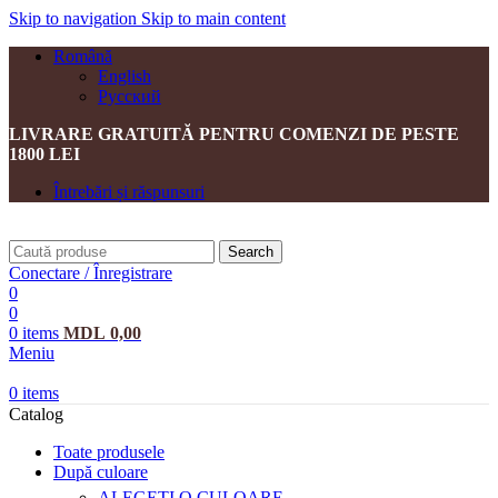
Skip to navigation
Skip to main content
Română
English
Русский
LIVRARE GRATUITĂ PENTRU COMENZI DE PESTE
1800 LEI
Întrebări și răspunsuri
Search
Conectare / Înregistrare
0
0
0
items
MDL
0,00
Meniu
0
items
Catalog
Toate produsele
După culoare
ALEGEȚI O CULOARE