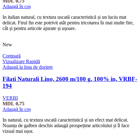
MDL
0,75
Adaugă în coș
In italian natural, cu textura uscată caracteristică și un luciu mat
delicat. Firul fin este potrivit atât pentru tricotarea în mai multe fire,
cât și pentru articole ajurate și ușoare.
New
Compară
Vizualizare Rapidă
Adaugă la lista de dorințe
Filati Naturali Lino, 2600 m/100 g, 100% in, VRBF-
194
VERBI
MDL
0,75
Adaugă în coș
In natural, cu textura uscată caracteristică și un efect mat delicat.
Nuanța de galben deschis adaugă prospețime articolului și îl face
vizual mai ușor.