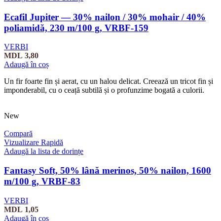
Ecafil Jupiter — 30% nailon / 30% mohair / 40%
poliamidă, 230 m/100 g, VRBF-159
VERBI
MDL
3,80
Adaugă în coș
Un fir foarte fin și aerat, cu un halou delicat. Creează un tricot fin și
imponderabil, cu o ceață subtilă și o profunzime bogată a culorii.
New
Compară
Vizualizare Rapidă
Adaugă la lista de dorințe
Fantasy Soft, 50% lână merinos, 50% nailon, 1600
m/100 g, VRBF-83
VERBI
MDL
1,05
Adaugă în coș