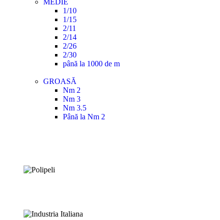
MEDIE
1/10
1/15
2/11
2/14
2/26
2/30
până la 1000 de m
GROASĂ
Nm 2
Nm 3
Nm 3.5
Până la Nm 2