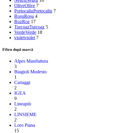
Negru
Negru
10
Olive
Olive
7
Portocaliu
Portocaliu
7
Roșu
Roșu
4
Roz
Roz
17
Turcoaz
Turcoaz
5
Verde
Verde
18
violet
violet
7
Filtru după marcă
Alpes Manifattura
3
Biagioli Modesto
1
Cariaggi
2
IGEA
9
Lineapiù
2
LINSIEME
2
Loro Piana
15