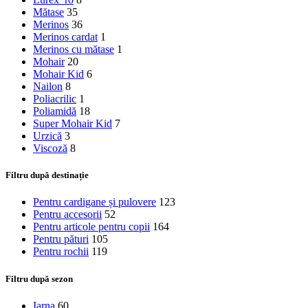
Mătase
35
Merinos
36
Merinos cardat
1
Merinos cu mătase
1
Mohair
20
Mohair Kid
6
Nailon
8
Poliacrilic
1
Poliamidă
18
Super Mohair Kid
7
Urzică
3
Viscoză
8
Filtru după destinație
Pentru cardigane și pulovere
123
Pentru accesorii
52
Pentru articole pentru copii
164
Pentru pături
105
Pentru rochii
119
Filtru după sezon
Iarna
60