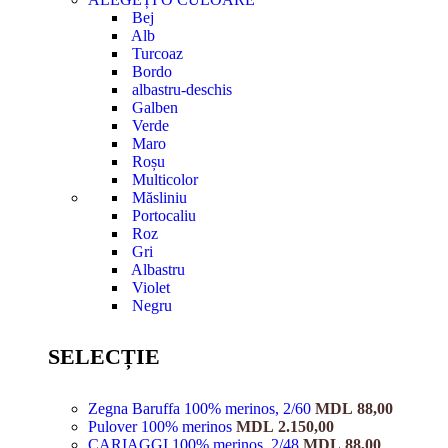
Bej
Alb
Turcoaz
Bordo
albastru-deschis
Galben
Verde
Maro
Roșu
Multicolor
Măsliniu
Portocaliu
Roz
Gri
Albastru
Violet
Negru
SELECȚIE
Zegna Baruffa 100% merinos, 2/60
MDL
88,00
Pulover 100% merinos
MDL
2.150,00
CARIAGGI 100% merinos, 2/48
MDL
88,00