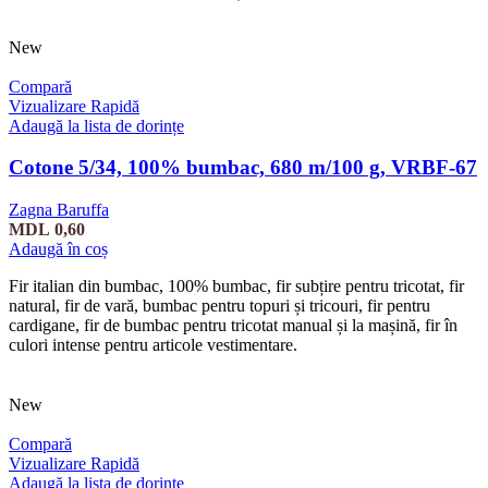
New
Compară
Vizualizare Rapidă
Adaugă la lista de dorințe
Cotone 5/34, 100% bumbac, 680 m/100 g, VRBF-67
Zagna Baruffa
MDL
0,60
Adaugă în coș
Fir italian din bumbac, 100% bumbac, fir subțire pentru tricotat, fir
natural, fir de vară, bumbac pentru topuri și tricouri, fir pentru
cardigane, fir de bumbac pentru tricotat manual și la mașină, fir în
culori intense pentru articole vestimentare.
New
Compară
Vizualizare Rapidă
Adaugă la lista de dorințe