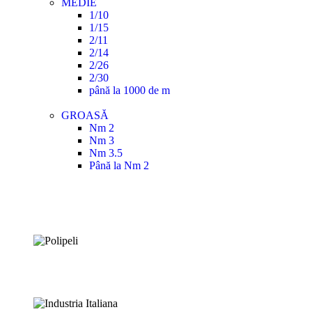
MEDIE
1/10
1/15
2/11
2/14
2/26
2/30
până la 1000 de m
GROASĂ
Nm 2
Nm 3
Nm 3.5
Până la Nm 2