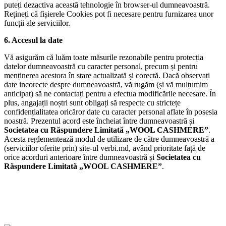
puteți dezactiva această tehnologie în browser-ul dumneavoastră.
Rețineți că fișierele Cookies pot fi necesare pentru furnizarea unor
funcții ale serviciilor.
6. Accesul la date
Vă asigurăm că luăm toate măsurile rezonabile pentru protecția
datelor dumneavoastră cu caracter personal, precum și pentru
menținerea acestora în stare actualizată și corectă. Dacă observați
date incorecte despre dumneavoastră, vă rugăm (și vă mulțumim
anticipat) să ne contactați pentru a efectua modificările necesare. În
plus, angajații noștri sunt obligați să respecte cu strictețe
confidențialitatea oricăror date cu caracter personal aflate în posesia
noastră. Prezentul acord este încheiat între dumneavoastră și
Societatea cu Răspundere Limitată „WOOL CASHMERE”
.
Acesta reglementează modul de utilizare de către dumneavoastră a
(serviciilor oferite prin) site-ul verbi.md, având prioritate față de
orice acorduri anterioare între dumneavoastră și
Societatea cu
Răspundere Limitată „WOOL CASHMERE”
.