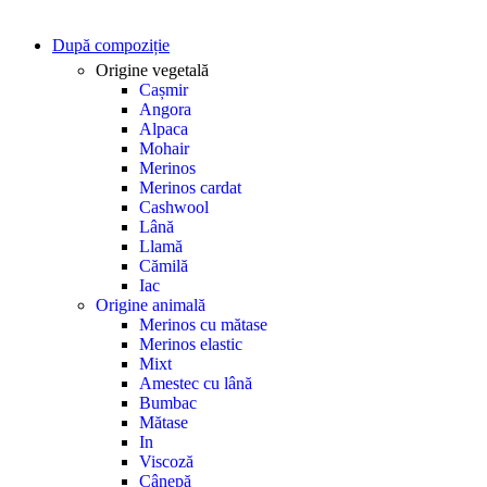
După compoziție
Origine vegetală
Cașmir
Angora
Alpaca
Mohair
Merinos
Merinos cardat
Cashwool
Lână
Llamă
Cămilă
Iac
Origine animală
Merinos cu mătase
Merinos elastic
Mixt
Amestec cu lână
Bumbac
Mătase
In
Viscoză
Cânepă