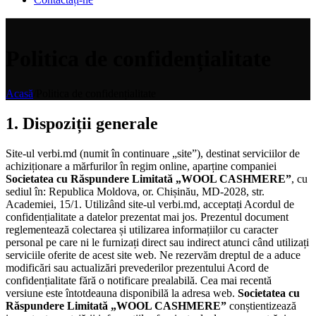
Politica de confidențialitate
Acasă
/
Politica de confidențialitate
1. Dispoziții generale
Site-ul verbi.md (numit în continuare „site”), destinat serviciilor de
achiziționare a mărfurilor în regim online, aparține companiei
Societatea cu Răspundere Limitată „WOOL CASHMERE”
, cu
sediul în: Republica Moldova, or. Chișinău, MD-2028, str.
Academiei, 15/1. Utilizând site-ul verbi.md, acceptați Acordul de
confidențialitate a datelor prezentat mai jos. Prezentul document
reglementează colectarea și utilizarea informațiilor cu caracter
personal pe care ni le furnizați direct sau indirect atunci când utilizați
serviciile oferite de acest site web. Ne rezervăm dreptul de a aduce
modificări sau actualizări prevederilor prezentului Acord de
confidențialitate fără o notificare prealabilă. Cea mai recentă
versiune este întotdeauna disponibilă la adresa web.
Societatea cu
Răspundere Limitată „WOOL CASHMERE”
conștientizează