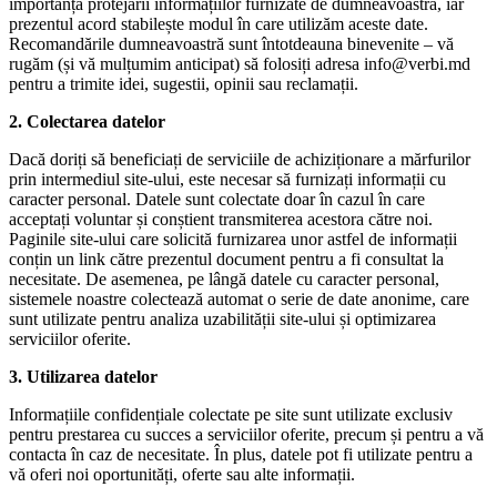
importanța protejării informațiilor furnizate de dumneavoastră, iar
prezentul acord stabilește modul în care utilizăm aceste date.
Recomandările dumneavoastră sunt întotdeauna binevenite – vă
rugăm (și vă mulțumim anticipat) să folosiți adresa info@verbi.md
pentru a trimite idei, sugestii, opinii sau reclamații.
2. Colectarea datelor
Dacă doriți să beneficiați de serviciile de achiziționare a mărfurilor
prin intermediul site-ului, este necesar să furnizați informații cu
caracter personal. Datele sunt colectate doar în cazul în care
acceptați voluntar și conștient transmiterea acestora către noi.
Paginile site-ului care solicită furnizarea unor astfel de informații
conțin un link către prezentul document pentru a fi consultat la
necesitate. De asemenea, pe lângă datele cu caracter personal,
sistemele noastre colectează automat o serie de date anonime, care
sunt utilizate pentru analiza uzabilității site-ului și optimizarea
serviciilor oferite.
3. Utilizarea datelor
Informațiile confidențiale colectate pe site sunt utilizate exclusiv
pentru prestarea cu succes a serviciilor oferite, precum și pentru a vă
contacta în caz de necesitate. În plus, datele pot fi utilizate pentru a
vă oferi noi oportunități, oferte sau alte informații.