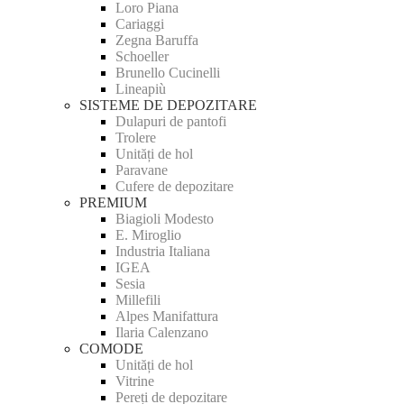
Loro Piana
Cariaggi
Zegna Baruffa
Schoeller
Brunello Cucinelli
Lineapiù
SISTEME DE DEPOZITARE
Dulapuri de pantofi
Trolere
Unități de hol
Paravane
Cufere de depozitare
PREMIUM
Biagioli Modesto
E. Miroglio
Industria Italiana
IGEA
Sesia
Millefili
Alpes Manifattura
Ilaria Calenzano
COMODE
Unități de hol
Vitrine
Pereți de depozitare