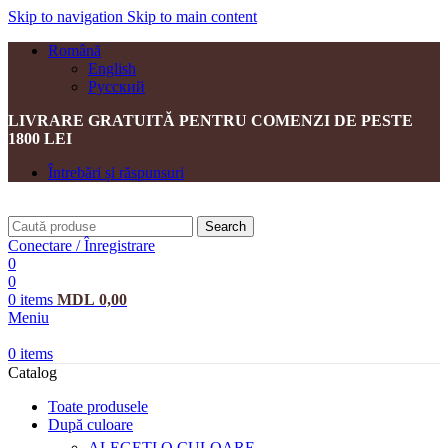
Skip to navigation
Skip to main content
Română
English
Русский
LIVRARE GRATUITĂ PENTRU COMENZI DE PESTE
1800 LEI
Întrebări și răspunsuri
Search
Conectare / Înregistrare
0
0
0
items
MDL
0,00
Meniu
0
items
Catalog
Toate produsele
După culoare
ALEGEȚI O CULOARE