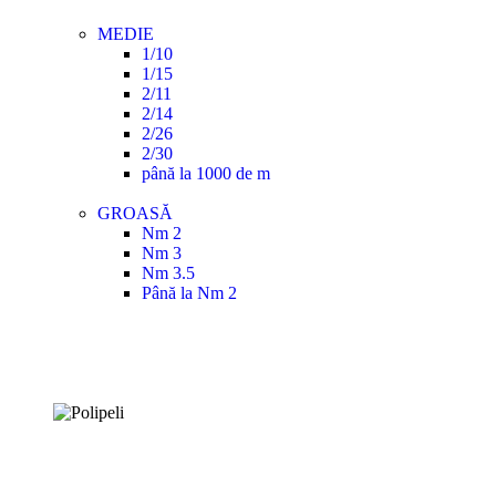
MEDIE
1/10
1/15
2/11
2/14
2/26
2/30
până la 1000 de m
GROASĂ
Nm 2
Nm 3
Nm 3.5
Până la Nm 2