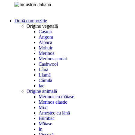
După compoziție
Origine vegetală
Cașmir
Angora
Alpaca
Mohair
Merinos
Merinos cardat
Cashwool
Lână
Llamă
Cămilă
Iac
Origine animală
Merinos cu mătase
Merinos elastic
Mixt
Amestec cu lână
Bumbac
Mătase
In
Viscoză