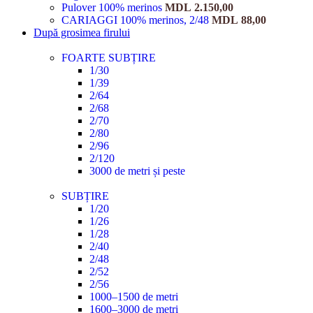
Pulover 100% merinos
MDL
2.150,00
CARIAGGI 100% merinos, 2/48
MDL
88,00
După grosimea firului
FOARTE SUBȚIRE
1/30
1/39
2/64
2/68
2/70
2/80
2/96
2/120
3000 de metri și peste
SUBȚIRE
1/20
1/26
1/28
2/40
2/48
2/52
2/56
1000–1500 de metri
1600–3000 de metri