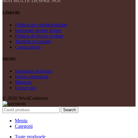
MAI MULTE DESPRE NOI
LINKURI
Politica de confidențialitate
Informații despre livrare
Politica de livrare și retur
Termeni și condiții
Contactați-ne
MENIU
Instagram-ul nostru
Pagina principală
Magazin
Despre noi
© 2026 WoolCashmere
Search
Meniu
Categorii
Toate produsele