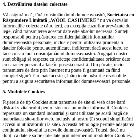
4. Dezvăluirea datelor colectate
Vă asigurăm că, fără consimțământul dumneavoastră,
Societatea cu
Răspundere Limitată „WOOL CASHMERE”
nu va dezvălui
informațiile colectate către terți, cu excepția cazurilor prevăzute de
lege, când transmiterea acestor date este absolut necesară. Sunteți
responsabil pentru păstrarea confidențialității informațiilor
dumneavoastră personale, inclusiv pentru utilizarea prudentă a
datelor folosite pentru autentificare, indiferent dacă acest lucru se
face cu sau fără consimțământul dumneavoastră. Angajații noștri
sunt obligați să respecte cu strictețe confidențialitatea oricăror date
cu caracter personal aflate în posesia noastră. Din păcate, nicio
transmitere de date prin Internet nu poate fi garantată ca fiind
complet sigură. Cu toate acestea, luăm toate măsurile rezonabile
pentru a asigura securitatea informațiilor dumneavoastră personale.
5. Modulele Cookies
Fișierele de tip Cookies sunt transmise de site-ul web către hard
disk-ul vizitatorului pentru stocarea anumitor informații. Cookies
reprezintă un standard industrial și sunt utilizate pe scară largă de
majoritatea site-urilor web, inclusiv al nostru (în scopul simplificării
accesului utilizatorului la site). Această tehnologie permite adaptarea
conținutului site-ului la nevoile dumneavoastră. Totuși, dacă nu
doriți ca datele să fie colectate prin intermediul modulelor Cookies,