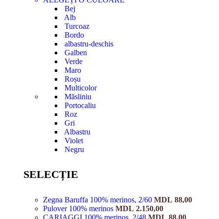
Bej
Alb
Turcoaz
Bordo
albastru-deschis
Galben
Verde
Maro
Roșu
Multicolor
Măsliniu
Portocaliu
Roz
Gri
Albastru
Violet
Negru
SELECȚIE
Zegna Baruffa 100% merinos, 2/60
MDL
88,00
Pulover 100% merinos
MDL
2.150,00
CARIAGGI 100% merinos, 2/48
MDL
88,00