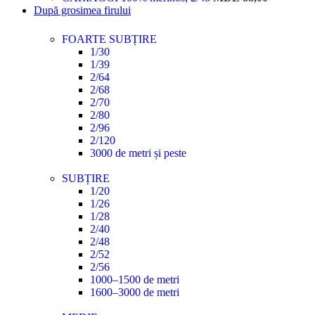
După grosimea firului
FOARTE SUBȚIRE
1/30
1/39
2/64
2/68
2/70
2/80
2/96
2/120
3000 de metri și peste
SUBȚIRE
1/20
1/26
1/28
2/40
2/48
2/52
2/56
1000–1500 de metri
1600–3000 de metri