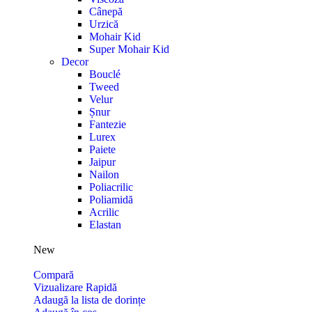
Cânepă
Urzică
Mohair Kid
Super Mohair Kid
Decor
Bouclé
Tweed
Velur
Șnur
Fantezie
Lurex
Paiete
Jaipur
Nailon
Poliacrilic
Poliamidă
Acrilic
Elastan
New
Compară
Vizualizare Rapidă
Adaugă la lista de dorințe