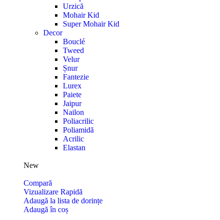
Urzică
Mohair Kid
Super Mohair Kid
Decor
Bouclé
Tweed
Velur
Șnur
Fantezie
Lurex
Paiete
Jaipur
Nailon
Poliacrilic
Poliamidă
Acrilic
Elastan
New
Compară
Vizualizare Rapidă
Adaugă la lista de dorințe
Adaugă în coș