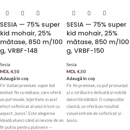
SESIA — 75% super
SESIA — 75% super
kid mohair, 25%
kid mohair, 25%
mătase, 850 m/100
mătase, 850 m/100
g, VRBF-148
g, VRBF-150
Sesia
Sesia
MDL
4,50
MDL
4,50
Adaugă în coș
Adaugă în coș
Fir italian premium: super kid
Fir fin premium, cu puf pronunțat
mohair fin cu mătase, care oferă
și o strălucire delicată și nobilă
un puf moale, lejeritate și acel
datorită mătăsii. O compoziție
efect sofisticat al unui tricot cu
clasică, ce oferă un rezultat
aspect „luxos”. Este alegerea
vizual extrem de sofisticat și
ideală atunci când ai nevoie de un
luxos.
fir pufos pentru pulovere —