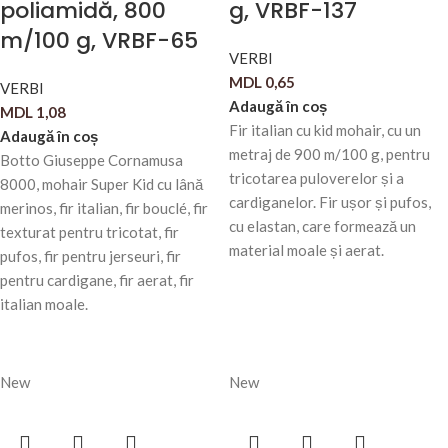
poliamidă, 800
g, VRBF-137
m/100 g, VRBF-65
VERBI
MDL
0,65
VERBI
Adaugă în coș
MDL
1,08
Fir italian cu kid mohair, cu un
Adaugă în coș
metraj de 900 m/100 g, pentru
Botto Giuseppe Cornamusa
tricotarea puloverelor și a
8000, mohair Super Kid cu lână
cardiganelor. Fir ușor și pufos,
merinos, fir italian, fir bouclé, fir
cu elastan, care formează un
texturat pentru tricotat, fir
material moale și aerat.
pufos, fir pentru jerseuri, fir
pentru cardigane, fir aerat, fir
italian moale.
New
New