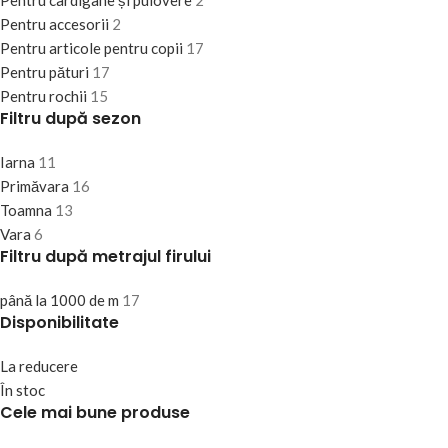
Pentru cardigane și pulovere
2
Pentru accesorii
2
Pentru articole pentru copii
17
Pentru pături
17
Pentru rochii
15
Filtru după sezon
Iarna
11
Primăvara
16
Toamna
13
Vara
6
Filtru după metrajul firului
până la 1000 de m
17
Disponibilitate
La reducere
În stoc
Cele mai bune produse