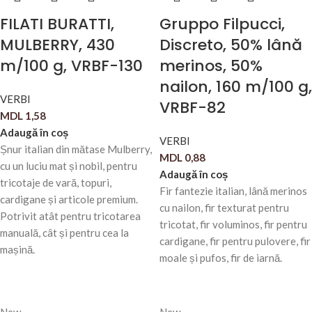
FILATI BURATTI,
Gruppo Filpucci,
MULBERRY, 430
Discreto, 50% lână
m/100 g, VRBF-130
merinos, 50%
nailon, 160 m/100 g,
VERBI
VRBF-82
MDL
1,58
Adaugă în coș
VERBI
Șnur italian din mătase Mulberry,
MDL
0,88
cu un luciu mat și nobil, pentru
Adaugă în coș
tricotaje de vară, topuri,
Fir fantezie italian, lână merinos
cardigane și articole premium.
cu nailon, fir texturat pentru
Potrivit atât pentru tricotarea
tricotat, fir voluminos, fir pentru
manuală, cât și pentru cea la
cardigane, fir pentru pulovere, fir
mașină.
moale și pufos, fir de iarnă.