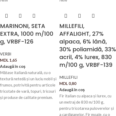
New
New
MARINONI, SETA
MILLEFILI,
EXTRA, 1000 m/100
AFFALIGHT, 27%
g, VRBF-126
alpaca, 6% lână,
30% poliamidă, 33%
VERBI
acril, 4% lurex, 830
MDL
1,65
m/100 g, VRBF-139
Adaugă în coș
Mătase italiană naturală, cu o
MILLEFILI
textură netedă și un luciu nobil și
MDL
0,80
frumos, potrivită pentru articole
Adaugă în coș
tricotate de vară, topuri, tricouri
Fir italian cu alpaca și lurex, cu
și produse de calitate premium.
un metraj de 830 m/100 g,
pentru tricotarea puloverelor și
a cardiganelor. Fir moale, cu o