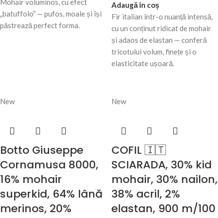
Mohair voluminos, cu efect
Adaugă în coș
„batuffolo” — pufos, moale și își
Fir italian într-o nuanță intensă,
păstrează perfect forma.
cu un conținut ridicat de mohair
și adaos de elastan — conferă
tricotului volum, finețe și o
elasticitate ușoară.
New
New
Botto Giuseppe
COFIL 🇮🇹
Cornamusa 8000,
SCIARADA, 30% kid
16% mohair
mohair, 30% nailon,
superkid, 64% lână
38% acril, 2%
merinos, 20%
elastan, 900 m/100