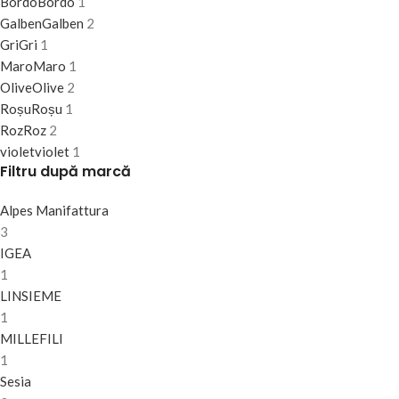
Bordo
Bordo
1
Galben
Galben
2
Gri
Gri
1
Maro
Maro
1
Olive
Olive
2
Roșu
Roșu
1
Roz
Roz
2
violet
violet
1
Filtru după marcă
Alpes Manifattura
3
IGEA
1
LINSIEME
1
MILLEFILI
1
Sesia