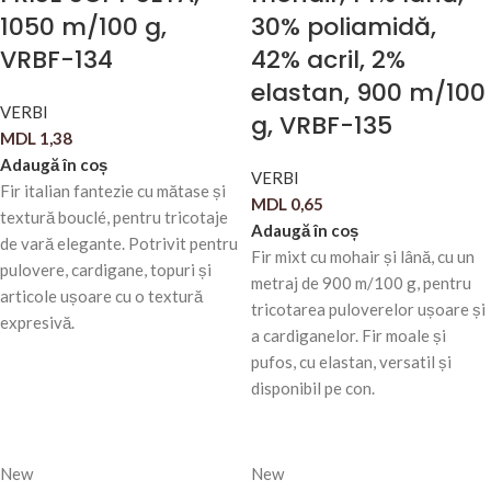
1050 m/100 g,
30% poliamidă,
VRBF-134
42% acril, 2%
elastan, 900 m/100
VERBI
g, VRBF-135
MDL
1,38
Adaugă în coș
VERBI
Fir italian fantezie cu mătase și
MDL
0,65
textură bouclé, pentru tricotaje
Adaugă în coș
de vară elegante. Potrivit pentru
Fir mixt cu mohair și lână, cu un
pulovere, cardigane, topuri și
metraj de 900 m/100 g, pentru
articole ușoare cu o textură
tricotarea puloverelor ușoare și
expresivă.
a cardiganelor. Fir moale și
pufos, cu elastan, versatil și
disponibil pe con.
New
New