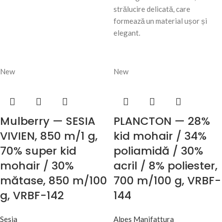
strălucire delicată, care
formează un material ușor și
elegant.
New
New
Mulberry — SESIA
PLANCTON — 28%
VIVIEN, 850 m/1 g,
kid mohair / 34%
70% super kid
poliamidă / 30%
mohair / 30%
acril / 8% poliester,
mătase, 850 m/100
700 m/100 g, VRBF-
g, VRBF-142
144
Sesia
Alpes Manifattura