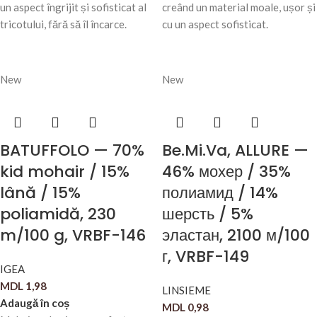
un aspect îngrijit și sofisticat al
creând un material moale, ușor și
tricotului, fără să îl încarce.
cu un aspect sofisticat.
New
New
BATUFFOLO — 70%
Be.Mi.Va, ALLURE —
kid mohair / 15%
46% мохер / 35%
lână / 15%
полиамид / 14%
poliamidă, 230
шерсть / 5%
m/100 g, VRBF-146
эластан, 2100 м/100
г, VRBF-149
IGEA
MDL
1,98
LINSIEME
Adaugă în coș
MDL
0,98