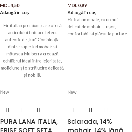
MDL
4,50
MDL
0,89
Adaugă în coș
Adaugă în coș
Fir italian moale, cu un puf
Fir italian premium, care oferă
delicat de mohair — ușor,
articolului finit acel efect
confortabil și plăcut la purtare.
autentic de „lux”. Combinația
dintre super kid mohair și
mătasea Mulberry creează
echilibrul ideal între lejeritate,
moliciune și o strălucire delicată
și nobilă.
New
New
PURA LANA ITALIA,
Sciarada, 14%
FRISE SOFT SETA,
mohair, 14% lână,