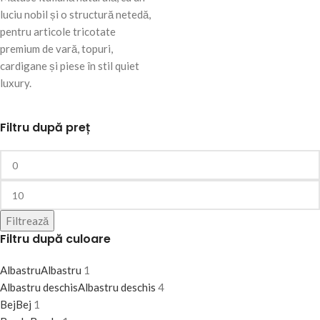
luciu nobil și o structură netedă,
pentru articole tricotate
premium de vară, topuri,
cardigane și piese în stil quiet
luxury.
Filtru după preț
Filtrează
Filtru după culoare
Albastru
Albastru
1
Albastru deschis
Albastru deschis
4
Bej
Bej
1