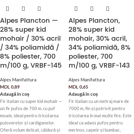
Alpes Plancton —
Alpes Plancton,
28% super kid
28% super kid
mohair / 30% acril
mohair, 30% acril,
/ 34% poliamidă /
34% poliamidă, 8%
8% poliester, 700
poliester, 700
m/100 g, VRBF-145
m/100 g, VRBF-143
Alpes Manifattura
Alpes Manifattura
MDL
0,89
MDL
0,65
Adaugă în coș
Adaugă în coș
Fir italian cu super kid mohair —
Fir italian cu un metraj mare de
un fir pufos de 700 m, cu puf
7000 m, fin și potrivit pentru
moale, ideal pentru tricotarea
tricotarea în mai multe fire. Este
puloverelor și cardiganelor.
ideal ca adaos pufos pentru
Oferă volum delicat, căldură și
merinos, cașmir și bumbac,