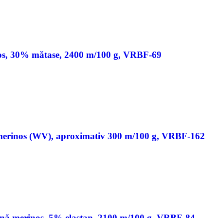
os, 30% mătase, 2400 m/100 g, VRBF-69
merinos (WV), aproximativ 300 m/100 g, VRBF-162
ână merinos, 5% elastan, 2100 m/100 g, VRBF-84