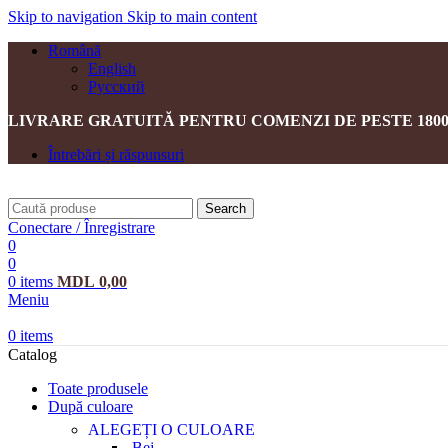
Skip to navigation
Skip to main content
Română
English
Русский
LIVRARE GRATUITĂ PENTRU COMENZI DE PESTE 1800
Întrebări și răspunsuri
Search
Conectare / Înregistrare
0
0
0
items
MDL
0,00
Meniu
0
items
Catalog
Toate produsele
După culoare
ALEGEȚI O CULOARE
Bej