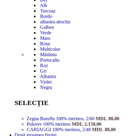
Alb
Turcoaz
Bordo
albastru-deschis
Galben
Verde
Maro
Roșu
Multicolor
Măsliniu
Portocaliu
Roz
Gri
Albastru
Violet
Negru
SELECȚIE
Zegna Baruffa 100% merinos, 2/60
MDL
88,00
Pulover 100% merinos
MDL
2.150,00
CARIAGGI 100% merinos, 2/48
MDL
88,00
După grosimea firului