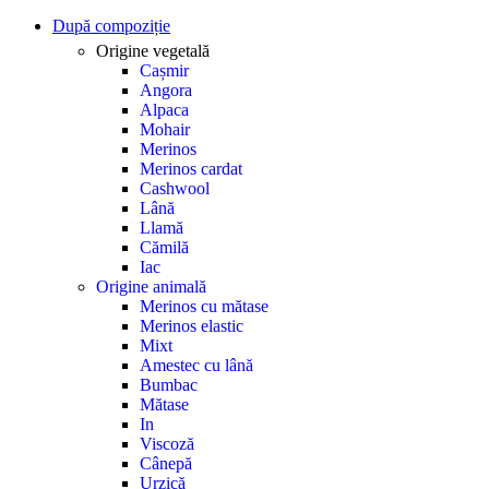
După compoziție
Origine vegetală
Cașmir
Angora
Alpaca
Mohair
Merinos
Merinos cardat
Cashwool
Lână
Llamă
Cămilă
Iac
Origine animală
Merinos cu mătase
Merinos elastic
Mixt
Amestec cu lână
Bumbac
Mătase
In
Viscoză
Cânepă
Urzică