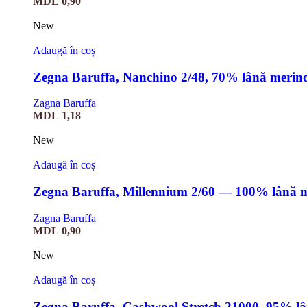
MDL
0,90
New
Adaugă în coș
Zegna Baruffa, Nanchino 2/48, 70% lână merin
Zagna Baruffa
MDL
1,18
New
Adaugă în coș
Zegna Baruffa, Millennium 2/60 — 100% lână 
Zagna Baruffa
MDL
0,90
New
Adaugă în coș
Zegna Baruffa, Cashwool Stretch 21000, 95% l