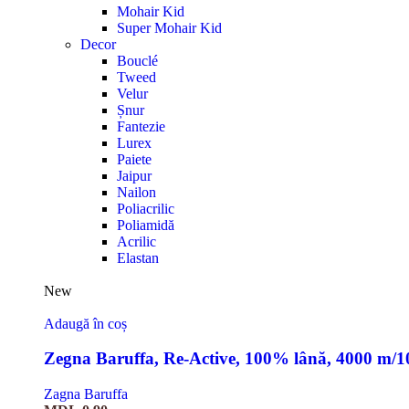
Mohair Kid
Super Mohair Kid
Decor
Bouclé
Tweed
Velur
Șnur
Fantezie
Lurex
Paiete
Jaipur
Nailon
Poliacrilic
Poliamidă
Acrilic
Elastan
New
Adaugă în coș
Zegna Baruffa, Re-Active, 100% lână, 4000 m/
Zagna Baruffa