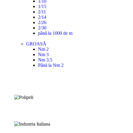
1/10
1/15
2/11
2/14
2/26
2/30
până la 1000 de m
GROASĂ
Nm 2
Nm 3
Nm 3.5
Până la Nm 2