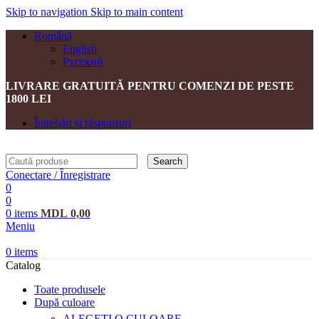
Skip to navigation
Skip to main content
Română
English
Русский
LIVRARE GRATUITĂ PENTRU COMENZI DE PESTE
1800 LEI
Întrebări și răspunsuri
Search
Conectare / Înregistrare
0
0
0
items
MDL
0,00
Meniu
0
items
Catalog
Toate produsele
După culoare
ALEGEȚI O CULOARE