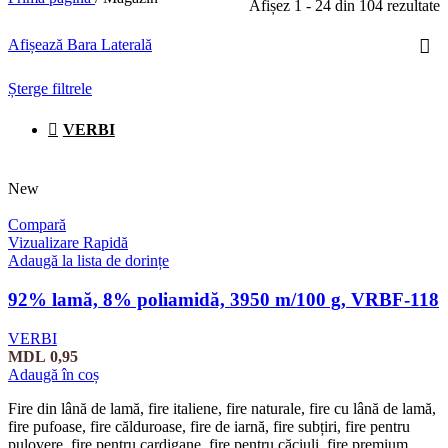
Afișez 1 - 24 din 104 rezultate
Afișează Bara Laterală
Șterge filtrele
VERBI
New
Compară
Vizualizare Rapidă
Adaugă la lista de dorințe
92% lamă, 8% poliamidă, 3950 m/100 g, VRBF-118
VERBI
MDL
0,95
Adaugă în coș
Fire din lână de lamă, fire italiene, fire naturale, fire cu lână de lamă,
fire pufoase, fire călduroase, fire de iarnă, fire subțiri, fire pentru
pulovere, fire pentru cardigane, fire pentru căciuli, fire premium