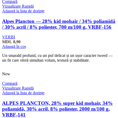
Compară
Vizualizare Rapidă
Adaugă la lista de dorințe
Alpes Plancton — 28% kid mohair / 34% poliamidă
/ 30% acril / 8% poliester, 700 m/100 g, VRBF-156
VERBI
MDL
8,90
Adaugă în coș
Un smarald profund, cu un puf delicat și un ușor caracter tweed —
un fir care oferă simultan volum, textură și stabilitate.
New
Compară
Vizualizare Rapidă
Adaugă la lista de dorințe
ALPES PLANCTON, 28% super kid mohair, 34%
poliamidă, 30% acril, 8% poliester, 2000 m/100 g,
VRBF-141