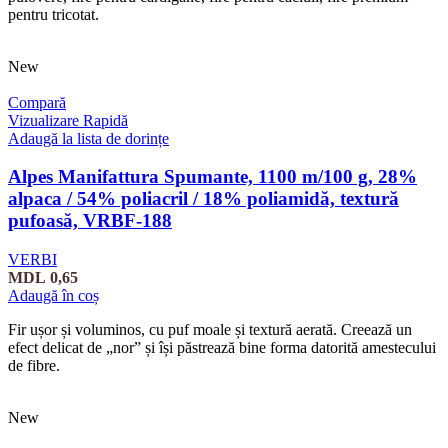
pentru tricotat.
New
Compară
Vizualizare Rapidă
Adaugă la lista de dorințe
Alpes Manifattura Spumante, 1100 m/100 g, 28%
alpaca / 54% poliacril / 18% poliamidă, textură
pufoasă, VRBF-188
VERBI
MDL
0,65
Adaugă în coș
Fir ușor și voluminos, cu puf moale și textură aerată. Creează un
efect delicat de „nor” și își păstrează bine forma datorită amestecului
de fibre.
New