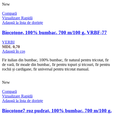
New
Compară
Vizualizare Rapidă
Adaugă la lista de dorințe
Biocotone, 100% bumbac, 700 m/100 g, VRBF-77
VERBI
MDL
0,70
Adaugă în coș
Fir italian din bumbac, 100% bumbac, fir natural pentru tricotat, fir
de vară, fir moale din bumbac, fir pentru topuri și tricouri, fir pentru
rochii și cardigane, fir universal pentru tricotat manual.
New
Compară
Vizualizare Rapidă
Adaugă la lista de dorințe
Biocotone7 roz pudrat, 100% bumbac, 700 m/100 g,