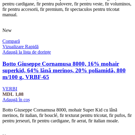
pentru cardigane, fir pentru pulovere, fir pentru veste, fir voluminos,
fir pentru accesorii, fir premium, fir spectaculos pentru tricotat
manual.
New
Compară
Vizualizare Rapidă
Adaugă la lista de dorințe
Botto Giuseppe Cornamusa 8000, 16% mohair
superkid, 64% lână merinos, 20% poliamidă, 800
m/100 g, VRBF-65
VERBI
MDL
1,08
Adaugă în coș
Botto Giuseppe Cornamusa 8000, mohair Super Kid cu lână
merinos, fir italian, fir bouclé, fir texturat pentru tricotat, fir pufos, fir
pentru jerseuri, fir pentru cardigane, fir aerat, fir italian moale.