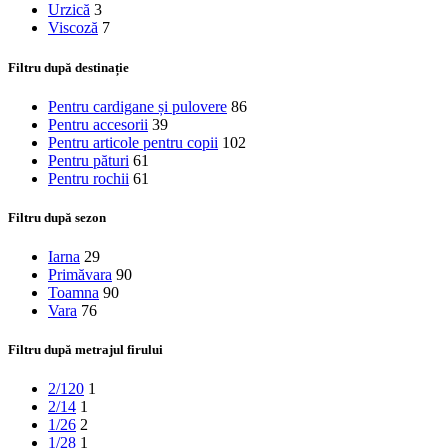
Urzică
3
Viscoză
7
Filtru după destinație
Pentru cardigane și pulovere
86
Pentru accesorii
39
Pentru articole pentru copii
102
Pentru pături
61
Pentru rochii
61
Filtru după sezon
Iarna
29
Primăvara
90
Toamna
90
Vara
76
Filtru după metrajul firului
2/120
1
2/14
1
1/26
2
1/28
1