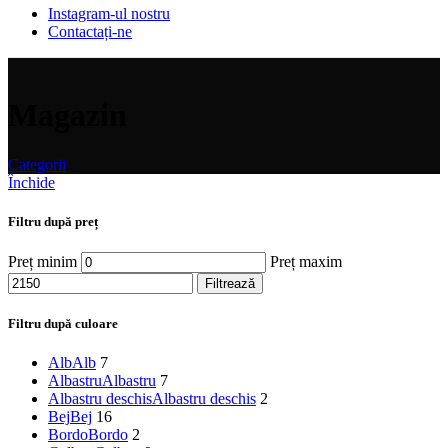
Instagram-ul nostru
Contactați-ne
Magazin
Categorii
Închide
Filtru după preț
Preț minim
Preț maxim
Filtrează
Filtru după culoare
Alb
Alb
7
Albastru
Albastru
7
Albastru deschis
Albastru deschis
2
Bej
Bej
16
Bordo
Bordo
2