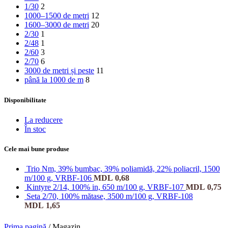
1/30
2
1000–1500 de metri
12
1600–3000 de metri
20
2/30
1
2/48
1
2/60
3
2/70
6
3000 de metri și peste
11
până la 1000 de m
8
Disponibilitate
La reducere
În stoc
Cele mai bune produse
Trio Nm, 39% bumbac, 39% poliamidă, 22% poliacril, 1500
m/100 g, VRBF-106
MDL
0,68
Kintyre 2/14, 100% in, 650 m/100 g, VRBF-107
MDL
0,75
Seta 2/70, 100% mătase, 3500 m/100 g, VRBF-108
MDL
1,65
Prima pagină
/
Magazin