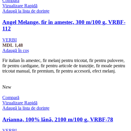
Compară
Vizualizare Rapidă
Adaugă la lista de dorințe
Angel Melange, fir în amestec, 300 m/100 g, VRBF-
112
VERBI
MDL
1,48
Adaugă în coș
Fir italian în amestec, fir melanj pentru tricotat, fir pentru pulovere,
fir pentru cardigane, fir pentru articole de tranziție, fir moale pentru
tricotat manual, fir premium, fir pentru accesorii, efect melanj.
New
Compară
Vizualizare Rapidă
Adaugă la lista de dorințe
Arianna, 100% lână, 2100 m/100 g, VRBF-78
VERBI