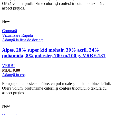
Oferă volum, profunzime culorii și conferă tricotului o textură cu
aspect prețios.
New
Compară
Vizualizare Rapidă
Adaugă la lista de dorințe
Alpes, 28% super kid mohair, 30% acril, 34%
poliamidă, 8% poliester, 700 m/100 g, VRBF-181
VERBI
MDL
0,80
Adaugă în coș
Fir ușor, din amestec de fibre, cu puf moale și un halou bine definit.
Oferă volum, profunzime culorii și conferă tricotului o textură cu
aspect prețios.
New