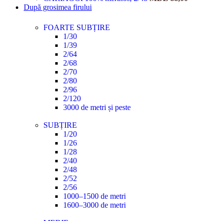
După grosimea firului
FOARTE SUBȚIRE
1/30
1/39
2/64
2/68
2/70
2/80
2/96
2/120
3000 de metri și peste
SUBȚIRE
1/20
1/26
1/28
2/40
2/48
2/52
2/56
1000–1500 de metri
1600–3000 de metri