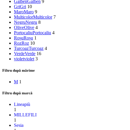
Galben
Galben
9
Gri
Gri
10
Maro
Maro
9
Multicolor
Multicolor
7
Negru
Negru
8
Olive
Olive
4
Portocaliu
Portocaliu
4
Roșu
Roșu
1
Roz
Roz
10
Turcoaz
Turcoaz
4
Verde
Verde
16
violet
violet
3
Filtru după mărime
M
1
Filtru după marcă
Lineapiù
1
MILLEFILI
1
Sesia