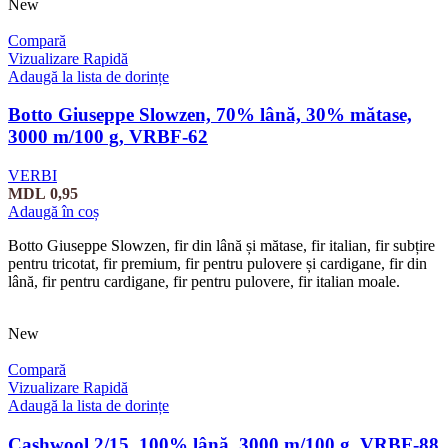
New
Compară
Vizualizare Rapidă
Adaugă la lista de dorințe
Botto Giuseppe Slowzen, 70% lână, 30% mătase,
3000 m/100 g, VRBF-62
VERBI
MDL
0,95
Adaugă în coș
Botto Giuseppe Slowzen, fir din lână și mătase, fir italian, fir subțire
pentru tricotat, fir premium, fir pentru pulovere și cardigane, fir din
lână, fir pentru cardigane, fir pentru pulovere, fir italian moale.
New
Compară
Vizualizare Rapidă
Adaugă la lista de dorințe
Cashwool 2/15, 100% lână, 3000 m/100 g, VRBF-88