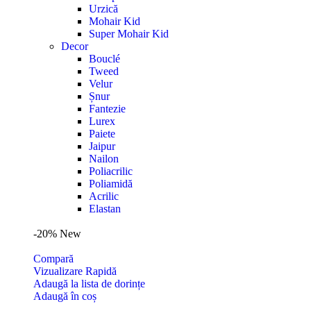
Urzică
Mohair Kid
Super Mohair Kid
Decor
Bouclé
Tweed
Velur
Șnur
Fantezie
Lurex
Paiete
Jaipur
Nailon
Poliacrilic
Poliamidă
Acrilic
Elastan
-20%
New
Compară
Vizualizare Rapidă
Adaugă la lista de dorințe
Adaugă în coș