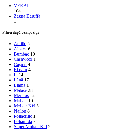
1
VERBI
104
Zagna Baruffa
1
Filtru după compoziție
Acrilic
5
Alpaca
6
Bumbac
19
Cashwool
1
Cașmir
4
Elastan
4
In
14
Lână
17
Llamă
1
Mătase
28
Merinos
12
Mohair
10
Mohair Kid
3
Nailon
8
Poliacrilic
1
Poliamidă
7
Super Mohair Kid
2