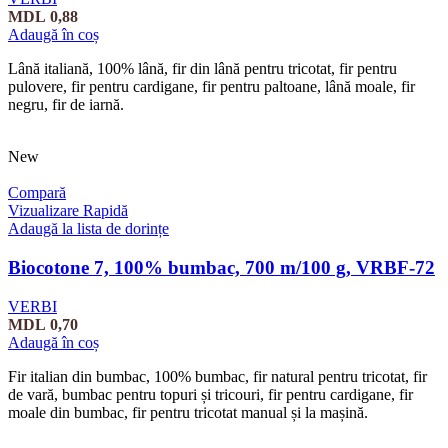
MDL
0,88
Adaugă în coș
Lână italiană, 100% lână, fir din lână pentru tricotat, fir pentru
pulovere, fir pentru cardigane, fir pentru paltoane, lână moale, fir
negru, fir de iarnă.
New
Compară
Vizualizare Rapidă
Adaugă la lista de dorințe
Biocotone 7, 100% bumbac, 700 m/100 g, VRBF-72
VERBI
MDL
0,70
Adaugă în coș
Fir italian din bumbac, 100% bumbac, fir natural pentru tricotat, fir
de vară, bumbac pentru topuri și tricouri, fir pentru cardigane, fir
moale din bumbac, fir pentru tricotat manual și la mașină.