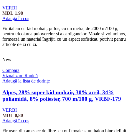
VERBI
MDL
1,98
Adaugă în coș
Fir italian cu kid mohair, pufos, cu un metraj de 2000 m/100 g,
pentru tricotarea puloverelor și a cardiganelor. Moale și voluminos,
formează un material îngrijit, cu un aspect sofisticat, potrivit pentru
articole de zi cu zi.
New
Compară
Vizualizare Rapidă
Adaugă la lista de dorințe
Alpes, 28% super kid mohair, 30% acril, 34%
poliamidă, 8% poliester, 700 m/100 g, VRBF-179
VERBI
MDL
0,80
Adaugă în coș
Fir ușor, din amestec de fibre, cu puf moale și un halou bine definit.