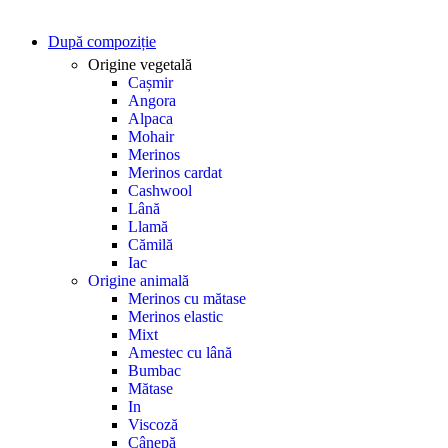
După compoziție
Origine vegetală
Cașmir
Angora
Alpaca
Mohair
Merinos
Merinos cardat
Cashwool
Lână
Llamă
Cămilă
Iac
Origine animală
Merinos cu mătase
Merinos elastic
Mixt
Amestec cu lână
Bumbac
Mătase
In
Viscoză
Cânepă