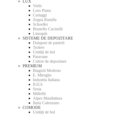
LUX
Verbi
Loro Piana
Cariaggi
Zegna Baruffa
Schoeller
Brunello Cucinelli
Lineapiù
SISTEME DE DEPOZITARE
Dulapuri de pantofi
Trolere
Unități de hol
Paravane
Cufere de depozitare
PREMIUM
Biagioli Modesto
E. Miroglio
Industria Italiana
IGEA
Sesia
Millefili
Alpes Manifattura
Ilaria Calenzano
COMODE
Unități de hol