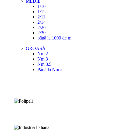
MEDIE
1/10
1/15
2/11
2/14
2/26
2/30
până la 1000 de m
GROASĂ
Nm 2
Nm 3
Nm 3.5
Până la Nm 2