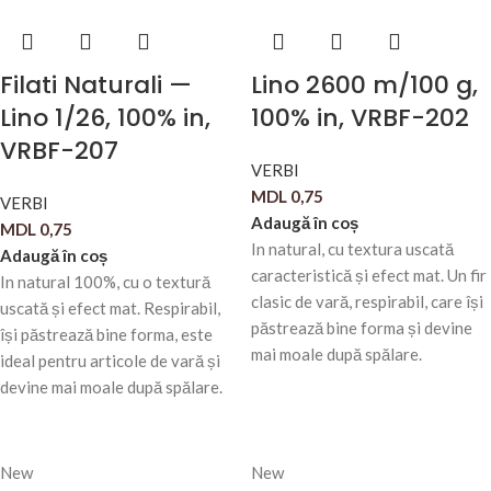
Filati Naturali —
Lino 2600 m/100 g,
Lino 1/26, 100% in,
100% in, VRBF-202
VRBF-207
VERBI
MDL
0,75
VERBI
Adaugă în coș
MDL
0,75
In natural, cu textura uscată
Adaugă în coș
caracteristică și efect mat. Un fir
In natural 100%, cu o textură
clasic de vară, respirabil, care își
uscată și efect mat. Respirabil,
păstrează bine forma și devine
își păstrează bine forma, este
mai moale după spălare.
ideal pentru articole de vară și
devine mai moale după spălare.
New
New