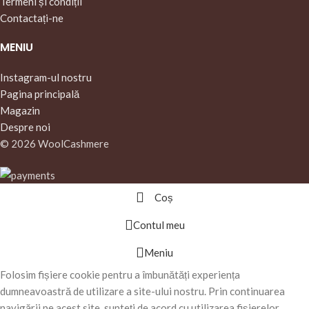
Termeni și condiții
Contactați-ne
MENIU
Instagram-ul nostru
Pagina principală
Magazin
Despre noi
© 2026 WoolCashmere
Coș
Contul meu
Meniu
Folosim fișiere cookie pentru a îmbunătăți experiența
dumneavoastră de utilizare a site-ului nostru. Prin continuarea
navigării pe acest site, sunteți de acord cu utilizarea fișierelor