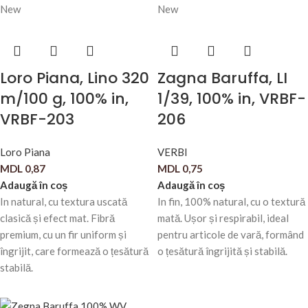
New
New
Loro Piana, Lino 320
Zagna Baruffa, LI
m/100 g, 100% in,
1/39, 100% in, VRBF-
VRBF-203
206
Loro Piana
VERBI
MDL
0,87
MDL
0,75
Adaugă în coș
Adaugă în coș
In natural, cu textura uscată
In fin, 100% natural, cu o textură
clasică și efect mat. Fibră
mată. Ușor și respirabil, ideal
premium, cu un fir uniform și
pentru articole de vară, formând
îngrijit, care formează o țesătură
o țesătură îngrijită și stabilă.
stabilă.