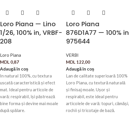
Loro Piana — Lino
Loro Piana
1/26, 100% in, VRBF-
876D1A77 — 100% in
208
975644
Loro Piana
VERBI
MDL
0,87
MDL
122,00
Adaugă în coș
Adaugă în coș
In natural 100%, cu textura
Lan de calitate superioară 100%
uscată caracteristică și efect
Loro Piana, cu textură naturală
mat. Ideal pentru articole de
și finisaj moale. Ușor și
vară: respirabil, își păstrează
respirabil, este ideal pentru
bine forma și devine mai moale
articolele de vară: topuri, cămăși,
după spălare.
rochii și tricotaje de bază.