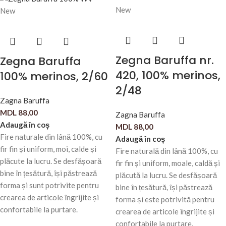
New
New
Zegna Baruffa nr.
Zegna Baruffa
420, 100% merinos,
100% merinos, 2/60
2/48
Zagna Baruffa
MDL
88,00
Zagna Baruffa
Adaugă în coș
MDL
88,00
Fire naturale din lână 100%, cu
Adaugă în coș
fir fin și uniform, moi, calde și
Fire naturală din lână 100%, cu
plăcute la lucru. Se desfășoară
fir fin și uniform, moale, caldă și
bine în țesătură, își păstrează
plăcută la lucru. Se desfășoară
forma și sunt potrivite pentru
bine în țesătură, își păstrează
crearea de articole îngrijite și
forma și este potrivită pentru
confortabile la purtare.
crearea de articole îngrijite și
confortabile la purtare.