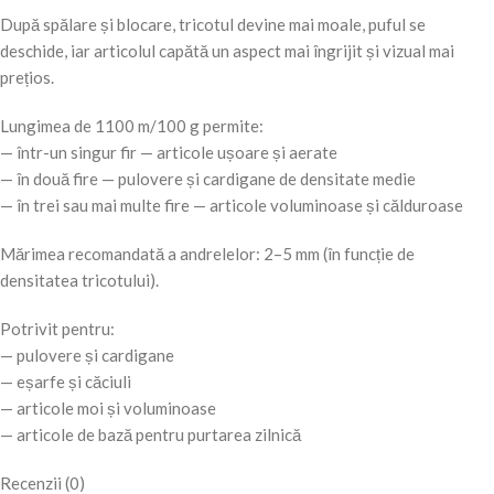
După spălare și blocare, tricotul devine mai moale, puful se
deschide, iar articolul capătă un aspect mai îngrijit și vizual mai
prețios.
Lungimea de 1100 m/100 g permite:
— într-un singur fir — articole ușoare și aerate
— în două fire — pulovere și cardigane de densitate medie
— în trei sau mai multe fire — articole voluminoase și călduroase
Mărimea recomandată a andrelelor: 2–5 mm (în funcție de
densitatea tricotului).
Potrivit pentru:
— pulovere și cardigane
— eșarfe și căciuli
— articole moi și voluminoase
— articole de bază pentru purtarea zilnică
Recenzii (0)