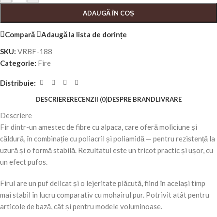
ADAUGĂ ÎN COȘ
Compară
Adaugă la lista de dorințe
SKU:
VRBF-188
Categorie:
Fire
Distribuie:
DESCRIERE
RECENZII (0)
DESPRE BRAND
LIVRARE
Descriere
Fir dintr-un amestec de fibre cu alpaca, care oferă moliciune și
căldură, în combinație cu poliacril și poliamidă — pentru rezistență la
uzură și o formă stabilă. Rezultatul este un tricot practic și ușor, cu
un efect pufos.
Firul are un puf delicat și o lejeritate plăcută, fiind în același timp
mai stabil în lucru comparativ cu mohairul pur. Potrivit atât pentru
articole de bază, cât și pentru modele voluminoase.