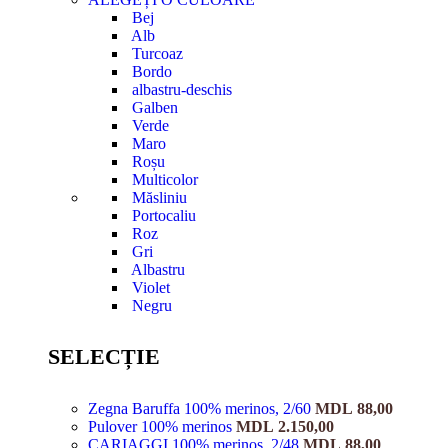
Bej
Alb
Turcoaz
Bordo
albastru-deschis
Galben
Verde
Maro
Roșu
Multicolor
Măsliniu
Portocaliu
Roz
Gri
Albastru
Violet
Negru
SELECȚIE
Zegna Baruffa 100% merinos, 2/60
MDL
88,00
Pulover 100% merinos
MDL
2.150,00
CARIAGGI 100% merinos, 2/48
MDL
88,00