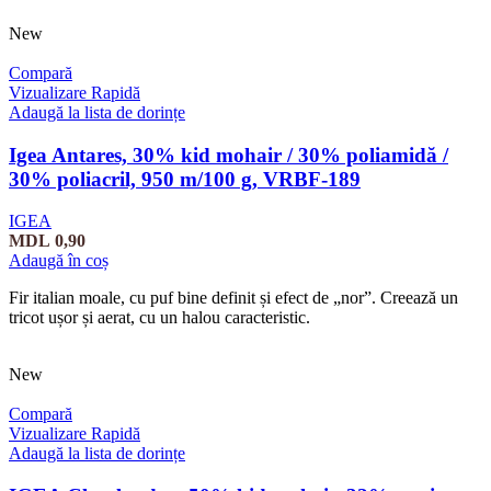
New
Compară
Vizualizare Rapidă
Adaugă la lista de dorințe
Igea Antares, 30% kid mohair / 30% poliamidă /
30% poliacril, 950 m/100 g, VRBF-189
IGEA
MDL
0,90
Adaugă în coș
Fir italian moale, cu puf bine definit și efect de „nor”. Creează un
tricot ușor și aerat, cu un halou caracteristic.
New
Compară
Vizualizare Rapidă
Adaugă la lista de dorințe