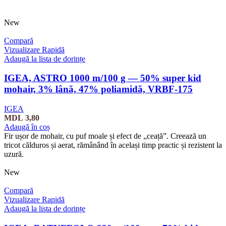
New
Compară
Vizualizare Rapidă
Adaugă la lista de dorințe
IGEA, ASTRO 1000 m/100 g — 50% super kid
mohair, 3% lână, 47% poliamidă, VRBF-175
IGEA
MDL
3,80
Adaugă în coș
Fir ușor de mohair, cu puf moale și efect de „ceață”. Creează un
tricot călduros și aerat, rămânând în același timp practic și rezistent la
uzură.
New
Compară
Vizualizare Rapidă
Adaugă la lista de dorințe