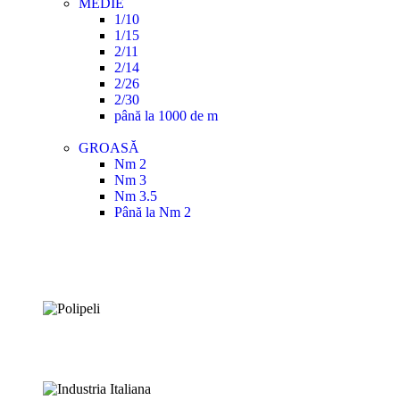
MEDIE
1/10
1/15
2/11
2/14
2/26
2/30
până la 1000 de m
GROASĂ
Nm 2
Nm 3
Nm 3.5
Până la Nm 2