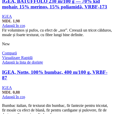
IGEA, BATUFFOLO 230 m/100 g — 70% kid
mohair, 15% merinos, 15% poliamidă, VRBF-173
IGEA
MDL
1,98
Adaugă în coș
Fir voluminos și pufos, cu efect de „nor”. Creează un tricot călduros,
moale și foarte texturat, cu fibre lungi bine definite.
New
Compară
Vizualizare Rapidă
Adaugă la lista de dorințe
IGEA, Notte, 100% bumbac, 400 m/100 g, VRBF-
87
IGEA
MDL
0,88
Adaugă în coș
Bumbac italian, fir texturat din bumbac, fir fantezie pentru tricotat,
fir moale cu efect de blană, fir pentru cardigane și pulovere, fir de