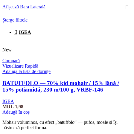
Afișează Bara Laterală
Șterge filtrele
IGEA
New
Compară
Vizualizare Rapidă
Adaugă la lista de dorințe
BATUFFOLO — 70% kid mohair / 15% lână /
15% poliamidă, 230 m/100 g, VRBF-146
IGEA
MDL
1,98
Adaugă în coș
Mohair voluminos, cu efect „batuffolo” — pufos, moale și își
păstrează perfect forma.