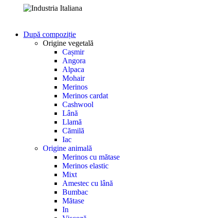
După compoziție
Origine vegetală
Cașmir
Angora
Alpaca
Mohair
Merinos
Merinos cardat
Cashwool
Lână
Llamă
Cămilă
Iac
Origine animală
Merinos cu mătase
Merinos elastic
Mixt
Amestec cu lână
Bumbac
Mătase
In