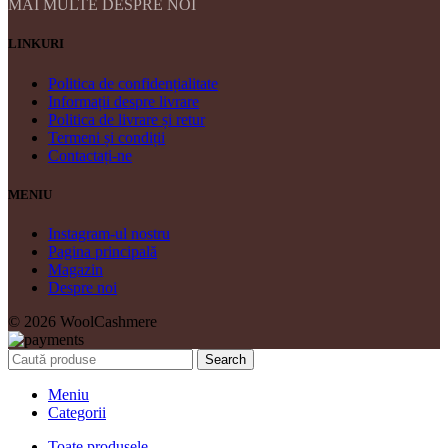
MAI MULTE DESPRE NOI
LINKURI
Politica de confidențialitate
Informații despre livrare
Politica de livrare și retur
Termeni și condiții
Contactați-ne
MENIU
Instagram-ul nostru
Pagina principală
Magazin
Despre noi
© 2026 WoolCashmere
Search
Meniu
Categorii
Toate produsele