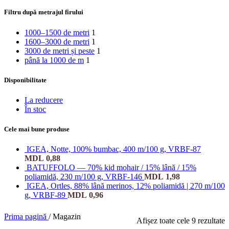
Filtru după metrajul firului
1000–1500 de metri
1
1600–3000 de metri
1
3000 de metri și peste
1
până la 1000 de m
1
Disponibilitate
La reducere
În stoc
Cele mai bune produse
IGEA, Notte, 100% bumbac, 400 m/100 g, VRBF-87
MDL
0,88
BATUFFOLO — 70% kid mohair / 15% lână / 15%
poliamidă, 230 m/100 g, VRBF-146
MDL
1,98
IGEA, Ortles, 88% lână merinos, 12% poliamidă | 270 m/100
g, VRBF-89
MDL
0,96
Prima pagină
/
Magazin
Afișez toate cele 9 rezultate