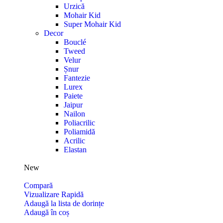
Urzică
Mohair Kid
Super Mohair Kid
Decor
Bouclé
Tweed
Velur
Șnur
Fantezie
Lurex
Paiete
Jaipur
Nailon
Poliacrilic
Poliamidă
Acrilic
Elastan
New
Compară
Vizualizare Rapidă
Adaugă la lista de dorințe
Adaugă în coș