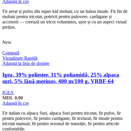
Adaugă în coș
Fir aerat și pufos din super kid mohair, cu un halou moale. Fir fin de
mohair pentru tricotat, potrivit pentru pulovere, cardigane și
accesorii — creează un tricot voluminos, ușor și cu un aspect vizual
prețios.
New
Compară
Vizualizare Rapidă
Adaugă la lista de dorințe
Igea, 39% poliester, 31% poliamidă, 25% alpaca
suri, 5% lână merinos, 400 m/100 g, VRBF-64
IGEA
MDL
0,90
Adaugă în coș
Fir italian cu alpaca Suri, alpaca Suri pentru tricotat, fir pufos, fir
pentru pulovere, fir pentru cardigane, fir texturat, fir moale pentru
tricotat manual, fir pentru sezonul de tranziție, fir pentru articole
confortabile.