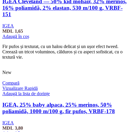
IGEA Cleveland — 50% kid mohair, 32% merinos,
16% poliamidă, 2% elastan, 530 m/100 g, VRBF-
151
IGEA
MDL
1,65
Adaugă în coș
Fir pufos și texturat, cu un halou delicat și un ușor efect tweed.
Creează un tricot voluminos, călduros și cu aspect sofisticat, cu o
textură vie.
New
Compară
Vizualizare Rapidă
Adaugă la lista de dorințe
IGEA, 25% baby alpaca, 25% merinos, 50%
poliamidă, 1000 m/100 g, fir pufos, VRBF-178
IGEA
MDL
3,80