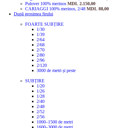
Pulover 100% merinos
MDL
2.150,00
CARIAGGI 100% merinos, 2/48
MDL
88,00
După grosimea firului
FOARTE SUBȚIRE
1/30
1/39
2/64
2/68
2/70
2/80
2/96
2/120
3000 de metri și peste
SUBȚIRE
1/20
1/26
1/28
2/40
2/48
2/52
2/56
1000–1500 de metri
1600–3000 de metri