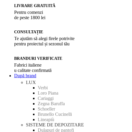
LIVRARE GRATUITĂ
Pentru comenzi
de peste 1800 lei
CONSULTAȚIE
Te ajutăm să alegi firele potrivite
pentru proiectul și sezonul tău
BRANDURI VERIFICATE
Fabrici italiene
u calitate confirmată
După brand
LUX
Verbi
Loro Piana
Cariaggi
Zegna Baruffa
Schoeller
Brunello Cucinelli
Lineapiù
SISTEME DE DEPOZITARE
Dulapuri de pantofi