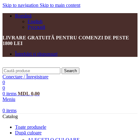
Skip to navigation
Skip to main content
Română
English
Русский
LIVRARE GRATUITĂ PENTRU COMENZI DE PESTE
1800 LEI
Întrebări și răspunsuri
Search
Conectare / Înregistrare
0
0
0
items
MDL
0,00
Meniu
0
items
Catalog
Toate produsele
După culoare
ALEGEȚI O CULOARE