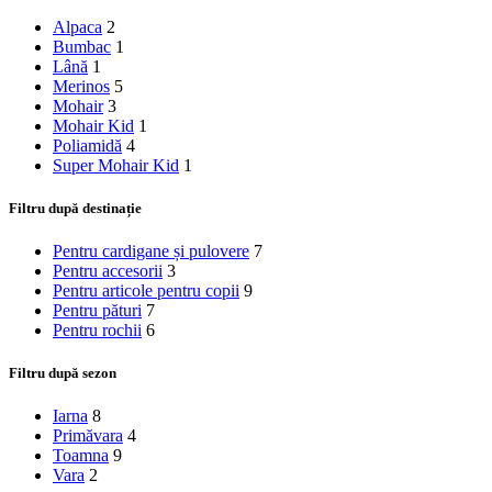
Alpaca
2
Bumbac
1
Lână
1
Merinos
5
Mohair
3
Mohair Kid
1
Poliamidă
4
Super Mohair Kid
1
Filtru după destinație
Pentru cardigane și pulovere
7
Pentru accesorii
3
Pentru articole pentru copii
9
Pentru pături
7
Pentru rochii
6
Filtru după sezon
Iarna
8
Primăvara
4
Toamna
9
Vara
2