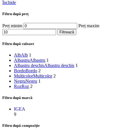
Închide
Filtru după preț
Preț minim
Preț maxim
Filtrează
Filtru după culoare
Alb
Alb
1
Albastru
Albastru
1
Albastru deschis
Albastru deschis
1
Bordo
Bordo
2
Multicolor
Multicolor
2
Negru
Negru
1
Roz
Roz
2
Filtru după marcă
IGEA
9
Filtru după compoziție