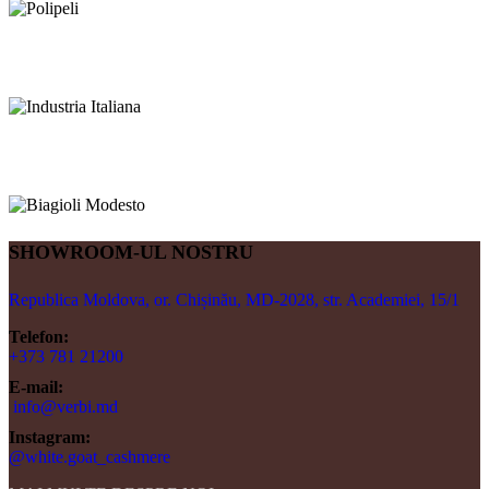
SHOWROOM-UL NOSTRU
Republica Moldova, or. Chișinău, MD-2028, str. Academiei, 15/1
Telefon:
+373 781 21200
E-mail:
info@verbi.md
Instagram:
@white.goat_cashmere