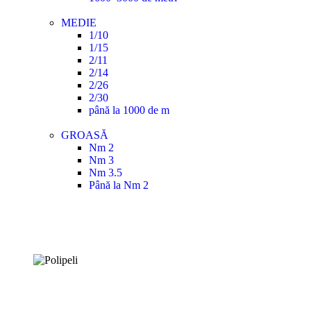
MEDIE
1/10
1/15
2/11
2/14
2/26
2/30
până la 1000 de m
GROASĂ
Nm 2
Nm 3
Nm 3.5
Până la Nm 2