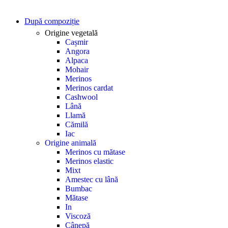
După compoziție
Origine vegetală
Cașmir
Angora
Alpaca
Mohair
Merinos
Merinos cardat
Cashwool
Lână
Llamă
Cămilă
Iac
Origine animală
Merinos cu mătase
Merinos elastic
Mixt
Amestec cu lână
Bumbac
Mătase
In
Viscoză
Cânepă