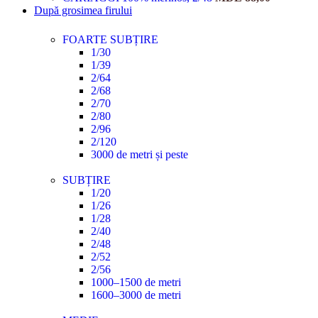
După grosimea firului
FOARTE SUBȚIRE
1/30
1/39
2/64
2/68
2/70
2/80
2/96
2/120
3000 de metri și peste
SUBȚIRE
1/20
1/26
1/28
2/40
2/48
2/52
2/56
1000–1500 de metri
1600–3000 de metri