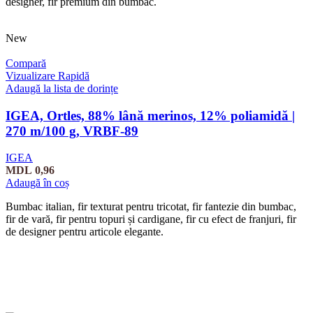
designer, fir premium din bumbac.
New
Compară
Vizualizare Rapidă
Adaugă la lista de dorințe
IGEA, Ortles, 88% lână merinos, 12% poliamidă |
270 m/100 g, VRBF-89
IGEA
MDL
0,96
Adaugă în coș
Bumbac italian, fir texturat pentru tricotat, fir fantezie din bumbac,
fir de vară, fir pentru topuri și cardigane, fir cu efect de franjuri, fir
de designer pentru articole elegante.