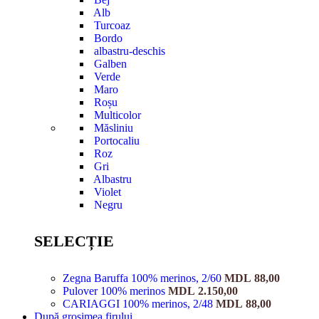
Alb
Turcoaz
Bordo
albastru-deschis
Galben
Verde
Maro
Roșu
Multicolor
Măsliniu
Portocaliu
Roz
Gri
Albastru
Violet
Negru
SELECȚIE
Zegna Baruffa 100% merinos, 2/60
MDL
88,00
Pulover 100% merinos
MDL
2.150,00
CARIAGGI 100% merinos, 2/48
MDL
88,00
După grosimea firului