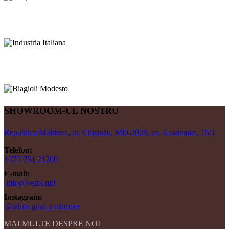
SHOWROOM-UL NOSTRU
Republica Moldova, or. Chișinău, MD-2028, str. Academiei, 15/1
Telefon:
+373 781 21200
E-mail:
info@verbi.md
Instagram:
@white.goat_cashmere
MAI MULTE DESPRE NOI