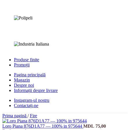
Produse finite
Promoții
Pagina principală
Magazin
Despre noi
Informații despre livrare
Instagram-ul nostru
Contactați-ne
Prima pagină
/
Fire
Loro Piana 876D1A77 — 100% in 975644
MDL
75,00