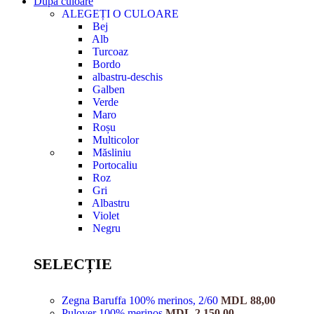
După culoare
ALEGEȚI O CULOARE
Bej
Alb
Turcoaz
Bordo
albastru-deschis
Galben
Verde
Maro
Roșu
Multicolor
Măsliniu
Portocaliu
Roz
Gri
Albastru
Violet
Negru
SELECȚIE
Zegna Baruffa 100% merinos, 2/60
MDL
88,00
Pulover 100% merinos
MDL
2.150,00