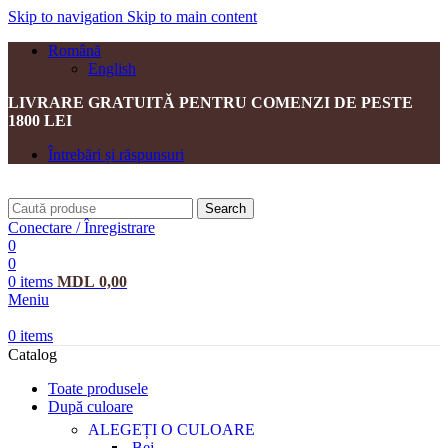
Skip to navigation
Skip to main content
Română
English
LIVRARE GRATUITĂ PENTRU COMENZI DE PESTE
1800 LEI
Întrebări și răspunsuri
Search
Conectare / Înregistrare
0
0
0
items
MDL
0,00
Meniu
0
items
Catalog
Toate produsele
După culoare
ALEGEȚI O CULOARE
Bej