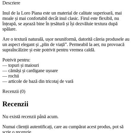
Descriere
Inul de la Loro Piana este un material de calitate superioară, mai
moale și mai confortabil decât inul clasic. Firul este flexibil, nu
înțeapă, se așează bine în țesătură și își dezvăluie textura după
spălare.
Are o textură naturală, ușor neuniformă, datorită căreia produsele au
un aspect elegant și „plin de viață”. Permeabil la aer, nu provoacă
supraîncălzire și este potrivit pentru vremea caldă.
Potrivit pentru:
— topuri și maiouri
— cămăși și cardigane ușoare
— rochii
— articole de bază din tricotaj de vară
Recenzii (0)
Recenzii
Nu există recenzii până acum.
Numai clienții autentificați, care au cumpărat acest produs, pot să
scrie o recenzie.