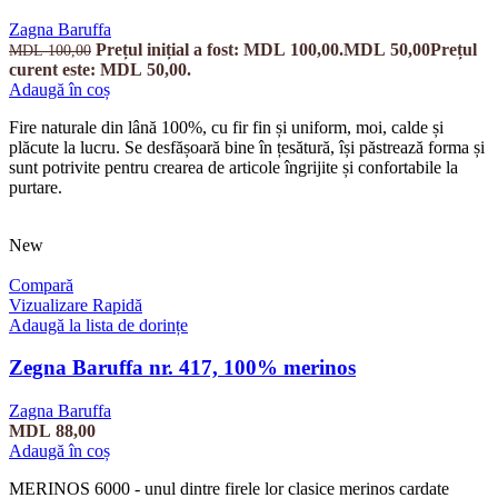
Zagna Baruffa
Prețul inițial a fost: MDL 100,00.
MDL
50,00
Prețul
MDL
100,00
curent este: MDL 50,00.
Adaugă în coș
Fire naturale din lână 100%, cu fir fin și uniform, moi, calde și
plăcute la lucru. Se desfășoară bine în țesătură, își păstrează forma și
sunt potrivite pentru crearea de articole îngrijite și confortabile la
purtare.
New
Compară
Vizualizare Rapidă
Adaugă la lista de dorințe
Zegna Baruffa nr. 417, 100% merinos
Zagna Baruffa
MDL
88,00
Adaugă în coș
MERINOS 6000 - unul dintre firele lor clasice merinos cardate