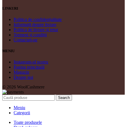
LINKURI
Politica de confidențialitate
Informații despre livrare
Politica de livrare și retur
Termeni și condiții
Contactați-ne
MENIU
Instagram-ul nostru
Pagina principală
Magazin
Despre noi
© 2026 WoolCashmere
Search
Meniu
Categorii
Toate produsele