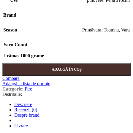
Use
pulovere
,
Pentru rochii
Brand
Season
Primăvara
,
Toamna
,
Vara
Yarn Count
rămas 1000 grame
ADAUGĂ ÎN COȘ
Compară
Adaugă la lista de dorințe
Categorie:
Fire
Distribuie:
Descriere
Recenzii (0)
Despre brand
Livrare