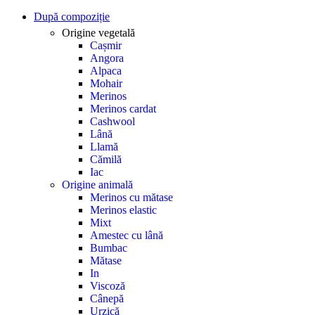
După compoziție
Origine vegetală
Cașmir
Angora
Alpaca
Mohair
Merinos
Merinos cardat
Cashwool
Lână
Llamă
Cămilă
Iac
Origine animală
Merinos cu mătase
Merinos elastic
Mixt
Amestec cu lână
Bumbac
Mătase
In
Viscoză
Cânepă
Urzică