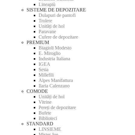
Lineapiù
SISTEME DE DEPOZITARE
Dulapuri de pantofi
Trolere
Unități de hol
Paravane
Cufere de depozitare
PREMIUM
Biagioli Modesto
E. Miroglio
Industria Italiana
IGEA
Sesia
Millefili
Alpes Manifattura
Ilaria Calenzano
COMODE
Unități de hol
Vitrine
Pereți de depozitare
Bufete
Biblioteci
STANDARD
LINSIEME
Mister Joe