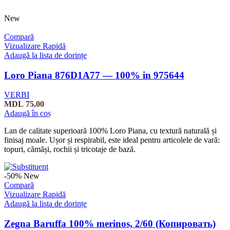
New
Compară
Vizualizare Rapidă
Adaugă la lista de dorințe
Loro Piana 876D1A77 — 100% in 975644
VERBI
MDL
75,00
Adaugă în coș
Lan de calitate superioară 100% Loro Piana, cu textură naturală și
finisaj moale. Ușor și respirabil, este ideal pentru articolele de vară:
topuri, cămăși, rochii și tricotaje de bază.
-50%
New
Compară
Vizualizare Rapidă
Adaugă la lista de dorințe
Zegna Baruffa 100% merinos, 2/60 (Копировать)