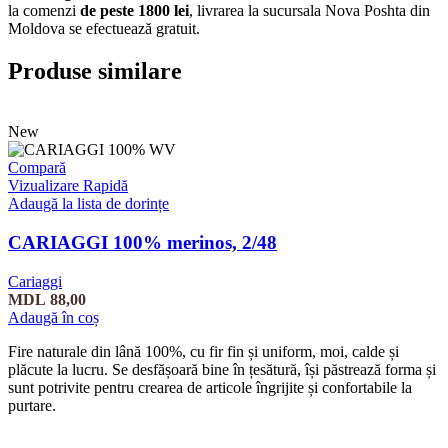
la comenzi
de peste 1800 lei
, livrarea la sucursala Nova Poshta din
Moldova se efectuează gratuit.
Produse similare
New
Compară
Vizualizare Rapidă
Adaugă la lista de dorințe
CARIAGGI 100% merinos, 2/48
Cariaggi
MDL
88,00
Adaugă în coș
Fire naturale din lână 100%, cu fir fin și uniform, moi, calde și
plăcute la lucru. Se desfășoară bine în țesătură, își păstrează forma și
sunt potrivite pentru crearea de articole îngrijite și confortabile la
purtare.