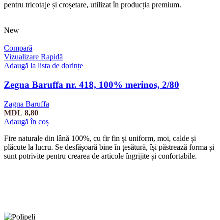
pentru tricotaje și croșetare, utilizat în producția premium.
New
Compară
Vizualizare Rapidă
Adaugă la lista de dorințe
Zegna Baruffa nr. 418, 100% merinos, 2/80
Zagna Baruffa
MDL
8,80
Adaugă în coș
Fire naturale din lână 100%, cu fir fin și uniform, moi, calde și
plăcute la lucru. Se desfășoară bine în țesătură, își păstrează forma și
sunt potrivite pentru crearea de articole îngrijite și confortabile.