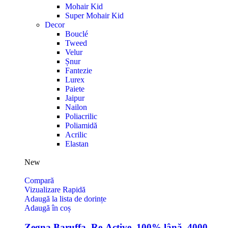
Mohair Kid
Super Mohair Kid
Decor
Bouclé
Tweed
Velur
Șnur
Fantezie
Lurex
Paiete
Jaipur
Nailon
Poliacrilic
Poliamidă
Acrilic
Elastan
New
Compară
Vizualizare Rapidă
Adaugă la lista de dorințe
Adaugă în coș
Zegna Baruffa, Re-Active, 100% lână, 4000