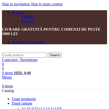
Skip to navigation
Skip to main content
Română
English
Русский
LIVRARE GRATUITĂ PENTRU COMENZI DE PESTE
1800 LEI
Întrebări și răspunsuri
Search
Conectare / Înregistrare
0
0
0
items
MDL
0,00
Meniu
0
items
Catalog
Toate produsele
După culoare
ALEGEȚI O CULOARE