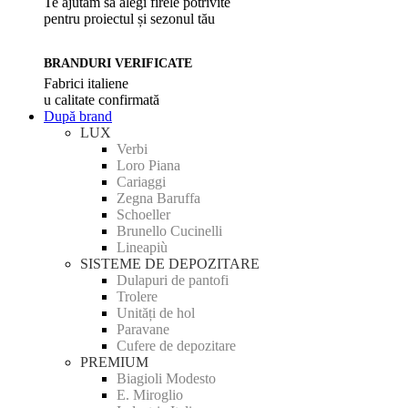
Te ajutăm să alegi firele potrivite
pentru proiectul și sezonul tău
BRANDURI VERIFICATE
Fabrici italiene
u calitate confirmată
După brand
LUX
Verbi
Loro Piana
Cariaggi
Zegna Baruffa
Schoeller
Brunello Cucinelli
Lineapiù
SISTEME DE DEPOZITARE
Dulapuri de pantofi
Trolere
Unități de hol
Paravane
Cufere de depozitare
PREMIUM
Biagioli Modesto
E. Miroglio