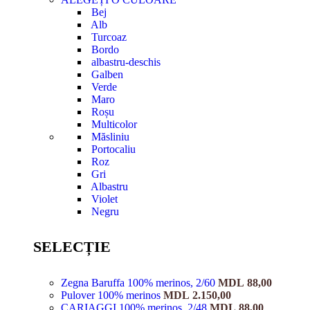
Bej
Alb
Turcoaz
Bordo
albastru-deschis
Galben
Verde
Maro
Roșu
Multicolor
Măsliniu
Portocaliu
Roz
Gri
Albastru
Violet
Negru
SELECȚIE
Zegna Baruffa 100% merinos, 2/60
MDL
88,00
Pulover 100% merinos
MDL
2.150,00
CARIAGGI 100% merinos, 2/48
MDL
88,00