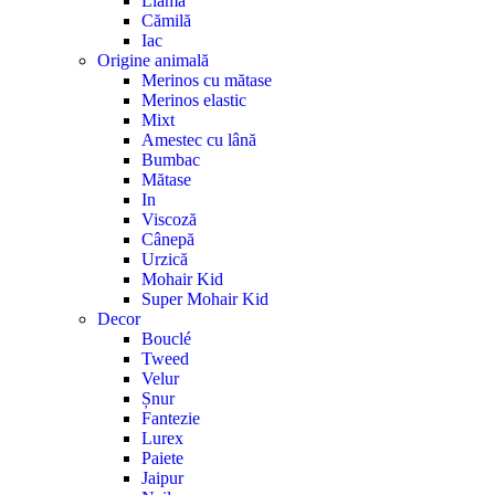
Llamă
Cămilă
Iac
Origine animală
Merinos cu mătase
Merinos elastic
Mixt
Amestec cu lână
Bumbac
Mătase
In
Viscoză
Cânepă
Urzică
Mohair Kid
Super Mohair Kid
Decor
Bouclé
Tweed
Velur
Șnur
Fantezie
Lurex
Paiete
Jaipur