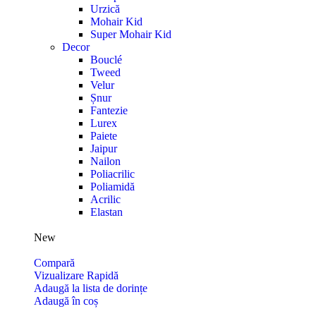
Urzică
Mohair Kid
Super Mohair Kid
Decor
Bouclé
Tweed
Velur
Șnur
Fantezie
Lurex
Paiete
Jaipur
Nailon
Poliacrilic
Poliamidă
Acrilic
Elastan
New
Compară
Vizualizare Rapidă
Adaugă la lista de dorințe
Adaugă în coș