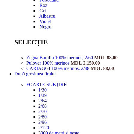
Roz
Gri
Albastru
Violet
Negru
SELECȚIE
Zegna Baruffa 100% merinos, 2/60
MDL
88,00
Pulover 100% merinos
MDL
2.150,00
CARIAGGI 100% merinos, 2/48
MDL
88,00
După grosimea firului
FOARTE SUBȚIRE
1/30
1/39
2/64
2/68
2/70
2/80
2/96
2/120
3000 de metri și peste