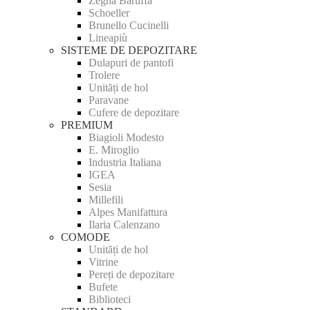
Zegna Baruffa
Schoeller
Brunello Cucinelli
Lineapiù
SISTEME DE DEPOZITARE
Dulapuri de pantofi
Trolere
Unități de hol
Paravane
Cufere de depozitare
PREMIUM
Biagioli Modesto
E. Miroglio
Industria Italiana
IGEA
Sesia
Millefili
Alpes Manifattura
Ilaria Calenzano
COMODE
Unități de hol
Vitrine
Pereți de depozitare
Bufete
Biblioteci