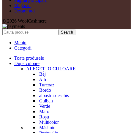
Pagina principală
Magazin
Despre noi
© 2026 WoolCashmere
Search
Meniu
Categorii
Toate produsele
După culoare
ALEGEȚI O CULOARE
Bej
Alb
Turcoaz
Bordo
albastru-deschis
Galben
Verde
Maro
Roșu
Multicolor
Măsliniu
Portocaliu