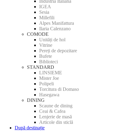
Industria Italiana
IGEA
Sesia
Millefili
Alpes Manifattura
Ilaria Calenzano
COMODE
Unități de hol
Vitrine
Pereți de depozitare
Bufete
Biblioteci
STANDARD
LINSIEME
Mister Joe
Polipeli
Torcitura di Domaso
Hasegawa
DINING
Scaune de dining
Ceai & Cafea
Lenjerie de masă
Articole din sticlă
După destinație