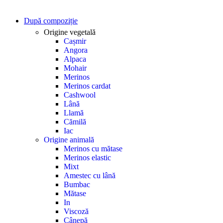
După compoziție
Origine vegetală
Cașmir
Angora
Alpaca
Mohair
Merinos
Merinos cardat
Cashwool
Lână
Llamă
Cămilă
Iac
Origine animală
Merinos cu mătase
Merinos elastic
Mixt
Amestec cu lână
Bumbac
Mătase
In
Viscoză
Cânepă