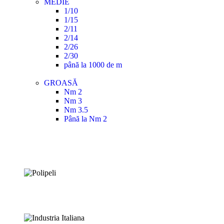
MEDIE
1/10
1/15
2/11
2/14
2/26
2/30
până la 1000 de m
GROASĂ
Nm 2
Nm 3
Nm 3.5
Până la Nm 2