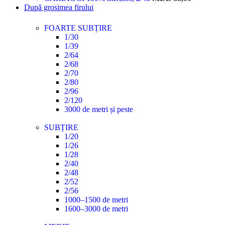
După grosimea firului
FOARTE SUBȚIRE
1/30
1/39
2/64
2/68
2/70
2/80
2/96
2/120
3000 de metri și peste
SUBȚIRE
1/20
1/26
1/28
2/40
2/48
2/52
2/56
1000–1500 de metri
1600–3000 de metri