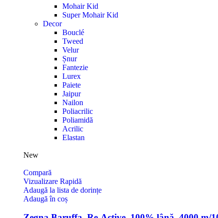
Mohair Kid
Super Mohair Kid
Decor
Bouclé
Tweed
Velur
Șnur
Fantezie
Lurex
Paiete
Jaipur
Nailon
Poliacrilic
Poliamidă
Acrilic
Elastan
New
Compară
Vizualizare Rapidă
Adaugă la lista de dorințe
Adaugă în coș
Zegna Baruffa, Re-Active, 100% lână, 4000 m/