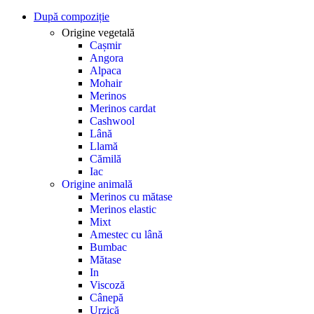
După compoziție
Origine vegetală
Cașmir
Angora
Alpaca
Mohair
Merinos
Merinos cardat
Cashwool
Lână
Llamă
Cămilă
Iac
Origine animală
Merinos cu mătase
Merinos elastic
Mixt
Amestec cu lână
Bumbac
Mătase
In
Viscoză
Cânepă
Urzică