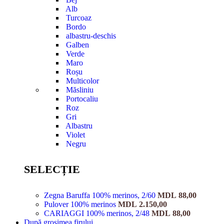
Alb
Turcoaz
Bordo
albastru-deschis
Galben
Verde
Maro
Roșu
Multicolor
Măsliniu
Portocaliu
Roz
Gri
Albastru
Violet
Negru
SELECȚIE
Zegna Baruffa 100% merinos, 2/60
MDL
88,00
Pulover 100% merinos
MDL
2.150,00
CARIAGGI 100% merinos, 2/48
MDL
88,00
După grosimea firului