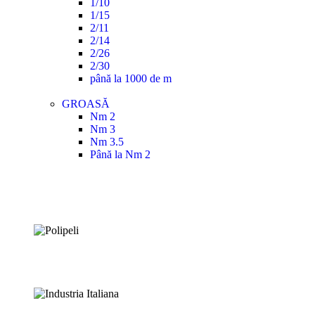
1/10
1/15
2/11
2/14
2/26
2/30
până la 1000 de m
GROASĂ
Nm 2
Nm 3
Nm 3.5
Până la Nm 2