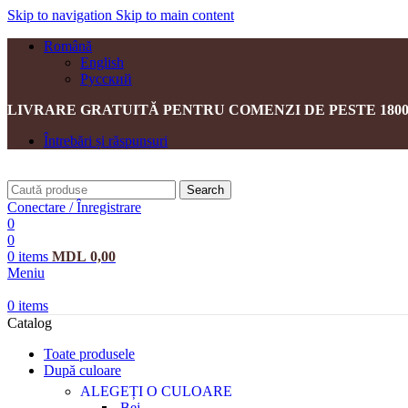
Skip to navigation
Skip to main content
Română
English
Русский
LIVRARE GRATUITĂ PENTRU COMENZI DE PESTE 1800
Întrebări și răspunsuri
Search
Conectare / Înregistrare
0
0
0
items
MDL
0,00
Meniu
0
items
Catalog
Toate produsele
După culoare
ALEGEȚI O CULOARE
Bej