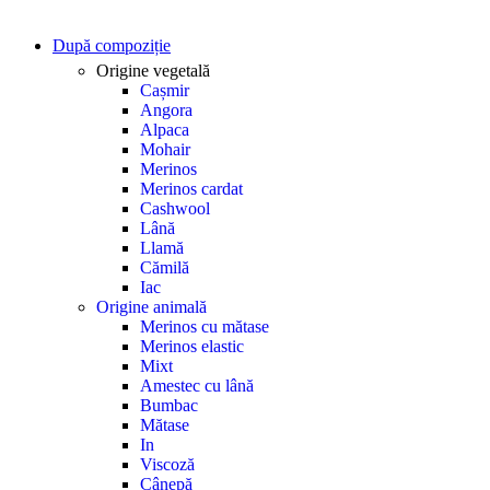
După compoziție
Origine vegetală
Cașmir
Angora
Alpaca
Mohair
Merinos
Merinos cardat
Cashwool
Lână
Llamă
Cămilă
Iac
Origine animală
Merinos cu mătase
Merinos elastic
Mixt
Amestec cu lână
Bumbac
Mătase
In
Viscoză
Cânepă