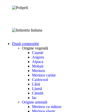
După compoziție
Origine vegetală
Cașmir
Angora
Alpaca
Mohair
Merinos
Merinos cardat
Cashwool
Lână
Llamă
Cămilă
Iac
Origine animală
Merinos cu mătase
Merinos elastic