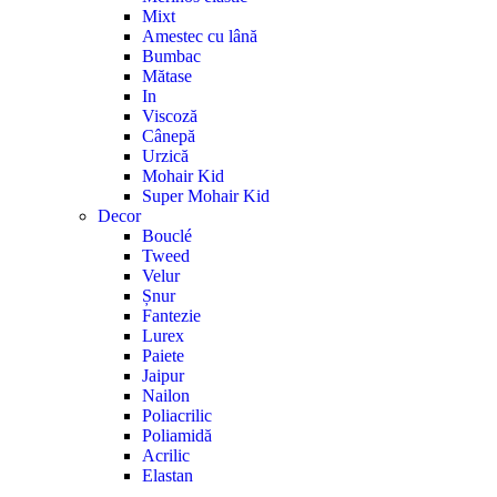
Mixt
Amestec cu lână
Bumbac
Mătase
In
Viscoză
Cânepă
Urzică
Mohair Kid
Super Mohair Kid
Decor
Bouclé
Tweed
Velur
Șnur
Fantezie
Lurex
Paiete
Jaipur
Nailon
Poliacrilic
Poliamidă
Acrilic
Elastan