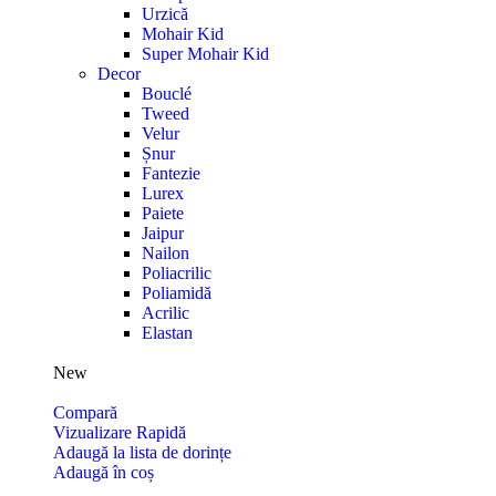
Urzică
Mohair Kid
Super Mohair Kid
Decor
Bouclé
Tweed
Velur
Șnur
Fantezie
Lurex
Paiete
Jaipur
Nailon
Poliacrilic
Poliamidă
Acrilic
Elastan
New
Compară
Vizualizare Rapidă
Adaugă la lista de dorințe
Adaugă în coș