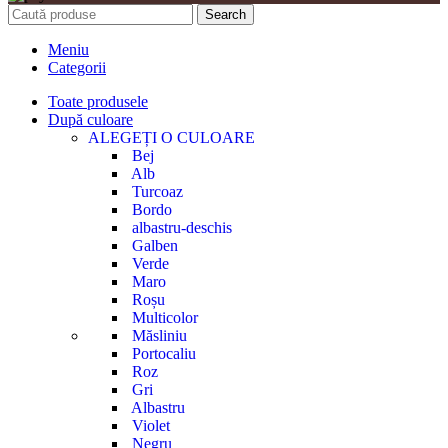
Search
Meniu
Categorii
Toate produsele
După culoare
ALEGEȚI O CULOARE
Bej
Alb
Turcoaz
Bordo
albastru-deschis
Galben
Verde
Maro
Roșu
Multicolor
Măsliniu
Portocaliu
Roz
Gri
Albastru
Violet
Negru