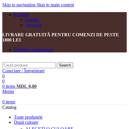
Skip to navigation
Skip to main content
Română
English
Русский
LIVRARE GRATUITĂ PENTRU COMENZI DE PESTE
1800 LEI
Întrebări și răspunsuri
Search
Conectare / Înregistrare
0
0
0
items
MDL
0,00
Meniu
0
items
Catalog
Toate produsele
După culoare
ALEGEȚI O CULOARE