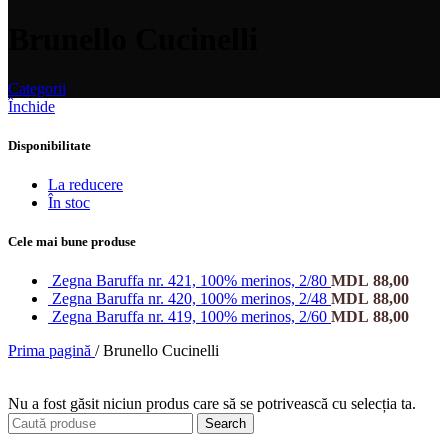
Brunello Cucinelli
Categorii
Închide
Disponibilitate
La reducere
În stoc
Cele mai bune produse
Zegna Baruffa nr. 421, 100% merinos, 2/80
MDL
88,00
Zegna Baruffa nr. 420, 100% merinos, 2/48
MDL
88,00
Zegna Baruffa nr. 419, 100% merinos, 2/60
MDL
88,00
Prima pagină
/
Brunello Cucinelli
Nu a fost găsit niciun produs care să se potrivească cu selecția ta.
Search