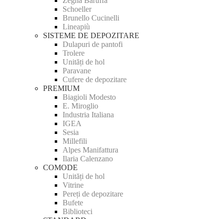
Zegna Baruffa
Schoeller
Brunello Cucinelli
Lineapiù
SISTEME DE DEPOZITARE
Dulapuri de pantofi
Trolere
Unități de hol
Paravane
Cufere de depozitare
PREMIUM
Biagioli Modesto
E. Miroglio
Industria Italiana
IGEA
Sesia
Millefili
Alpes Manifattura
Ilaria Calenzano
COMODE
Unități de hol
Vitrine
Pereți de depozitare
Bufete
Biblioteci