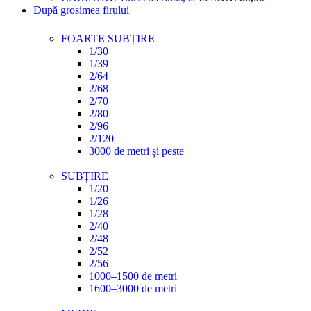
După grosimea firului
FOARTE SUBȚIRE
1/30
1/39
2/64
2/68
2/70
2/80
2/96
2/120
3000 de metri și peste
SUBȚIRE
1/20
1/26
1/28
2/40
2/48
2/52
2/56
1000–1500 de metri
1600–3000 de metri