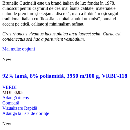
Brunello Cucinelli este un brand italian de lux fondat în 1978,
cunoscut pentru cașmirul de cea mai înaltă calitate, materialele
naturale premium și eleganța discretă; marca îmbină meșteșugul
tradițional italian cu filosofia „capitalismului umanist”, punând
accent pe etică, calitate și minimalism rafinat.
Cras rhoncus vivamus luctus platea arcu laoreet selm. Curae est
condenectus sed hac a parturient vestibulum.
Mai multe opțiuni
New
92% lamă, 8% poliamidă, 3950 m/100 g, VRBF-118
VERBI
MDL
0,95
Adaugă în coș
Compară
Vizualizare Rapidă
Adaugă la lista de dorințe
New