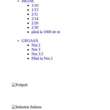
MEDIE
1/10
1/15
2/11
2/14
2/26
2/30
până la 1000 de m
GROASĂ
Nm 2
Nm 3
Nm 3.5
Până la Nm 2