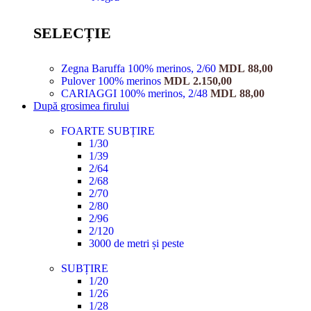
SELECȚIE
Zegna Baruffa 100% merinos, 2/60
MDL
88,00
Pulover 100% merinos
MDL
2.150,00
CARIAGGI 100% merinos, 2/48
MDL
88,00
După grosimea firului
FOARTE SUBȚIRE
1/30
1/39
2/64
2/68
2/70
2/80
2/96
2/120
3000 de metri și peste
SUBȚIRE
1/20
1/26
1/28