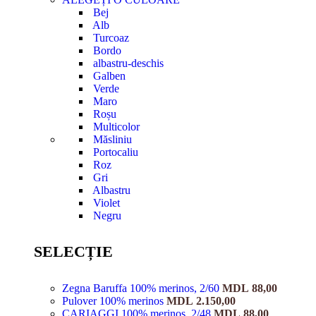
Bej
Alb
Turcoaz
Bordo
albastru-deschis
Galben
Verde
Maro
Roșu
Multicolor
Măsliniu
Portocaliu
Roz
Gri
Albastru
Violet
Negru
SELECȚIE
Zegna Baruffa 100% merinos, 2/60
MDL
88,00
Pulover 100% merinos
MDL
2.150,00
CARIAGGI 100% merinos, 2/48
MDL
88,00