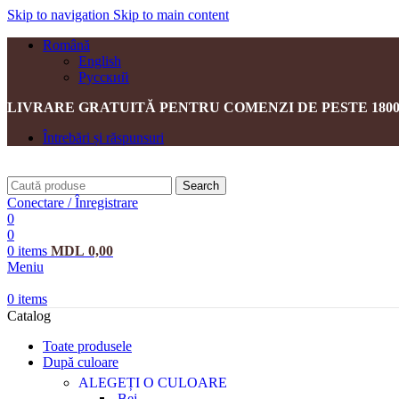
Skip to navigation
Skip to main content
Română
English
Русский
LIVRARE GRATUITĂ PENTRU COMENZI DE PESTE 1800
Întrebări și răspunsuri
Search
Conectare / Înregistrare
0
0
0
items
MDL
0,00
Meniu
0
items
Catalog
Toate produsele
După culoare
ALEGEȚI O CULOARE
Bej