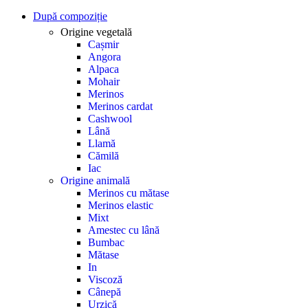
După compoziție
Origine vegetală
Cașmir
Angora
Alpaca
Mohair
Merinos
Merinos cardat
Cashwool
Lână
Llamă
Cămilă
Iac
Origine animală
Merinos cu mătase
Merinos elastic
Mixt
Amestec cu lână
Bumbac
Mătase
In
Viscoză
Cânepă
Urzică