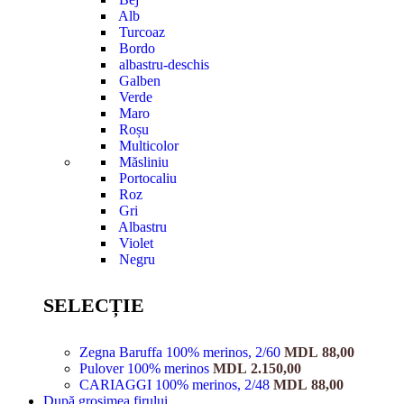
Alb
Turcoaz
Bordo
albastru-deschis
Galben
Verde
Maro
Roșu
Multicolor
Măsliniu
Portocaliu
Roz
Gri
Albastru
Violet
Negru
SELECȚIE
Zegna Baruffa 100% merinos, 2/60
MDL
88,00
Pulover 100% merinos
MDL
2.150,00
CARIAGGI 100% merinos, 2/48
MDL
88,00
După grosimea firului