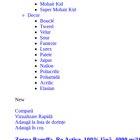
Mohair Kid
Super Mohair Kid
Decor
Bouclé
Tweed
Velur
Șnur
Fantezie
Lurex
Paiete
Jaipur
Nailon
Poliacrilic
Poliamidă
Acrilic
Elastan
New
Compară
Vizualizare Rapidă
Adaugă la lista de dorințe
Adaugă în coș
Zegna Baruffa, Re-Active, 100% lână, 4000 m/