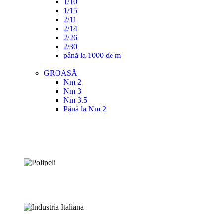
1/10
1/15
2/11
2/14
2/26
2/30
până la 1000 de m
GROASĂ
Nm 2
Nm 3
Nm 3.5
Până la Nm 2