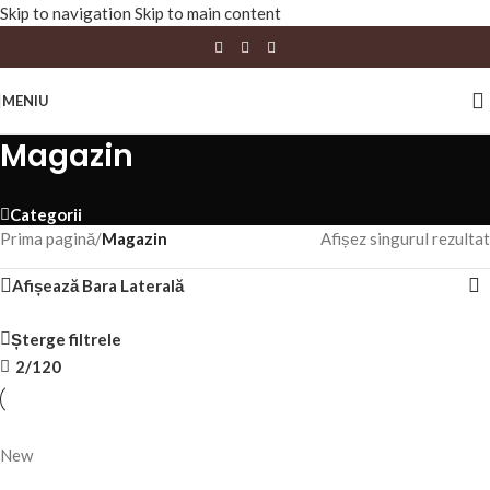
Skip to navigation
Skip to main content
MENIU
Magazin
Categorii
Prima pagină
/
Magazin
Afișez singurul rezultat
Afișează Bara Laterală
Șterge filtrele
2/120
New