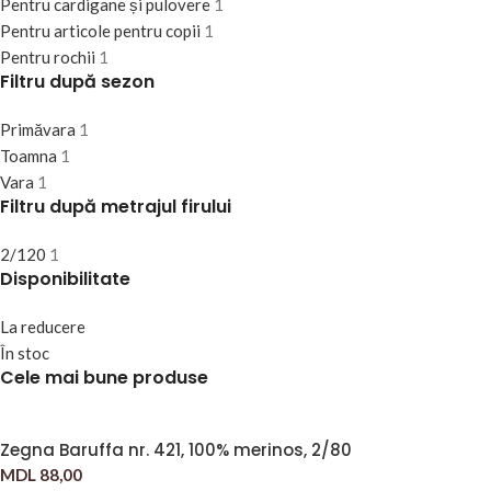
Pentru cardigane și pulovere
1
Pentru articole pentru copii
1
Pentru rochii
1
Filtru după sezon
Primăvara
1
Toamna
1
Vara
1
Filtru după metrajul firului
2/120
1
Disponibilitate
La reducere
În stoc
Cele mai bune produse
Zegna Baruffa nr. 421, 100% merinos, 2/80
MDL
88,00