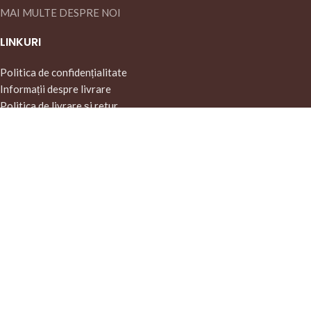
MAI MULTE DESPRE NOI
LINKURI
Politica de confidențialitate
Informații despre livrare
Politica de livrare și retur
Termeni și condiții
Contactați-ne
MENIU
Instagram-ul nostru
Pagina principală
Magazin
Despre noi
© 2026 WoolCashmere