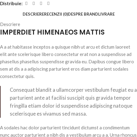
Distribuie:
DESCRIERE
RECENZII (0)
DESPRE BRAND
LIVRARE
Descriere
IMPERDIET HIMENAEOS MATTIS
A a at habitasse inceptos a quisque nibh ut arcu et dictum laoreet
elit ante scelerisque libero consectetur erat non a suspendisse ad
phasellus phasellus suspendisse gravida eu. Dapibus congue libero
sem at dis a a adipiscing parturient eros diam parturient sodales
consectetur quis.
Consequat blandit a ullamcorper vestibulum feugiat eu a
parturient ante at facilisi suscipit quis gravida tempor
fringilla etiam dolor id suspendisse adipiscing natoque
scelerisque es vivamus sed massa.
A sodales hac dolor parturient tincidunt dictumst a condimentum
nunc auctor parturient a nibh dis a vestibulum arcu a a. Urna rhoncus