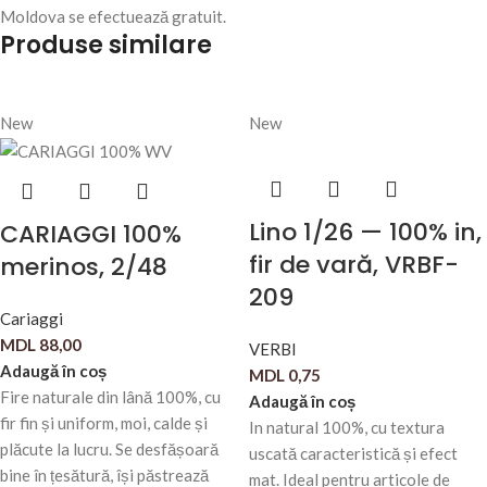
Moldova se efectuează gratuit.
Produse similare
New
New
Lino 1/26 — 100% in,
CARIAGGI 100%
fir de vară, VRBF-
merinos, 2/48
209
Cariaggi
MDL
88,00
VERBI
Adaugă în coș
MDL
0,75
Fire naturale din lână 100%, cu
Adaugă în coș
fir fin și uniform, moi, calde și
In natural 100%, cu textura
plăcute la lucru. Se desfășoară
uscată caracteristică și efect
bine în țesătură, își păstrează
mat. Ideal pentru articole de