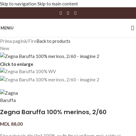
Skip to navigation
Skip to main content
MENIU
Prima pagină
/
Fire
Back to products
New
Click to enlarge
Zegna Baruffa 100% merinos, 2/60
MDL
88,00
Fire naturale din lână 100%, cu fir fin și uniform, moi, calde și