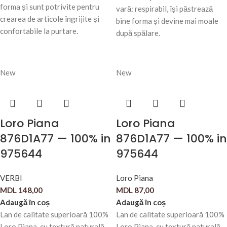
forma și sunt potrivite pentru
vară: respirabil, își păstrează
crearea de articole îngrijite și
bine forma și devine mai moale
confortabile la purtare.
după spălare.
New
New
Loro Piana
Loro Piana
876D1A77 — 100% in
876D1A77 — 100% in
975644
975644
VERBI
Loro Piana
MDL
148,00
MDL
87,00
Adaugă în coș
Adaugă în coș
Lan de calitate superioară 100%
Lan de calitate superioară 100%
Loro Piana, cu textură naturală
Loro Piana, cu textură naturală