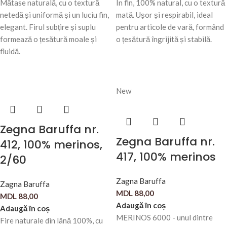
Mătase naturală, cu o textură
In fin, 100% natural, cu o textură
netedă și uniformă și un luciu fin,
mată. Ușor și respirabil, ideal
elegant. Firul subțire și suplu
pentru articole de vară, formând
formează o țesătură moale și
o țesătură îngrijită și stabilă.
fluidă.
New
Zegna Baruffa nr.
Zegna Baruffa nr.
412, 100% merinos,
417, 100% merinos
2/60
Zagna Baruffa
Zagna Baruffa
MDL
88,00
MDL
88,00
Adaugă în coș
Adaugă în coș
MERINOS 6000 - unul dintre
Fire naturale din lână 100%, cu