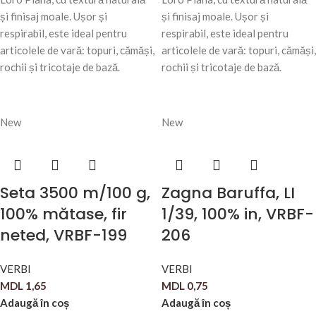
și finisaj moale. Ușor și
și finisaj moale. Ușor și
respirabil, este ideal pentru
respirabil, este ideal pentru
articolele de vară: topuri, cămăși,
articolele de vară: topuri, cămăși,
rochii și tricotaje de bază.
rochii și tricotaje de bază.
New
New
Seta 3500 m/100 g,
Zagna Baruffa, LI
100% mătase, fir
1/39, 100% in, VRBF-
neted, VRBF-199
206
VERBI
VERBI
MDL
1,65
MDL
0,75
Adaugă în coș
Adaugă în coș