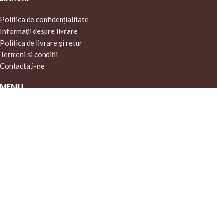
Politica de confidențialitate
Informații despre livrare
Politica de livrare și retur
Termeni și condiții
Contactați-ne
MENIU
Instagram-ul nostru
Pagina principală
Magazin
Despre noi
© 2026 WoolCashmere
Coș
Contul meu