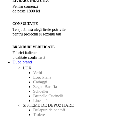
LIVRARE GRATUITĂ
Pentru comenzi
de peste 1800 lei
CONSULTAȚIE
Te ajutăm să alegi firele potrivite
pentru proiectul și sezonul tău
BRANDURI VERIFICATE
Fabrici italiene
u calitate confirmată
După brand
LUX
Verbi
Loro Piana
Cariaggi
Zegna Baruffa
Schoeller
Brunello Cucinelli
Lineapiù
SISTEME DE DEPOZITARE
Dulapuri de pantofi
Trolere