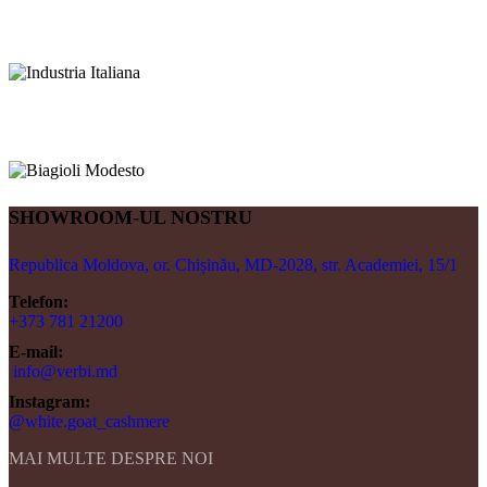
SHOWROOM-UL NOSTRU
Republica Moldova, or. Chișinău, MD-2028, str. Academiei, 15/1
Telefon:
+373 781 21200
E-mail:
info@verbi.md
Instagram:
@white.goat_cashmere
MAI MULTE DESPRE NOI