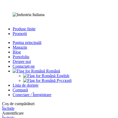
Produse finite
Promoții
Pagina principală
Magazin
Blog
Portofoliu
Despre noi
Contactați-ne
Română
English
Русский
Lista de dorințe
Compară
Conectare / Înregistrare
Сoș de cumpărături
Închide
Autentificare
Închide