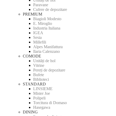
Unități de hol
Paravane
Cufere de depozitare
PREMIUM
Biagioli Modesto
E. Miroglio
Industria Italiana
IGEA
Sesia
Millefili
Alpes Manifattura
Ilaria Calenzano
COMODE
Unități de hol
Vitrine
Pereți de depozitare
Bufete
Biblioteci
STANDARD
LINSIEME
Mister Joe
Polipeli
Torcitura di Domaso
Hasegawa
DINING