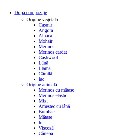
După compoziție
Origine vegetală
Cașmir
Angora
Alpaca
Mohair
Merinos
Merinos cardat
Cashwool
Lână
Llamă
Cămilă
Iac
Origine animală
Merinos cu mătase
Merinos elastic
Mixt
Amestec cu lână
Bumbac
Mătase
In
Viscoză
Cânepă