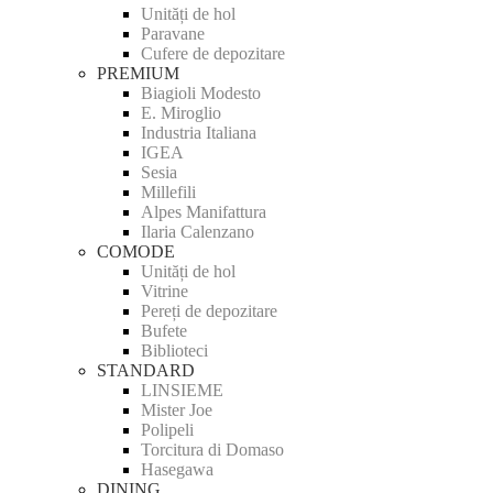
Unități de hol
Paravane
Cufere de depozitare
PREMIUM
Biagioli Modesto
E. Miroglio
Industria Italiana
IGEA
Sesia
Millefili
Alpes Manifattura
Ilaria Calenzano
COMODE
Unități de hol
Vitrine
Pereți de depozitare
Bufete
Biblioteci
STANDARD
LINSIEME
Mister Joe
Polipeli
Torcitura di Domaso
Hasegawa
DINING