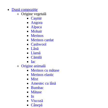
După compoziție
Origine vegetală
Cașmir
Angora
Alpaca
Mohair
Merinos
Merinos cardat
Cashwool
Lână
Llamă
Cămilă
Iac
Origine animală
Merinos cu mătase
Merinos elastic
Mixt
Amestec cu lână
Bumbac
Mătase
In
Viscoză
Cânepă