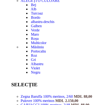
ALEGEȚI O CULOARE
Bej
Alb
Turcoaz
Bordo
albastru-deschis
Galben
Verde
Maro
Roșu
Multicolor
Măsliniu
Portocaliu
Roz
Gri
Albastru
Violet
Negru
SELECȚIE
Zegna Baruffa 100% merinos, 2/60
MDL
88,00
Pulover 100% merinos
MDL
2.150,00
CARIAGGI 100% merinos, 2/48
MDL
88,00