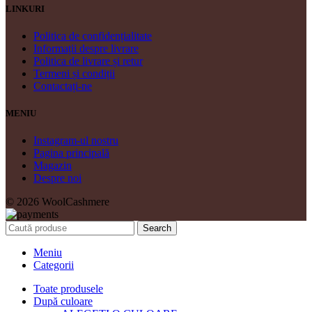
LINKURI
Politica de confidențialitate
Informații despre livrare
Politica de livrare și retur
Termeni și condiții
Contactați-ne
MENIU
Instagram-ul nostru
Pagina principală
Magazin
Despre noi
© 2026 WoolCashmere
Search
Meniu
Categorii
Toate produsele
După culoare