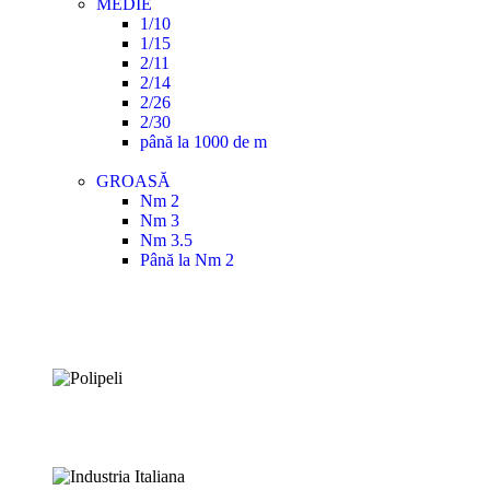
MEDIE
1/10
1/15
2/11
2/14
2/26
2/30
până la 1000 de m
GROASĂ
Nm 2
Nm 3
Nm 3.5
Până la Nm 2