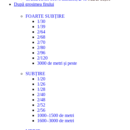
După grosimea firului
FOARTE SUBȚIRE
1/30
1/39
2/64
2/68
2/70
2/80
2/96
2/120
3000 de metri și peste
SUBȚIRE
1/20
1/26
1/28
2/40
2/48
2/52
2/56
1000–1500 de metri
1600–3000 de metri