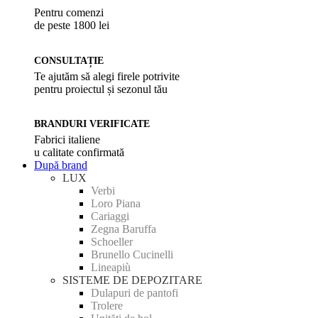
Pentru comenzi
de peste 1800 lei
CONSULTAȚIE
Te ajutăm să alegi firele potrivite
pentru proiectul și sezonul tău
BRANDURI VERIFICATE
Fabrici italiene
u calitate confirmată
După brand
LUX
Verbi
Loro Piana
Cariaggi
Zegna Baruffa
Schoeller
Brunello Cucinelli
Lineapiù
SISTEME DE DEPOZITARE
Dulapuri de pantofi
Trolere