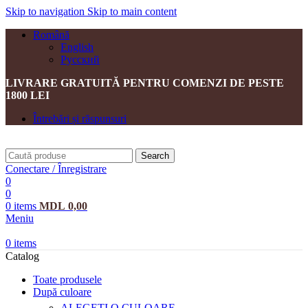
Skip to navigation
Skip to main content
Română
English
Русский
LIVRARE GRATUITĂ PENTRU COMENZI DE PESTE
1800 LEI
Întrebări și răspunsuri
Search
Conectare / Înregistrare
0
0
0
items
MDL
0,00
Meniu
0
items
Catalog
Toate produsele
După culoare
ALEGEȚI O CULOARE