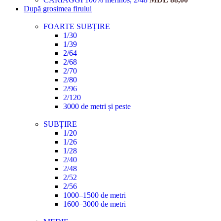
După grosimea firului
FOARTE SUBȚIRE
1/30
1/39
2/64
2/68
2/70
2/80
2/96
2/120
3000 de metri și peste
SUBȚIRE
1/20
1/26
1/28
2/40
2/48
2/52
2/56
1000–1500 de metri
1600–3000 de metri