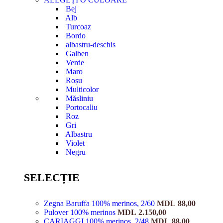
Bej
Alb
Turcoaz
Bordo
albastru-deschis
Galben
Verde
Maro
Roșu
Multicolor
Măsliniu
Portocaliu
Roz
Gri
Albastru
Violet
Negru
SELECȚIE
Zegna Baruffa 100% merinos, 2/60
MDL
88,00
Pulover 100% merinos
MDL
2.150,00
CARIAGGI 100% merinos, 2/48
MDL
88,00