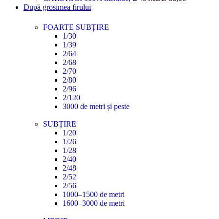
După grosimea firului
FOARTE SUBȚIRE
1/30
1/39
2/64
2/68
2/70
2/80
2/96
2/120
3000 de metri și peste
SUBȚIRE
1/20
1/26
1/28
2/40
2/48
2/52
2/56
1000–1500 de metri
1600–3000 de metri