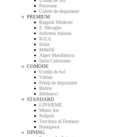
Unități de hol
Paravane
Cufere de depozitare
PREMIUM
Biagioli Modesto
E. Miroglio
Industria Italiana
IGEA
Sesia
Millefili
Alpes Manifattura
Ilaria Calenzano
COMODE
Unități de hol
Vitrine
Pereți de depozitare
Bufete
Biblioteci
STANDARD
LINSIEME
Mister Joe
Polipeli
Torcitura di Domaso
Hasegawa
DINING