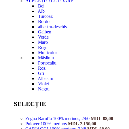
ALEGEȚI O CULOARE
Bej
Alb
Turcoaz
Bordo
albastru-deschis
Galben
Verde
Maro
Roșu
Multicolor
Măsliniu
Portocaliu
Roz
Gri
Albastru
Violet
Negru
SELECȚIE
Zegna Baruffa 100% merinos, 2/60
MDL
88,00
Pulover 100% merinos
MDL
2.150,00
CARIAGGI 100% merinos, 2/48
MDL
88,00