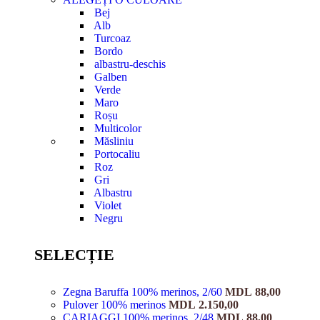
Bej
Alb
Turcoaz
Bordo
albastru-deschis
Galben
Verde
Maro
Roșu
Multicolor
Măsliniu
Portocaliu
Roz
Gri
Albastru
Violet
Negru
SELECȚIE
Zegna Baruffa 100% merinos, 2/60
MDL
88,00
Pulover 100% merinos
MDL
2.150,00
CARIAGGI 100% merinos, 2/48
MDL
88,00