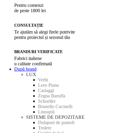
Pentru comenzi
de peste 1800 lei
CONSULTAȚIE
Te ajutăm să alegi firele potrivite
pentru proiectul și sezonul tău
BRANDURI VERIFICATE
Fabrici italiene
u calitate confirmată
După brand
LUX
Verbi
Loro Piana
Cariaggi
Zegna Baruffa
Schoeller
Brunello Cucinelli
Lineapiù
SISTEME DE DEPOZITARE
Dulapuri de pantofi
Trolere