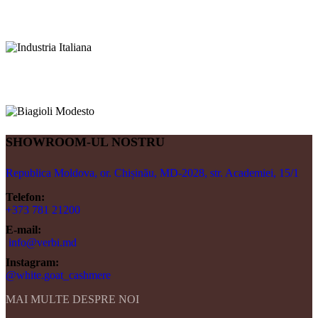
SHOWROOM-UL NOSTRU
Republica Moldova, or. Chișinău, MD-2028, str. Academiei, 15/1
Telefon:
+373 781 21200
E-mail:
info@verbi.md
Instagram:
@white.goat_cashmere
MAI MULTE DESPRE NOI