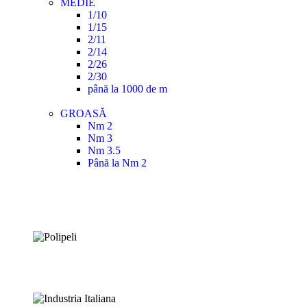
MEDIE
1/10
1/15
2/11
2/14
2/26
2/30
până la 1000 de m
GROASĂ
Nm 2
Nm 3
Nm 3.5
Până la Nm 2