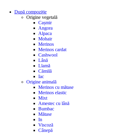
După compoziție
Origine vegetală
Cașmir
Angora
Alpaca
Mohair
Merinos
Merinos cardat
Cashwool
Lână
Llamă
Cămilă
Iac
Origine animală
Merinos cu mătase
Merinos elastic
Mixt
Amestec cu lână
Bumbac
Mătase
In
Viscoză
Cânepă