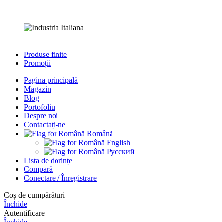
Produse finite
Promoții
Pagina principală
Magazin
Blog
Portofoliu
Despre noi
Contactați-ne
Română
English
Русский
Lista de dorințe
Compară
Conectare / Înregistrare
Сoș de cumpărături
Închide
Autentificare
Închide