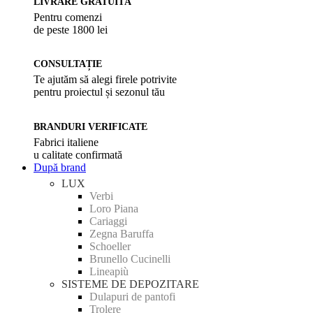
LIVRARE GRATUITĂ
Pentru comenzi
de peste 1800 lei
CONSULTAȚIE
Te ajutăm să alegi firele potrivite
pentru proiectul și sezonul tău
BRANDURI VERIFICATE
Fabrici italiene
u calitate confirmată
După brand
LUX
Verbi
Loro Piana
Cariaggi
Zegna Baruffa
Schoeller
Brunello Cucinelli
Lineapiù
SISTEME DE DEPOZITARE
Dulapuri de pantofi
Trolere