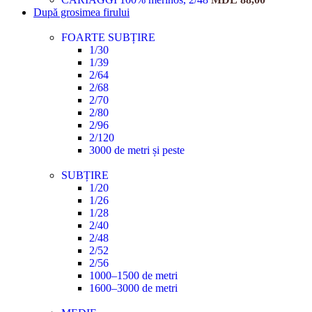
După grosimea firului
FOARTE SUBȚIRE
1/30
1/39
2/64
2/68
2/70
2/80
2/96
2/120
3000 de metri și peste
SUBȚIRE
1/20
1/26
1/28
2/40
2/48
2/52
2/56
1000–1500 de metri
1600–3000 de metri