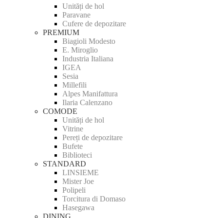
Unități de hol
Paravane
Cufere de depozitare
PREMIUM
Biagioli Modesto
E. Miroglio
Industria Italiana
IGEA
Sesia
Millefili
Alpes Manifattura
Ilaria Calenzano
COMODE
Unități de hol
Vitrine
Pereți de depozitare
Bufete
Biblioteci
STANDARD
LINSIEME
Mister Joe
Polipeli
Torcitura di Domaso
Hasegawa
DINING