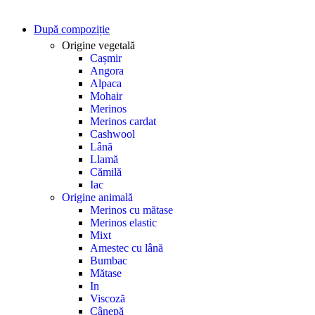
După compoziție
Origine vegetală
Cașmir
Angora
Alpaca
Mohair
Merinos
Merinos cardat
Cashwool
Lână
Llamă
Cămilă
Iac
Origine animală
Merinos cu mătase
Merinos elastic
Mixt
Amestec cu lână
Bumbac
Mătase
In
Viscoză
Cânepă