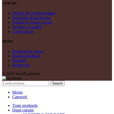
LINKURI
Politica de confidențialitate
Informații despre livrare
Politica de livrare și retur
Termeni și condiții
Contactați-ne
MENIU
Instagram-ul nostru
Pagina principală
Magazin
Despre noi
© 2026 WoolCashmere
Search
Meniu
Categorii
Toate produsele
După culoare