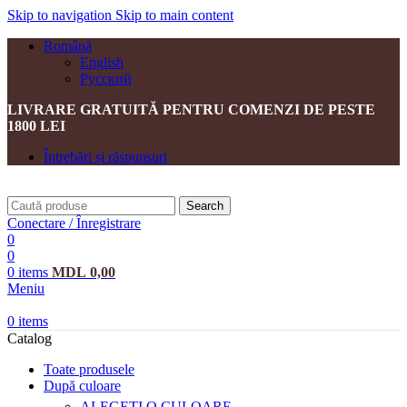
Skip to navigation
Skip to main content
Română
English
Русский
LIVRARE GRATUITĂ PENTRU COMENZI DE PESTE
1800 LEI
Întrebări și răspunsuri
Search
Conectare / Înregistrare
0
0
0
items
MDL
0,00
Meniu
0
items
Catalog
Toate produsele
După culoare
ALEGEȚI O CULOARE