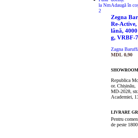
la Nm
Adaugă în co
2
Zegna Bar
Re-Active
lână, 400
g, VRBF-
Zagna Baruff
MDL
0,90
SHOWROO
Republica Mo
or. Chișinău,
MD-2028, str
Academiei, 1
LIVRARE GR
Pentru comen
de peste 1800 