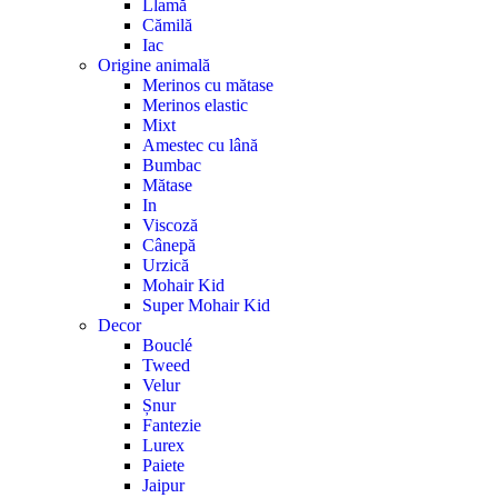
Llamă
Cămilă
Iac
Origine animală
Merinos cu mătase
Merinos elastic
Mixt
Amestec cu lână
Bumbac
Mătase
In
Viscoză
Cânepă
Urzică
Mohair Kid
Super Mohair Kid
Decor
Bouclé
Tweed
Velur
Șnur
Fantezie
Lurex
Paiete
Jaipur