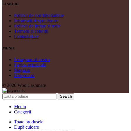
LINKURI
Politica de confidențialitate
Informații despre livrare
Politica de livrare și retur
Termeni și condiții
Contactați-ne
MENIU
Instagram-ul nostru
Pagina principală
Magazin
Despre noi
© 2026 WoolCashmere
Search
Meniu
Categorii
Toate produsele
După culoare