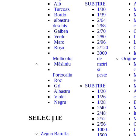
Alb
SUBȚIRE
A
Turcoaz
1/30
M
Bordo
1/39
M
albastru-
2/64
M
deschis
2/68
c
Galben
2/70
C
Verde
2/80
L
Maro
2/96
L
Roșu
2/120
C
3000
I
Multicolor
de
Origine
Măsliniu
metri
M
și
c
Portocaliu
peste
M
Roz
e
Gri
SUBȚIRE
M
Albastru
1/20
A
Violet
1/26
c
Negru
1/28
2/40
M
2/48
I
SELECȚIE
2/52
V
2/56
C
1000–
U
Zegna Baruffa
1500
M