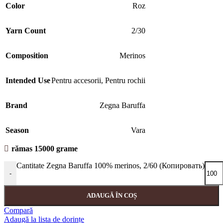
Color
Roz
Yarn Count
2/30
Composition
Merinos
Intended Use
Pentru accesorii
,
Pentru rochii
Brand
Zegna Baruffa
Season
Vara
rămas 15000 grame
Cantitate Zegna Baruffa 100% merinos, 2/60 (Копировать)
-
ADAUGĂ ÎN COȘ
Compară
Adaugă la lista de dorințe