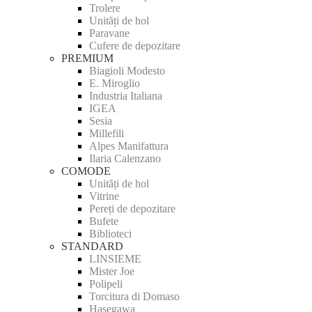
Trolere
Unități de hol
Paravane
Cufere de depozitare
PREMIUM
Biagioli Modesto
E. Miroglio
Industria Italiana
IGEA
Sesia
Millefili
Alpes Manifattura
Ilaria Calenzano
COMODE
Unități de hol
Vitrine
Pereți de depozitare
Bufete
Biblioteci
STANDARD
LINSIEME
Mister Joe
Polipeli
Torcitura di Domaso
Hasegawa