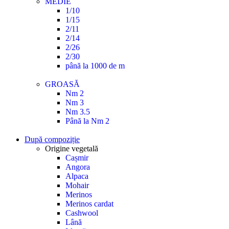
MEDIE
1/10
1/15
2/11
2/14
2/26
2/30
până la 1000 de m
GROASĂ
Nm 2
Nm 3
Nm 3.5
Până la Nm 2
După compoziție
Origine vegetală
Cașmir
Angora
Alpaca
Mohair
Merinos
Merinos cardat
Cashwool
Lână