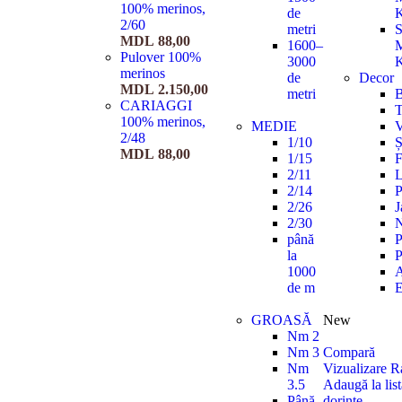
100% merinos,
de
K
2/60
metri
S
MDL
88,00
1600–
M
Pulover 100%
3000
K
merinos
de
Decor
MDL
2.150,00
metri
B
CARIAGGI
100% merinos,
MEDIE
V
2/48
1/10
Ș
MDL
88,00
1/15
F
2/11
L
2/14
P
2/26
J
2/30
N
până
P
la
P
1000
A
de m
E
GROASĂ
New
Nm 2
Nm 3
Compară
Nm
Vizualizare R
3.5
Adaugă la list
Până
dorințe