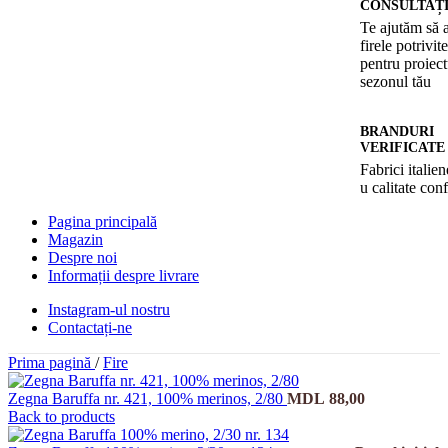
CONSULTAȚ
Te ajutăm să a
firele potrivite
pentru proiect
sezonul tău
BRANDURI
VERIFICATE
Fabrici italien
u calitate con
Pagina principală
Magazin
Despre noi
Informații despre livrare
Instagram-ul nostru
Contactați-ne
Prima pagină
/
Fire
Zegna Baruffa nr. 421, 100% merinos, 2/80
MDL
88,00
Back to products