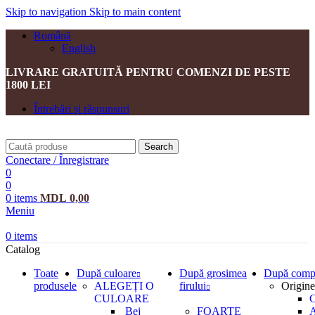
Skip to navigation
Skip to main content
Română
English
LIVRARE GRATUITĂ PENTRU COMENZI DE PESTE
1800 LEI
Întrebări și răspunsuri
Search
Conectare / Înregistrare
0
0
0
items
MDL
0,00
Meniu
0
items
Catalog
Toate
După culoare
După grosimea
După compo
produsele
ALEGEȚI O
firului
Origine
CULOARE
C
Bej
FOARTE
A