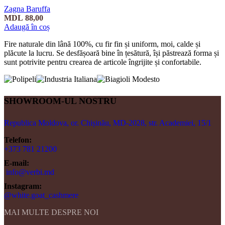
Zagna Baruffa
MDL
88,00
Adaugă în coș
Fire naturale din lână 100%, cu fir fin și uniform, moi, calde și
plăcute la lucru. Se desfășoară bine în țesătură, își păstrează forma și
sunt potrivite pentru crearea de articole îngrijite și confortabile.
SHOWROOM-UL NOSTRU
Republica Moldova, or. Chișinău, MD-2028, str. Academiei, 15/1
Telefon:
+373 781 21200
E-mail:
info@verbi.md
Instagram:
@white.goat_cashmere
MAI MULTE DESPRE NOI