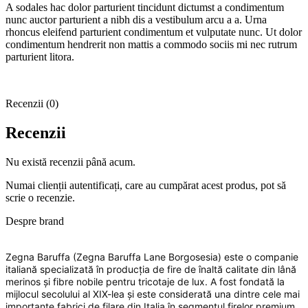
A sodales hac dolor parturient tincidunt dictumst a condimentum
nunc auctor parturient a nibh dis a vestibulum arcu a a. Urna
rhoncus eleifend parturient condimentum et vulputate nunc. Ut dolor
condimentum hendrerit non mattis a commodo sociis mi nec rutrum
parturient litora.
Recenzii (0)
Recenzii
Nu există recenzii până acum.
Numai clienții autentificați, care au cumpărat acest produs, pot să
scrie o recenzie.
Despre brand
Zegna Baruffa (Zegna Baruffa Lane Borgosesia) este o companie
italiană specializată în producția de fire de înaltă calitate din lână
merinos și fibre nobile pentru tricotaje de lux. A fost fondată la
mijlocul secolului al XIX-lea și este considerată una dintre cele mai
importante fabrici de filare din Italia în segmentul firelor premium.