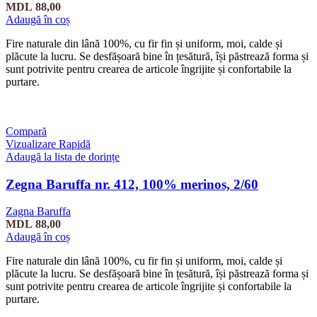
MDL
88,00
Adaugă în coș
Fire naturale din lână 100%, cu fir fin și uniform, moi, calde și
plăcute la lucru. Se desfășoară bine în țesătură, își păstrează forma și
sunt potrivite pentru crearea de articole îngrijite și confortabile la
purtare.
Compară
Vizualizare Rapidă
Adaugă la lista de dorințe
Zegna Baruffa nr. 412, 100% merinos, 2/60
Zagna Baruffa
MDL
88,00
Adaugă în coș
Fire naturale din lână 100%, cu fir fin și uniform, moi, calde și
plăcute la lucru. Se desfășoară bine în țesătură, își păstrează forma și
sunt potrivite pentru crearea de articole îngrijite și confortabile la
purtare.