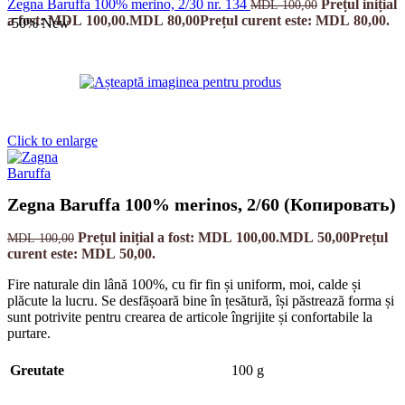
Zegna Baruffa 100% merino, 2/30 nr. 134
Prețul inițial
MDL
100,00
a fost: MDL 100,00.
MDL
80,00
Prețul curent este: MDL 80,00.
-50%
New
Click to enlarge
Zegna Baruffa 100% merinos, 2/60 (Копировать)
Prețul inițial a fost: MDL 100,00.
MDL
50,00
Prețul
MDL
100,00
curent este: MDL 50,00.
Fire naturale din lână 100%, cu fir fin și uniform, moi, calde și
plăcute la lucru. Se desfășoară bine în țesătură, își păstrează forma și
sunt potrivite pentru crearea de articole îngrijite și confortabile la
purtare.
Greutate
100 g