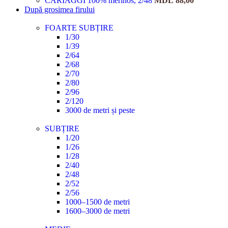
CARIAGGI 100% merinos, 2/48
MDL
88,00
După grosimea firului
FOARTE SUBȚIRE
1/30
1/39
2/64
2/68
2/70
2/80
2/96
2/120
3000 de metri și peste
SUBȚIRE
1/20
1/26
1/28
2/40
2/48
2/52
2/56
1000–1500 de metri
1600–3000 de metri