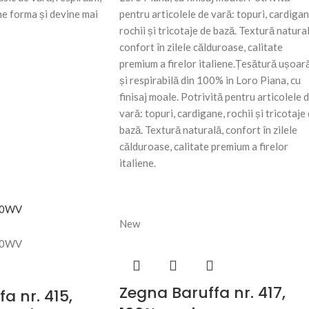
ne forma și devine mai
pentru articolele de vară: topuri, cardigan
rochii și tricotaje de bază. Textură natural
confort în zilele călduroase, calitate
premium a firelor italiene.Țesătură ușoar
și respirabilă din 100% in Loro Piana, cu
finisaj moale. Potrivită pentru articolele 
vară: topuri, cardigane, rochii și tricotaje
bază. Textură naturală, confort în zilele
călduroase, calitate premium a firelor
italiene.
New
Zegna Baruffa nr. 417,
a nr. 415,