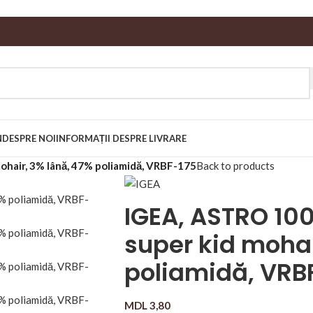
N
DESPRE NOI
INFORMAȚII DESPRE LIVRARE
hair, 3% lână, 47% poliamidă, VRBF-175
Back to products
IGEA, ASTRO 10
super kid mohai
poliamidă, VRB
MDL
3,80