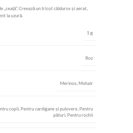
e „ceață”. Creează un tricot călduros și aerat,
ent la uzură.
1 g
Roz
Merinos
,
Mohair
ntru copii
,
Pentru cardigane și pulovere
,
Pentru
pături
,
Pentru rochii