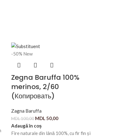
-50%
New
Zegna Baruffa 100%
merinos, 2/60
(Копировать)
Zagna Baruffa
MDL
50,00
MDL
100,00
Adaugă în coș
n
Fire naturale din lână 100%, cu fir fin și