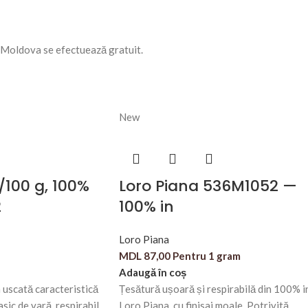
n Moldova se efectuează gratuit.
New
/100 g, 100%
Loro Piana 536M1052 —
2
100% in
Loro Piana
MDL
87,00
Pentru 1 gram
Adaugă în coș
a uscată caracteristică
Țesătură ușoară și respirabilă din 100% i
asic de vară, respirabil,
Loro Piana, cu finisaj moale. Potrivită