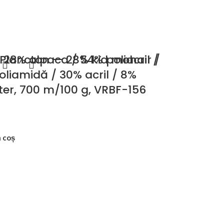
28% alpaca / 54% poliacril /
 Plancton — 28% kid mohair /
oliamidă / 30% acril / 8%
ter, 700 m/100 g, VRBF-156
 coș