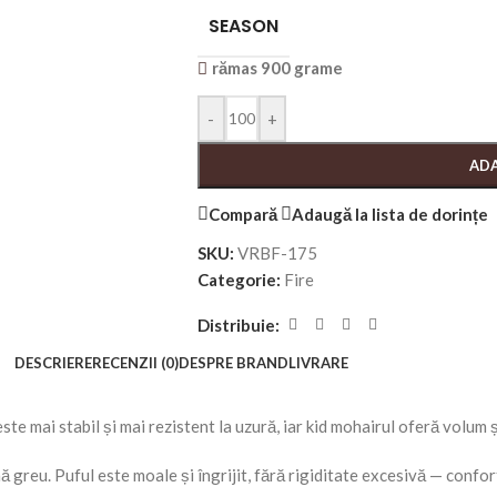
SEASON
rămas 900 grame
-
+
ADA
Compară
Adaugă la lista de dorințe
SKU:
VRBF-175
Categorie:
Fire
Distribuie:
DESCRIERE
RECENZII (0)
DESPRE BRAND
LIVRARE
este mai stabil și mai rezistent la uzură, iar kid mohairul oferă volum ș
ă greu. Puful este moale și îngrijit, fără rigiditate excesivă — confort