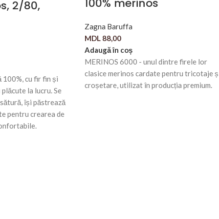
100% merinos
s, 2/80,
Zagna Baruffa
MDL
88,00
Adaugă în coș
MERINOS 6000 - unul dintre firele lor
clasice merinos cardate pentru tricotaje ș
 100%, cu fir fin și
croșetare, utilizat în producția premium.
 plăcute la lucru. Se
sătură, își păstrează
ite pentru crearea de
confortabile.