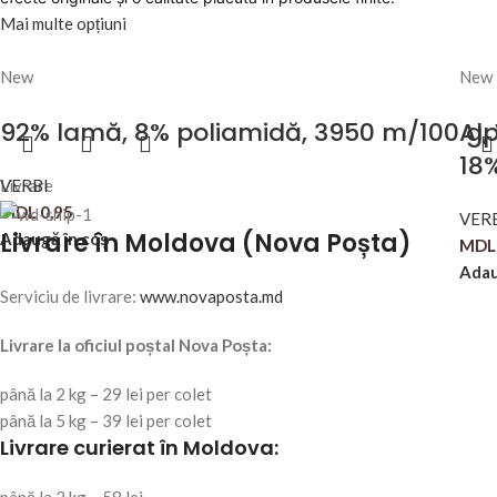
Mai multe opțiuni
New
New
92% lamă, 8% poliamidă, 3950 m/100 g,
Al
18
VERBI
Livrare
MDL
0,95
VER
Livrare în Moldova (Nova Poșta)
Adaugă în coș
MDL
Adau
Serviciu de livrare:
www.novaposta.md
Livrare la oficiul poștal Nova Poșta:
până la 2 kg – 29 lei per colet
până la 5 kg – 39 lei per colet
Livrare curierat în Moldova: