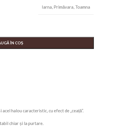
Iarna
,
Primăvara
,
Toamna
UGĂ ÎN COȘ
i acel halou caracteristic, cu efect de „ceață”.
abil chiar și la purtare.