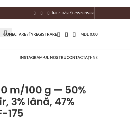
ÎNTREBĂRI ȘI RĂSPUNSURI
CONECTARE / ÎNREGISTRARE
MDL
0,00
INSTAGRAM-UL NOSTRU
CONTACTAȚI-NE
00 m/100 g — 50%
r, 3% lână, 47%
F-175