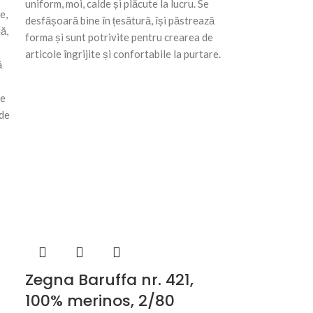
uniform, moi, calde și plăcute la lucru. Se
e,
desfășoară bine în țesătură, își păstrează
ă,
forma și sunt potrivite pentru crearea de
articole îngrijite și confortabile la purtare.
ă
de
 de
Zegna Baruffa nr. 421,
100% merinos, 2/80