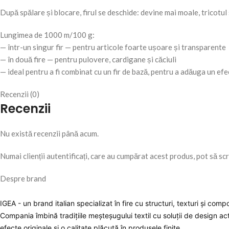
După spălare și blocare, firul se deschide: devine mai moale, tricotul 
Lungimea de 1000 m/100 g:
— într-un singur fir — pentru articole foarte ușoare și transparente
— în două fire — pentru pulovere, cardigane și căciuli
— ideal pentru a fi combinat cu un fir de bază, pentru a adăuga un ef
Recenzii (0)
Recenzii
Nu există recenzii până acum.
Numai clienții autentificați, care au cumpărat acest produs, pot să scr
Despre brand
IGEA - un brand italian specializat în fire cu structuri, texturi și com
Compania îmbină tradițiile meșteșugului textil cu soluții de design act
efecte originale și o calitate plăcută în produsele finite.