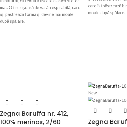
In natural, cu textura uscată clasică și efect
care își păstrează bi
mat. O fire ușoară de vară, respirabilă, care
moale după spălare.
își păstrează forma și devine mai moale
după spălare.
New
Zegna Baruffa nr. 412,
Zegna Baruff
100% merinos, 2/60