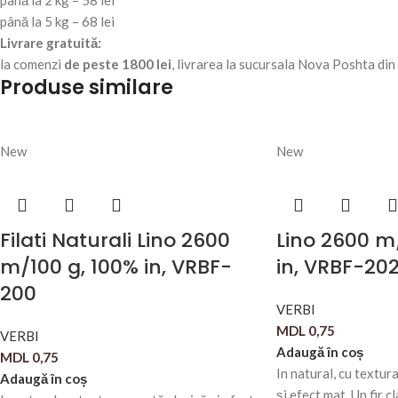
până la 2 kg – 58 lei
până la 5 kg – 68 lei
Livrare gratuită:
la comenzi
de peste 1800 lei
, livrarea la sucursala Nova Poshta di
Produse similare
New
New
Filati Naturali Lino 2600
Lino 2600 m
m/100 g, 100% in, VRBF-
in, VRBF-20
200
VERBI
MDL
0,75
VERBI
Adaugă în coș
MDL
0,75
In natural, cu textur
Adaugă în coș
și efect mat. Un fir cl