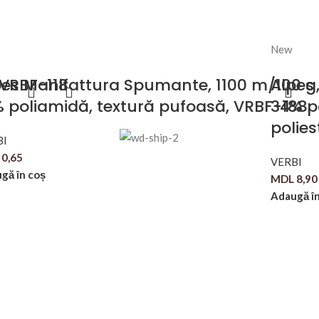
New
 VRBF-118
pes Manifattura Spumante, 1100 m/100 g, 
Alpes
% poliamidă, textură pufoasă, VRBF-188
34% p
polies
BI
0,65
VERBI
gă în coș
MDL
8,90
Adaugă în