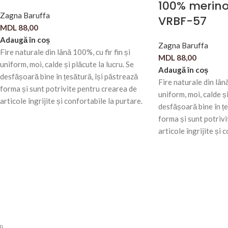
100% merino
Zagna Baruffa
VRBF-57
MDL
88,00
Adaugă în coș
Zagna Baruffa
Fire naturale din lână 100%, cu fir fin și
MDL
88,00
uniform, moi, calde și plăcute la lucru. Se
Adaugă în coș
desfășoară bine în țesătură, își păstrează
Fire naturale din lână
forma și sunt potrivite pentru crearea de
uniform, moi, calde și
articole îngrijite și confortabile la purtare.
desfășoară bine în țe
forma și sunt potriv
articole îngrijite și 