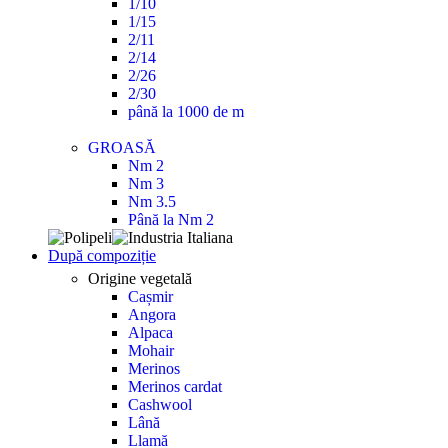
1/10
1/15
2/11
2/14
2/26
2/30
până la 1000 de m
GROASĂ
Nm 2
Nm 3
Nm 3.5
Până la Nm 2
După compoziție
Origine vegetală
Cașmir
Angora
Alpaca
Mohair
Merinos
Merinos cardat
Cashwool
Lână
Llamă