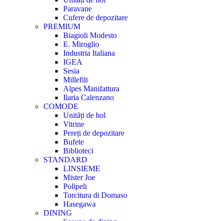
Paravane
Cufere de depozitare
PREMIUM
Biagioli Modesto
E. Miroglio
Industria Italiana
IGEA
Sesia
Millefili
Alpes Manifattura
Ilaria Calenzano
COMODE
Unități de hol
Vitrine
Pereți de depozitare
Bufete
Biblioteci
STANDARD
LINSIEME
Mister Joe
Polipeli
Torcitura di Domaso
Hasegawa
DINING