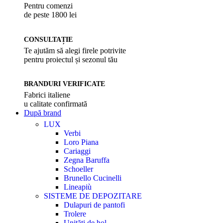
Pentru comenzi
de peste 1800 lei
CONSULTAȚIE
Te ajutăm să alegi firele potrivite
pentru proiectul și sezonul tău
BRANDURI VERIFICATE
Fabrici italiene
u calitate confirmată
După brand
LUX
Verbi
Loro Piana
Cariaggi
Zegna Baruffa
Schoeller
Brunello Cucinelli
Lineapiù
SISTEME DE DEPOZITARE
Dulapuri de pantofi
Trolere
Unități de hol