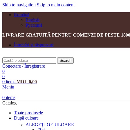
Skip to navigation
Skip to main content
Română
English
Русский
LIVRARE GRATUITĂ PENTRU COMENZI DE PESTE 1800
Întrebări și răspunsuri
Search
Conectare / Înregistrare
0
0
0
items
MDL
0,00
Meniu
0
items
Catalog
Toate produsele
După culoare
ALEGEȚI O CULOARE
Bej