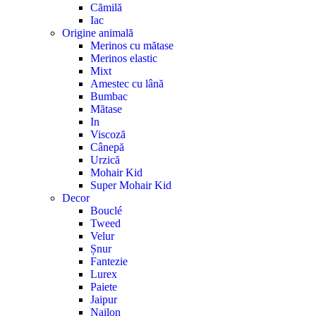
Cămilă
Iac
Origine animală
Merinos cu mătase
Merinos elastic
Mixt
Amestec cu lână
Bumbac
Mătase
In
Viscoză
Cânepă
Urzică
Mohair Kid
Super Mohair Kid
Decor
Bouclé
Tweed
Velur
Șnur
Fantezie
Lurex
Paiete
Jaipur
Nailon