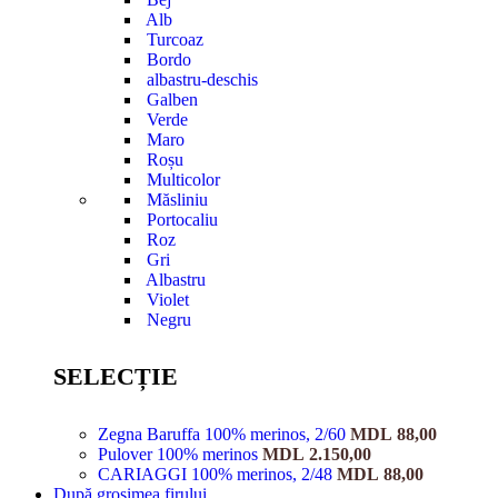
Alb
Turcoaz
Bordo
albastru-deschis
Galben
Verde
Maro
Roșu
Multicolor
Măsliniu
Portocaliu
Roz
Gri
Albastru
Violet
Negru
SELECȚIE
Zegna Baruffa 100% merinos, 2/60
MDL
88,00
Pulover 100% merinos
MDL
2.150,00
CARIAGGI 100% merinos, 2/48
MDL
88,00
După grosimea firului