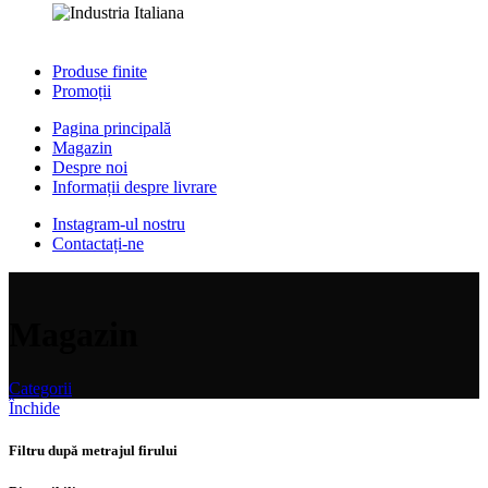
Produse finite
Promoții
Pagina principală
Magazin
Despre noi
Informații despre livrare
Instagram-ul nostru
Contactați-ne
Magazin
Categorii
Închide
Filtru după metrajul firului