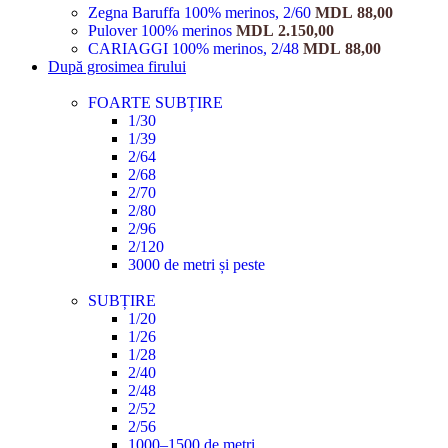
Zegna Baruffa 100% merinos, 2/60
MDL
88,00
Pulover 100% merinos
MDL
2.150,00
CARIAGGI 100% merinos, 2/48
MDL
88,00
După grosimea firului
FOARTE SUBȚIRE
1/30
1/39
2/64
2/68
2/70
2/80
2/96
2/120
3000 de metri și peste
SUBȚIRE
1/20
1/26
1/28
2/40
2/48
2/52
2/56
1000–1500 de metri