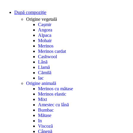
După compoziție
Origine vegetală
Cașmir
Angora
Alpaca
Mohair
Merinos
Merinos cardat
Cashwool
Lână
Llamă
Cămilă
Iac
Origine animală
Merinos cu mătase
Merinos elastic
Mixt
Amestec cu lână
Bumbac
Mătase
In
Viscoză
Cânepă