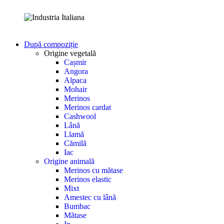
După compoziție
Origine vegetală
Cașmir
Angora
Alpaca
Mohair
Merinos
Merinos cardat
Cashwool
Lână
Llamă
Cămilă
Iac
Origine animală
Merinos cu mătase
Merinos elastic
Mixt
Amestec cu lână
Bumbac
Mătase