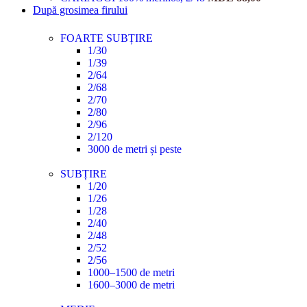
După grosimea firului
FOARTE SUBȚIRE
1/30
1/39
2/64
2/68
2/70
2/80
2/96
2/120
3000 de metri și peste
SUBȚIRE
1/20
1/26
1/28
2/40
2/48
2/52
2/56
1000–1500 de metri
1600–3000 de metri