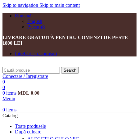
Skip to navigation
Skip to main content
Română
English
Русский
LIVRARE GRATUITĂ PENTRU COMENZI DE PESTE
1800 LEI
Întrebări și răspunsuri
Search
Conectare / Înregistrare
0
0
0
items
MDL
0,00
Meniu
0
items
Catalog
Toate produsele
După culoare
ALEGEȚI O CULOARE