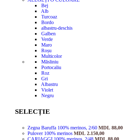
Bej
Alb
Turcoaz
Bordo
albastru-deschis
Galben
Verde
Maro
Roșu
Multicolor
Măsliniu
Portocaliu
Roz
Gri
Albastru
Violet
Negru
SELECȚIE
Zegna Baruffa 100% merinos, 2/60
MDL
88,00
Pulover 100% merinos
MDL
2.150,00
CARIAGGI 100% merinos, 2/48
MDL
88,00