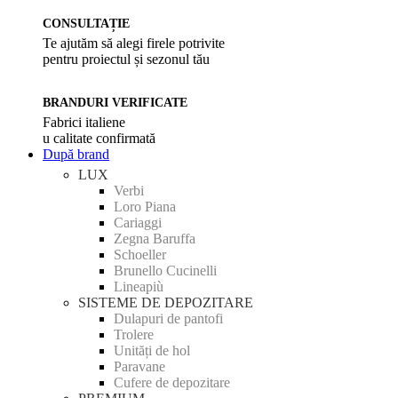
CONSULTAȚIE
Te ajutăm să alegi firele potrivite
pentru proiectul și sezonul tău
BRANDURI VERIFICATE
Fabrici italiene
u calitate confirmată
După brand
LUX
Verbi
Loro Piana
Cariaggi
Zegna Baruffa
Schoeller
Brunello Cucinelli
Lineapiù
SISTEME DE DEPOZITARE
Dulapuri de pantofi
Trolere
Unități de hol
Paravane
Cufere de depozitare