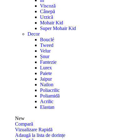
In
Viscoză
Cânepă
Urzică
Mohair Kid
Super Mohair Kid
Decor
Bouclé
Tweed
Velur
Șnur
Fantezie
Lurex
Paiete
Jaipur
Nailon
Poliacrilic
Poliamidă
Acrilic
Elastan
New
Compară
Vizualizare Rapidă
Adaugă la lista de dorințe