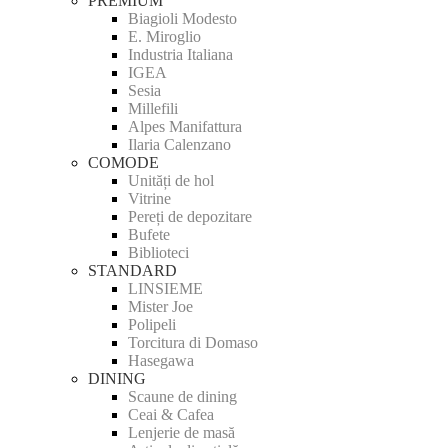
PREMIUM
Biagioli Modesto
E. Miroglio
Industria Italiana
IGEA
Sesia
Millefili
Alpes Manifattura
Ilaria Calenzano
COMODE
Unități de hol
Vitrine
Pereți de depozitare
Bufete
Biblioteci
STANDARD
LINSIEME
Mister Joe
Polipeli
Torcitura di Domaso
Hasegawa
DINING
Scaune de dining
Ceai & Cafea
Lenjerie de masă