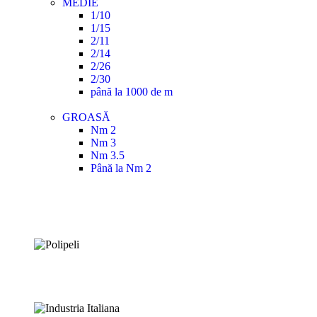
MEDIE
1/10
1/15
2/11
2/14
2/26
2/30
până la 1000 de m
GROASĂ
Nm 2
Nm 3
Nm 3.5
Până la Nm 2