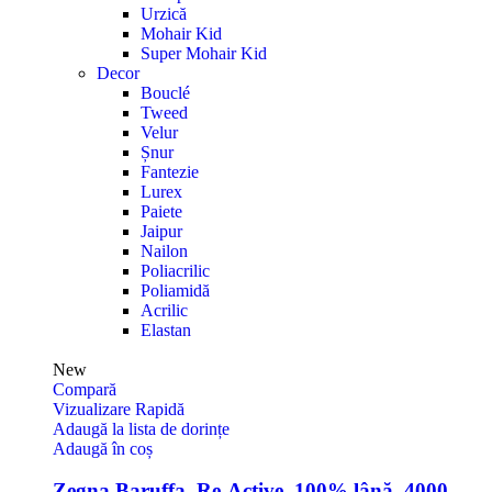
Urzică
Mohair Kid
Super Mohair Kid
Decor
Bouclé
Tweed
Velur
Șnur
Fantezie
Lurex
Paiete
Jaipur
Nailon
Poliacrilic
Poliamidă
Acrilic
Elastan
New
Compară
Vizualizare Rapidă
Adaugă la lista de dorințe
Adaugă în coș
Zegna Baruffa, Re-Active, 100% lână, 4000