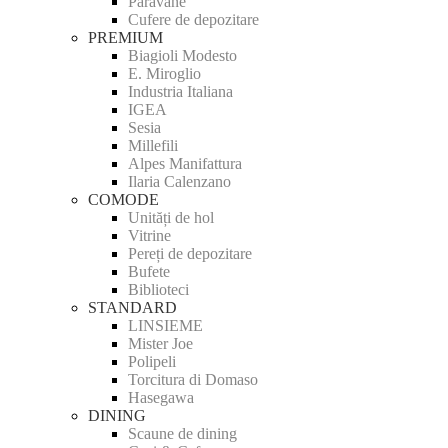
Paravane
Cufere de depozitare
PREMIUM
Biagioli Modesto
E. Miroglio
Industria Italiana
IGEA
Sesia
Millefili
Alpes Manifattura
Ilaria Calenzano
COMODE
Unități de hol
Vitrine
Pereți de depozitare
Bufete
Biblioteci
STANDARD
LINSIEME
Mister Joe
Polipeli
Torcitura di Domaso
Hasegawa
DINING
Scaune de dining