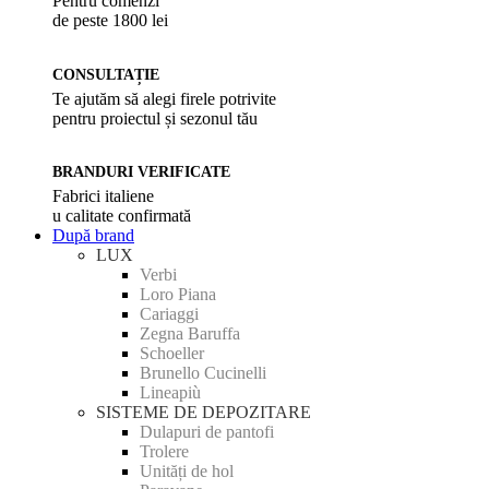
Pentru comenzi
de peste 1800 lei
CONSULTAȚIE
Te ajutăm să alegi firele potrivite
pentru proiectul și sezonul tău
BRANDURI VERIFICATE
Fabrici italiene
u calitate confirmată
După brand
LUX
Verbi
Loro Piana
Cariaggi
Zegna Baruffa
Schoeller
Brunello Cucinelli
Lineapiù
SISTEME DE DEPOZITARE
Dulapuri de pantofi
Trolere
Unități de hol