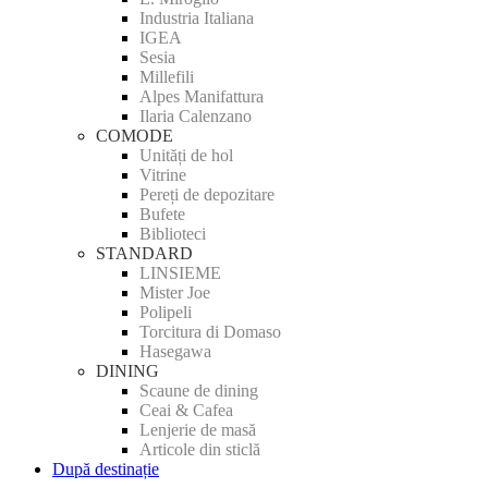
Industria Italiana
IGEA
Sesia
Millefili
Alpes Manifattura
Ilaria Calenzano
COMODE
Unități de hol
Vitrine
Pereți de depozitare
Bufete
Biblioteci
STANDARD
LINSIEME
Mister Joe
Polipeli
Torcitura di Domaso
Hasegawa
DINING
Scaune de dining
Ceai & Cafea
Lenjerie de masă
Articole din sticlă
După destinație