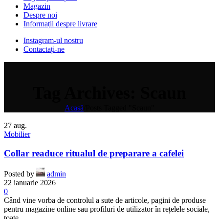
Magazin
Despre noi
Informații despre livrare
Instagram-ul nostru
Contactați-ne
Tag Archives: Scaun
Acasă
/
Posts Tagged "Scaun"
27
aug.
Mobilier
Collar readuce ritualul de preparare a cafelei
Posted by
admin
22 ianuarie 2026
0
Când vine vorba de controlul a sute de articole, pagini de produse
pentru magazine online sau profiluri de utilizator în rețelele sociale,
toate