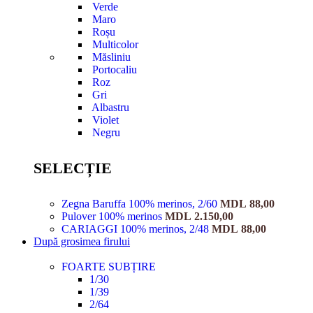
Verde
Maro
Roșu
Multicolor
Măsliniu
Portocaliu
Roz
Gri
Albastru
Violet
Negru
SELECȚIE
Zegna Baruffa 100% merinos, 2/60
MDL
88,00
Pulover 100% merinos
MDL
2.150,00
CARIAGGI 100% merinos, 2/48
MDL
88,00
După grosimea firului
FOARTE SUBȚIRE
1/30
1/39
2/64