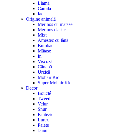
Llamă
Cămilă
Iac
Origine animală
Merinos cu mătase
Merinos elastic
Mixt
Amestec cu lână
Bumbac
Mătase
In
Viscoză
Cânepă
Urzică
Mohair Kid
Super Mohair Kid
Decor
Bouclé
Tweed
Velur
Șnur
Fantezie
Lurex
Paiete
Jaipur