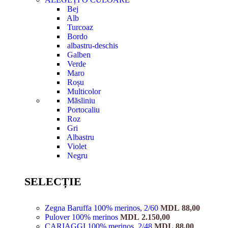
Bej
Alb
Turcoaz
Bordo
albastru-deschis
Galben
Verde
Maro
Roșu
Multicolor
Măsliniu
Portocaliu
Roz
Gri
Albastru
Violet
Negru
SELECȚIE
Zegna Baruffa 100% merinos, 2/60
MDL
88,00
Pulover 100% merinos
MDL
2.150,00
CARIAGGI 100% merinos, 2/48
MDL
88,00