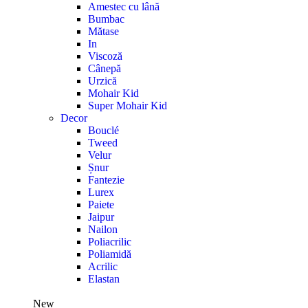
Amestec cu lână
Bumbac
Mătase
In
Viscoză
Cânepă
Urzică
Mohair Kid
Super Mohair Kid
Decor
Bouclé
Tweed
Velur
Șnur
Fantezie
Lurex
Paiete
Jaipur
Nailon
Poliacrilic
Poliamidă
Acrilic
Elastan
New