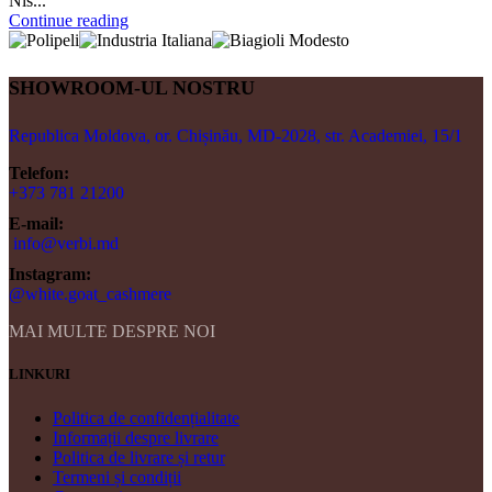
Nis...
Continue reading
SHOWROOM-UL NOSTRU
Republica Moldova, or. Chișinău, MD-2028, str. Academiei, 15/1
Telefon:
+373 781 21200
E-mail:
info@verbi.md
Instagram:
@white.goat_cashmere
MAI MULTE DESPRE NOI
LINKURI
Politica de confidențialitate
Informații despre livrare
Politica de livrare și retur
Termeni și condiții