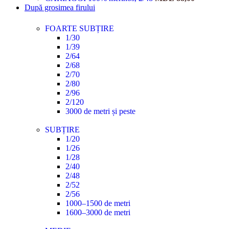
După grosimea firului
FOARTE SUBȚIRE
1/30
1/39
2/64
2/68
2/70
2/80
2/96
2/120
3000 de metri și peste
SUBȚIRE
1/20
1/26
1/28
2/40
2/48
2/52
2/56
1000–1500 de metri
1600–3000 de metri