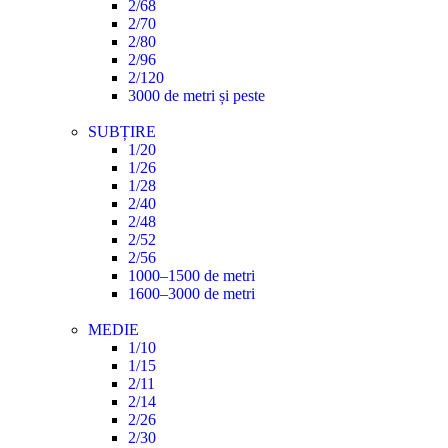
2/68
2/70
2/80
2/96
2/120
3000 de metri și peste
SUBȚIRE
1/20
1/26
1/28
2/40
2/48
2/52
2/56
1000–1500 de metri
1600–3000 de metri
MEDIE
1/10
1/15
2/11
2/14
2/26
2/30