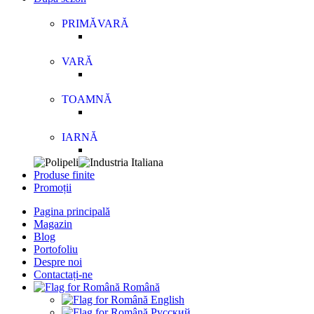
PRIMĂVARĂ
VARĂ
TOAMNĂ
IARNĂ
Produse finite
Promoții
Pagina principală
Magazin
Blog
Portofoliu
Despre noi
Contactați-ne
Română
English
Русский