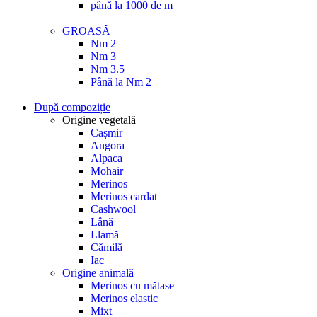
până la 1000 de m
GROASĂ
Nm 2
Nm 3
Nm 3.5
Până la Nm 2
După compoziție
Origine vegetală
Cașmir
Angora
Alpaca
Mohair
Merinos
Merinos cardat
Cashwool
Lână
Llamă
Cămilă
Iac
Origine animală
Merinos cu mătase
Merinos elastic
Mixt