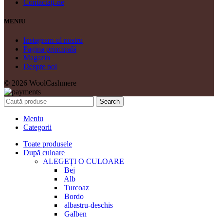
Contactați-ne
MENIU
Instagram-ul nostru
Pagina principală
Magazin
Despre noi
© 2026 WoolCashmere
Search
Meniu
Categorii
Toate produsele
După culoare
ALEGEȚI O CULOARE
Bej
Alb
Turcoaz
Bordo
albastru-deschis
Galben