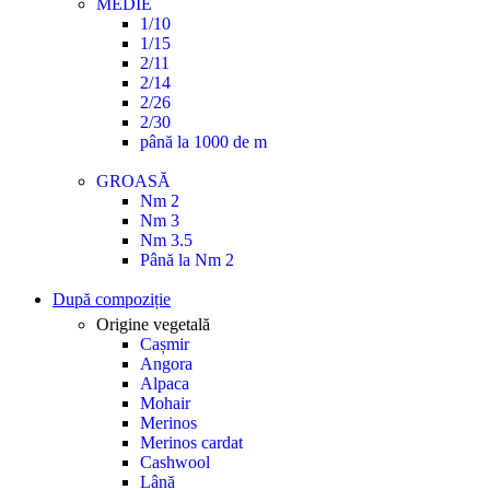
MEDIE
1/10
1/15
2/11
2/14
2/26
2/30
până la 1000 de m
GROASĂ
Nm 2
Nm 3
Nm 3.5
Până la Nm 2
După compoziție
Origine vegetală
Cașmir
Angora
Alpaca
Mohair
Merinos
Merinos cardat
Cashwool
Lână