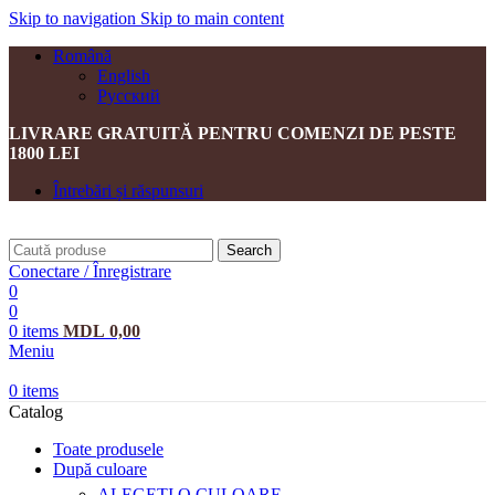
Skip to navigation
Skip to main content
Română
English
Русский
LIVRARE GRATUITĂ PENTRU COMENZI DE PESTE
1800 LEI
Întrebări și răspunsuri
Search
Conectare / Înregistrare
0
0
0
items
MDL
0,00
Meniu
0
items
Catalog
Toate produsele
După culoare
ALEGEȚI O CULOARE