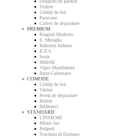
Dulapuri de pantofi
Trolere
Unități de hol
Paravane
Cufere de depozitare
PREMIUM
Biagioli Modesto
E. Miroglio
Industria Italiana
IGEA
Sesia
Millefili
Alpes Manifattura
Ilaria Calenzano
COMODE
Unități de hol
Vitrine
Pereți de depozitare
Bufete
Biblioteci
STANDARD
LINSIEME
Mister Joe
Polipeli
Torcitura di Domaso