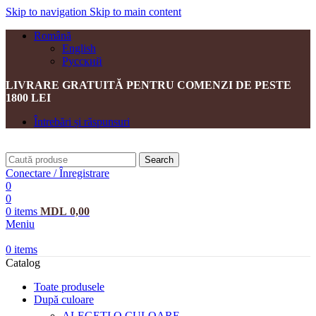
Skip to navigation
Skip to main content
Română
English
Русский
LIVRARE GRATUITĂ PENTRU COMENZI DE PESTE
1800 LEI
Întrebări și răspunsuri
Search
Conectare / Înregistrare
0
0
0
items
MDL
0,00
Meniu
0
items
Catalog
Toate produsele
După culoare
ALEGEȚI O CULOARE