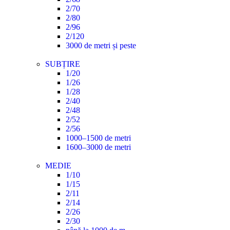
2/70
2/80
2/96
2/120
3000 de metri și peste
SUBȚIRE
1/20
1/26
1/28
2/40
2/48
2/52
2/56
1000–1500 de metri
1600–3000 de metri
MEDIE
1/10
1/15
2/11
2/14
2/26
2/30