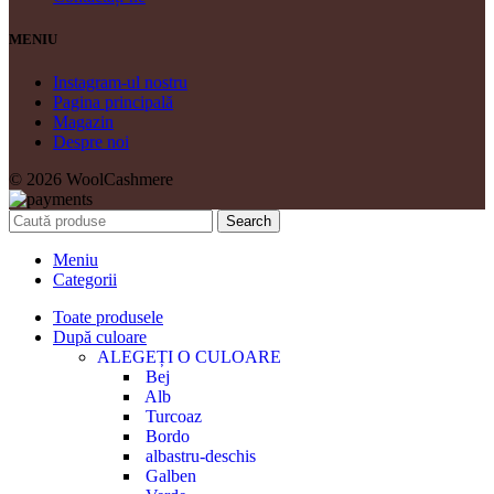
MENIU
Instagram-ul nostru
Pagina principală
Magazin
Despre noi
© 2026 WoolCashmere
Search
Meniu
Categorii
Toate produsele
După culoare
ALEGEȚI O CULOARE
Bej
Alb
Turcoaz
Bordo
albastru-deschis
Galben