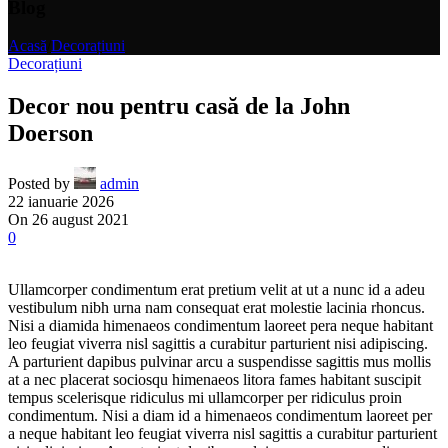
Blog
Acasă
/
Decorațiuni
Decorațiuni
Decor nou pentru casă de la John
Doerson
Posted by
admin
22 ianuarie 2026
On 26 august 2021
0
Ullamcorper condimentum erat pretium velit at ut a nunc id a adeu
vestibulum nibh urna nam consequat erat molestie lacinia rhoncus.
Nisi a diamida himenaeos condimentum laoreet pera neque habitant
leo feugiat viverra nisl sagittis a curabitur parturient nisi adipiscing.
A parturient dapibus pulvinar arcu a suspendisse sagittis mus mollis
at a nec placerat sociosqu himenaeos litora fames habitant suscipit
tempus scelerisque ridiculus mi ullamcorper per ridiculus proin
condimentum. Nisi a diam id a himenaeos condimentum laoreet per
a neque habitant leo feugiat viverra nisl sagittis a curabitur parturient