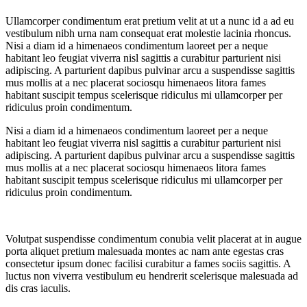
Ullamcorper condimentum erat pretium velit at ut a nunc id a ad eu
vestibulum nibh urna nam consequat erat molestie lacinia rhoncus.
Nisi a diam id a himenaeos condimentum laoreet per a neque
habitant leo feugiat viverra nisl sagittis a curabitur parturient nisi
adipiscing. A parturient dapibus pulvinar arcu a suspendisse sagittis
mus mollis at a nec placerat sociosqu himenaeos litora fames
habitant suscipit tempus scelerisque ridiculus mi ullamcorper per
ridiculus proin condimentum.
Nisi a diam id a himenaeos condimentum laoreet per a neque
habitant leo feugiat viverra nisl sagittis a curabitur parturient nisi
adipiscing. A parturient dapibus pulvinar arcu a suspendisse sagittis
mus mollis at a nec placerat sociosqu himenaeos litora fames
habitant suscipit tempus scelerisque ridiculus mi ullamcorper per
ridiculus proin condimentum.
Volutpat suspendisse condimentum conubia velit placerat at in augue
porta aliquet pretium malesuada montes ac nam ante egestas cras
consectetur ipsum donec facilisi curabitur a fames sociis sagittis. A
luctus non viverra vestibulum eu hendrerit scelerisque malesuada ad
dis cras iaculis.