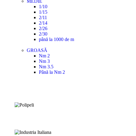
MEDIE
1/10
1/15
2/11
2/14
2/26
2/30
până la 1000 de m
GROASĂ
Nm 2
Nm 3
Nm 3.5
Până la Nm 2