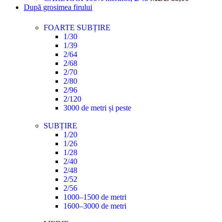
După grosimea firului
FOARTE SUBȚIRE
1/30
1/39
2/64
2/68
2/70
2/80
2/96
2/120
3000 de metri și peste
SUBȚIRE
1/20
1/26
1/28
2/40
2/48
2/52
2/56
1000–1500 de metri
1600–3000 de metri