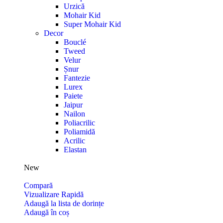
Urzică
Mohair Kid
Super Mohair Kid
Decor
Bouclé
Tweed
Velur
Șnur
Fantezie
Lurex
Paiete
Jaipur
Nailon
Poliacrilic
Poliamidă
Acrilic
Elastan
New
Compară
Vizualizare Rapidă
Adaugă la lista de dorințe
Adaugă în coș