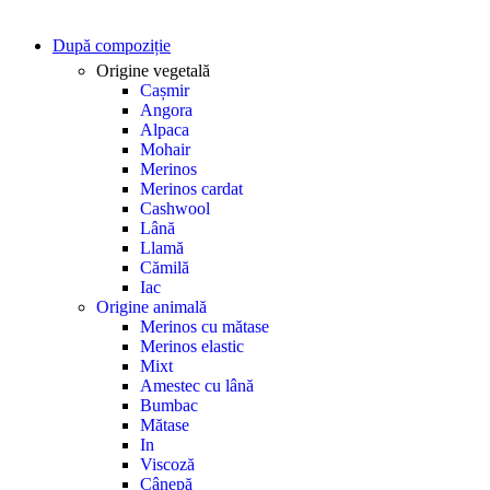
După compoziție
Origine vegetală
Cașmir
Angora
Alpaca
Mohair
Merinos
Merinos cardat
Cashwool
Lână
Llamă
Cămilă
Iac
Origine animală
Merinos cu mătase
Merinos elastic
Mixt
Amestec cu lână
Bumbac
Mătase
In
Viscoză
Cânepă