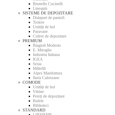
Brunello Cucinelli
Lineapiù
SISTEME DE DEPOZITARE
Dulapuri de pantofi
Trolere
Unități de hol
Paravane
Cufere de depozitare
PREMIUM
Biagioli Modesto
E. Miroglio
Industria Italiana
IGEA
Sesia
Millefili
Alpes Manifattura
Ilaria Calenzano
COMODE
Unități de hol
Vitrine
Pereți de depozitare
Bufete
Biblioteci
STANDARD
LINSIEME