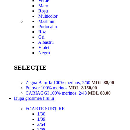
Verde
Maro
Roșu
Multicolor
Măsliniu
Portocaliu
Roz
Gri
Albastru
Violet
Negru
SELECȚIE
Zegna Baruffa 100% merinos, 2/60
MDL
88,00
Pulover 100% merinos
MDL
2.150,00
CARIAGGI 100% merinos, 2/48
MDL
88,00
După grosimea firului
FOARTE SUBȚIRE
1/30
1/39
2/64
2/68