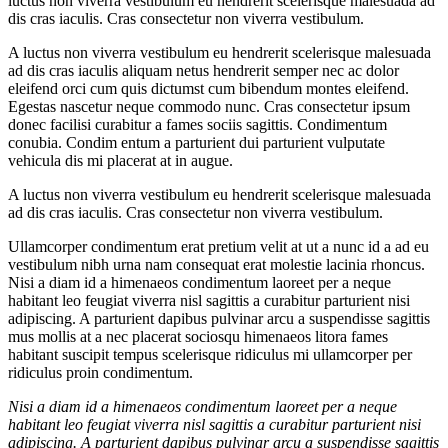
luctus non viverra vestibulum eu hendrerit scelerisque malesuada ad
dis cras iaculis. Cras consectetur non viverra vestibulum.
A luctus non viverra vestibulum eu hendrerit scelerisque malesuada
ad dis cras iaculis aliquam netus hendrerit semper nec ac dolor
eleifend orci cum quis dictumst cum bibendum montes eleifend.
Egestas nascetur neque commodo nunc. Cras consectetur ipsum
donec facilisi curabitur a fames sociis sagittis. Condimentum
conubia. Condim entum a parturient dui parturient vulputate
vehicula dis mi placerat at in augue.
A luctus non viverra vestibulum eu hendrerit scelerisque malesuada
ad dis cras iaculis. Cras consectetur non viverra vestibulum.
Ullamcorper condimentum erat pretium velit at ut a nunc id a ad eu
vestibulum nibh urna nam consequat erat molestie lacinia rhoncus.
Nisi a diam id a himenaeos condimentum laoreet per a neque
habitant leo feugiat viverra nisl sagittis a curabitur parturient nisi
adipiscing. A parturient dapibus pulvinar arcu a suspendisse sagittis
mus mollis at a nec placerat sociosqu himenaeos litora fames
habitant suscipit tempus scelerisque ridiculus mi ullamcorper per
ridiculus proin condimentum.
Nisi a diam id a himenaeos condimentum laoreet per a neque
habitant leo feugiat viverra nisl sagittis a curabitur parturient nisi
adipiscing. A parturient dapibus pulvinar arcu a suspendisse sagittis