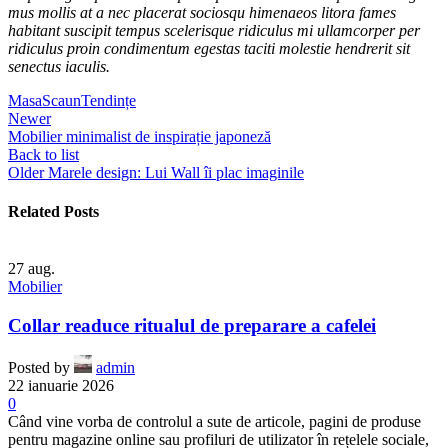
mus mollis at a nec placerat sociosqu himenaeos litora fames
habitant suscipit tempus scelerisque ridiculus mi ullamcorper per
ridiculus proin condimentum egestas taciti molestie hendrerit sit
senectus iaculis.
Masa
Scaun
Tendințe
Newer
Mobilier minimalist de inspirație japoneză
Back to list
Older
Marele design: Lui Wall îi plac imaginile
Related Posts
27
aug.
Mobilier
Collar readuce ritualul de preparare a cafelei
Posted by
admin
22 ianuarie 2026
0
Când vine vorba de controlul a sute de articole, pagini de produse
pentru magazine online sau profiluri de utilizator în rețelele sociale,