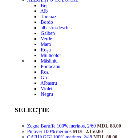
Bej
Alb
Turcoaz
Bordo
albastru-deschis
Galben
Verde
Maro
Roșu
Multicolor
Măsliniu
Portocaliu
Roz
Gri
Albastru
Violet
Negru
SELECȚIE
Zegna Baruffa 100% merinos, 2/60
MDL
88,00
Pulover 100% merinos
MDL
2.150,00
CARIAGGI 100% merinos, 2/48
MDL
88,00