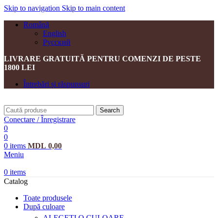
Skip to navigation
Skip to main content
Română
English
Русский
LIVRARE GRATUITĂ PENTRU COMENZI DE PESTE
1800 LEI
Întrebări și răspunsuri
Search
Conectare / Înregistrare
0
0
0
items
MDL
0,00
Meniu
0
items
Catalog
Toate produsele
După culoare
ALEGEȚI O CULOARE