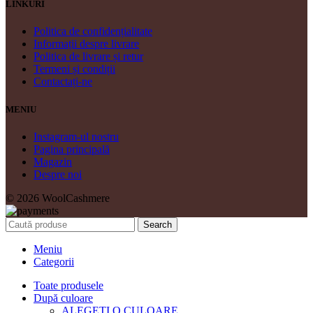
LINKURI
Politica de confidențialitate
Informații despre livrare
Politica de livrare și retur
Termeni și condiții
Contactați-ne
MENIU
Instagram-ul nostru
Pagina principală
Magazin
Despre noi
© 2026 WoolCashmere
Search
Meniu
Categorii
Toate produsele
După culoare
ALEGEȚI O CULOARE