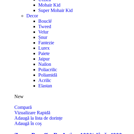
Mohair Kid
Super Mohair Kid
Decor
Bouclé
Tweed
Velur
Șnur
Fantezie
Lurex
Paiete
Jaipur
Nailon
Poliacrilic
Poliamidă
Acrilic
Elastan
New
Compară
Vizualizare Rapidă
Adaugă la lista de dorințe
Adaugă în coș