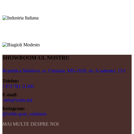
SHOWROOM-UL NOSTRU
Republica Moldova, or. Chișinău, MD-2028, str. Academiei, 15/1
Telefon:
+373 781 21200
E-mail:
info@verbi.md
Instagram:
@white.goat_cashmere
MAI MULTE DESPRE NOI