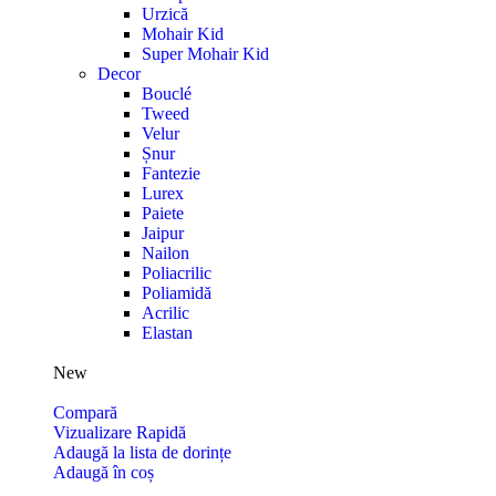
Urzică
Mohair Kid
Super Mohair Kid
Decor
Bouclé
Tweed
Velur
Șnur
Fantezie
Lurex
Paiete
Jaipur
Nailon
Poliacrilic
Poliamidă
Acrilic
Elastan
New
Compară
Vizualizare Rapidă
Adaugă la lista de dorințe
Adaugă în coș