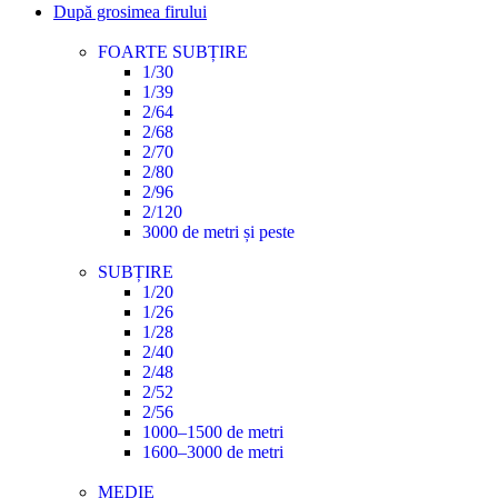
După grosimea firului
FOARTE SUBȚIRE
1/30
1/39
2/64
2/68
2/70
2/80
2/96
2/120
3000 de metri și peste
SUBȚIRE
1/20
1/26
1/28
2/40
2/48
2/52
2/56
1000–1500 de metri
1600–3000 de metri
MEDIE