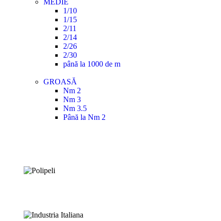
MEDIE
1/10
1/15
2/11
2/14
2/26
2/30
până la 1000 de m
GROASĂ
Nm 2
Nm 3
Nm 3.5
Până la Nm 2