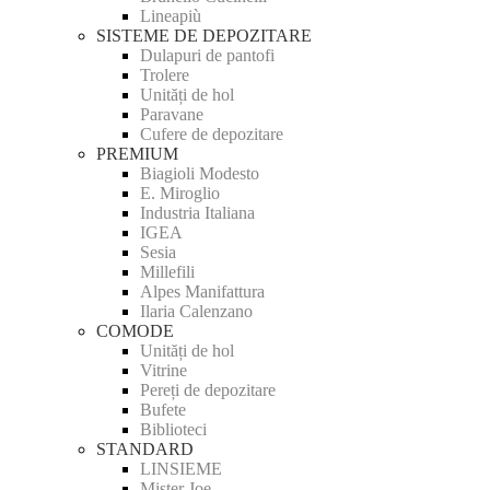
Lineapiù
SISTEME DE DEPOZITARE
Dulapuri de pantofi
Trolere
Unități de hol
Paravane
Cufere de depozitare
PREMIUM
Biagioli Modesto
E. Miroglio
Industria Italiana
IGEA
Sesia
Millefili
Alpes Manifattura
Ilaria Calenzano
COMODE
Unități de hol
Vitrine
Pereți de depozitare
Bufete
Biblioteci
STANDARD
LINSIEME
Mister Joe