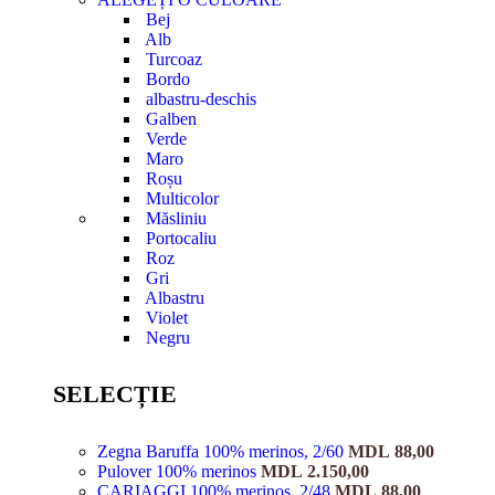
Bej
Alb
Turcoaz
Bordo
albastru-deschis
Galben
Verde
Maro
Roșu
Multicolor
Măsliniu
Portocaliu
Roz
Gri
Albastru
Violet
Negru
SELECȚIE
Zegna Baruffa 100% merinos, 2/60
MDL
88,00
Pulover 100% merinos
MDL
2.150,00
CARIAGGI 100% merinos, 2/48
MDL
88,00