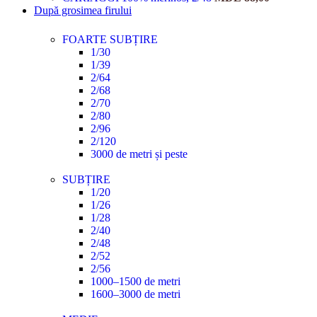
După grosimea firului
FOARTE SUBȚIRE
1/30
1/39
2/64
2/68
2/70
2/80
2/96
2/120
3000 de metri și peste
SUBȚIRE
1/20
1/26
1/28
2/40
2/48
2/52
2/56
1000–1500 de metri
1600–3000 de metri