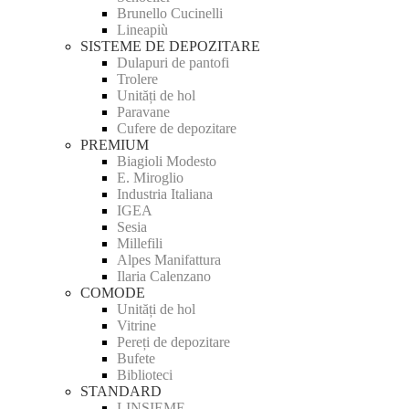
Brunello Cucinelli
Lineapiù
SISTEME DE DEPOZITARE
Dulapuri de pantofi
Trolere
Unități de hol
Paravane
Cufere de depozitare
PREMIUM
Biagioli Modesto
E. Miroglio
Industria Italiana
IGEA
Sesia
Millefili
Alpes Manifattura
Ilaria Calenzano
COMODE
Unități de hol
Vitrine
Pereți de depozitare
Bufete
Biblioteci
STANDARD
LINSIEME