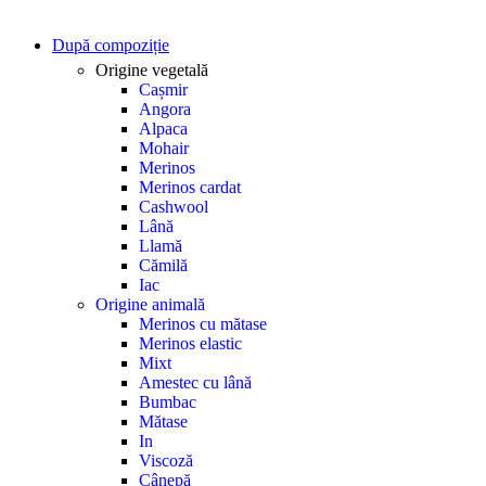
După compoziție
Origine vegetală
Cașmir
Angora
Alpaca
Mohair
Merinos
Merinos cardat
Cashwool
Lână
Llamă
Cămilă
Iac
Origine animală
Merinos cu mătase
Merinos elastic
Mixt
Amestec cu lână
Bumbac
Mătase
In
Viscoză
Cânepă