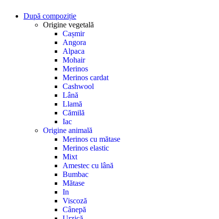
După compoziție
Origine vegetală
Cașmir
Angora
Alpaca
Mohair
Merinos
Merinos cardat
Cashwool
Lână
Llamă
Cămilă
Iac
Origine animală
Merinos cu mătase
Merinos elastic
Mixt
Amestec cu lână
Bumbac
Mătase
In
Viscoză
Cânepă
Urzică