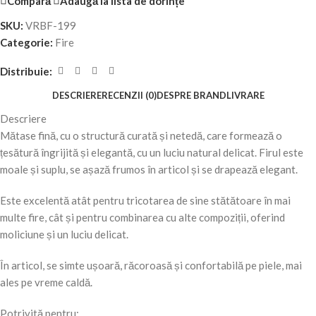
Compară
Adaugă la lista de dorințe
SKU:
VRBF-199
Categorie:
Fire
Distribuie:
DESCRIERE
RECENZII (0)
DESPRE BRAND
LIVRARE
Descriere
Mătase fină, cu o structură curată și netedă, care formează o
țesătură îngrijită și elegantă, cu un luciu natural delicat. Firul este
moale și suplu, se așază frumos în articol și se drapează elegant.
Este excelentă atât pentru tricotarea de sine stătătoare în mai
multe fire, cât și pentru combinarea cu alte compoziții, oferind
moliciune și un luciu delicat.
În articol, se simte ușoară, răcoroasă și confortabilă pe piele, mai
ales pe vreme caldă.
Potrivită pentru: