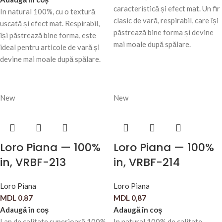
caracteristică și efect mat. Un fir
In natural 100%, cu o textură
clasic de vară, respirabil, care își
uscată și efect mat. Respirabil,
păstrează bine forma și devine
își păstrează bine forma, este
mai moale după spălare.
ideal pentru articole de vară și
devine mai moale după spălare.
New
New
Loro Piana — 100%
Loro Piana — 100%
in, VRBF-213
in, VRBF-214
Loro Piana
Loro Piana
MDL
0,87
MDL
0,87
Adaugă în coș
Adaugă în coș
Lan de calitate superioară 100%
In natural 100% de calitate