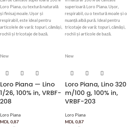
Loro Piana, cu textură naturală
superioară Loro Piana. Ușor,
și finisaj moale. Ușor și
respirabil, cu o textură moale și o
respirabil, este ideal pentru
nuanță albă pură. Ideal pentru
articolele de vară: topuri, cămăși,
tricotaje de vară: topuri, cămăși,
rochii și tricotaje de bază.
rochii și articole de bază.
New
New
Loro Piana — Lino
Loro Piana, Lino 320
1/26, 100% in, VRBF-
m/100 g, 100% in,
208
VRBF-203
Loro Piana
Loro Piana
MDL
0,87
MDL
0,87