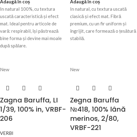
Adaugă în coș
Adaugă în coș
In natural 100%, cu textura
In natural, cu textura uscată
uscată caracteristică și efect
clasică și efect mat. Fibră
mat. Ideal pentru articole de
premium, cu un fir uniform și
vară: respirabil, își păstrează
îngrijit, care formează o țesătură
bine forma și devine mai moale
stabilă.
după spălare.
New
New
Zagna Baruffa, LI
Zegna Baruffa
1/39, 100% in, VRBF-
№418, 100% lână
206
merinos, 2/80,
VRBF-221
VERBI