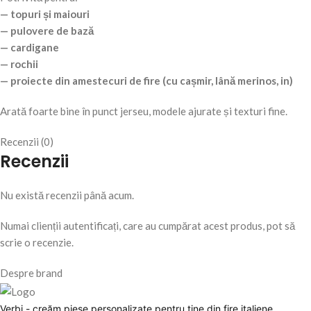
— topuri și maiouri
— pulovere de bază
— cardigane
— rochii
— proiecte din amestecuri de fire (cu cașmir, lână merinos, in)
Arată foarte bine în punct jerseu, modele ajurate și texturi fine.
Recenzii (0)
Recenzii
Nu există recenzii până acum.
Numai clienții autentificați, care au cumpărat acest produs, pot să
scrie o recenzie.
Despre brand
Verbi - creăm piese personalizate pentru tine din fire italiene