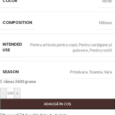
COLOR
Verde
COMPOSITION
Mătase
INTENDED
Pentru articole pentru copii
,
Pentru cardigane și
USE
pulovere
,
Pentru rochii
SEASON
Primăvara
,
Toamna
,
Vara
rămas 2600 grame
-
+
ADAUGĂ ÎN COȘ