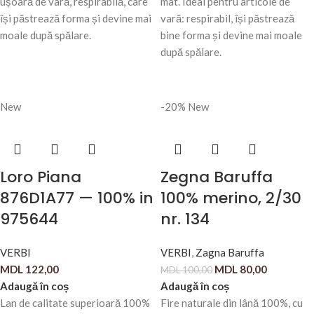
ușoară de vară, respirabilă, care
mat. Ideal pentru articole de
își păstrează forma și devine mai
vară: respirabil, își păstrează
moale după spălare.
bine forma și devine mai moale
după spălare.
New
-20%
New
Loro Piana
Zegna Baruffa
876D1A77 — 100% in
100% merino, 2/30
975644
nr. 134
VERBI
VERBI
,
Zagna Baruffa
MDL
122,00
MDL
80,00
MDL
100,00
Adaugă în coș
Adaugă în coș
Lan de calitate superioară 100%
Fire naturale din lână 100%, cu