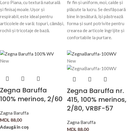
Loro Piana, cu textură naturală
fir fin și uniform, moi, calde și
și finisaj moale. Ușor și
plăcute la lucru. Se desfășoară
respirabil, este ideal pentru
bine în țesătură, își păstrează
articolele de vară: topuri, cămăși,
forma și sunt potrivite pentru
rochii și tricotaje de bază.
crearea de articole îngrijite și
confortabile la purtare.
New
New
Zegna Baruffa
Zegna Baruffa nr.
100% merinos, 2/60
415, 100% merinos,
2/80, VRBF-57
Zagna Baruffa
MDL
88,00
Zagna Baruffa
Adaugă în coș
MDL
88,00