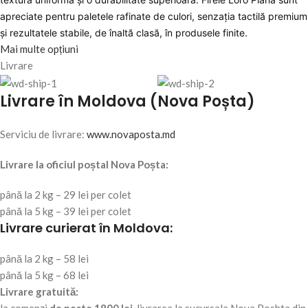
apreciate pentru paletele rafinate de culori, senzația tactilă premium
și rezultatele stabile, de înaltă clasă, în produsele finite.
Mai multe opțiuni
Livrare
Livrare în Moldova (Nova Poșta)
Serviciu de livrare:
www.novaposta.md
Livrare la oficiul poștal Nova Poșta:
până la 2 kg – 29 lei per colet
până la 5 kg – 39 lei per colet
Livrare curierat în Moldova:
până la 2 kg – 58 lei
până la 5 kg – 68 lei
Livrare gratuită:
la comenzi
de peste 1800 lei
, livrarea la sucursala Nova Poshta din