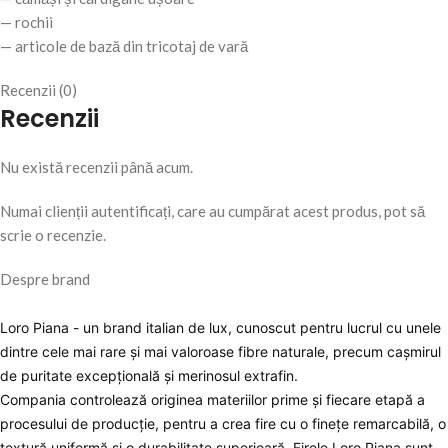
— rochii
— articole de bază din tricotaj de vară
Recenzii (0)
Recenzii
Nu există recenzii până acum.
Numai clienții autentificați, care au cumpărat acest produs, pot să
scrie o recenzie.
Despre brand
Loro Piana - un brand italian de lux, cunoscut pentru lucrul cu unele
dintre cele mai rare și mai valoroase fibre naturale, precum cașmirul
de puritate excepțională și merinosul extrafin.
Compania controlează originea materiilor prime și fiecare etapă a
procesului de producție, pentru a crea fire cu o finețe remarcabilă, o
textură uniformă și o durabilitate superioară. Firele Loro Piana sunt