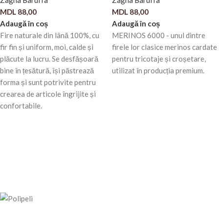
Zagna Baruffa
Zagna Baruffa
MDL
88,00
MDL
88,00
Adaugă în coș
Adaugă în coș
Fire naturale din lână 100%, cu
MERINOS 6000 - unul dintre
fir fin și uniform, moi, calde și
firele lor clasice merinos cardate
plăcute la lucru. Se desfășoară
pentru tricotaje și croșetare,
bine în țesătură, își păstrează
utilizat în producția premium.
forma și sunt potrivite pentru
crearea de articole îngrijite și
confortabile.