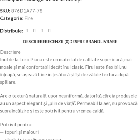
SKU:
876D1A77-78
Categorie:
Fire
Distribuie:
DESCRIERE
RECENZII (0)
DESPRE BRAND
LIVRARE
Descriere
Inul de la Loro Piana este un material de calitate superioară, mai
moale și mai confortabil decât inul clasic. Firul este flexibil, nu
înțeapă, se așează bine în țesătură și își dezvăluie textura după
spălare.
Are o textură naturală, ușor neuniformă, datorită căreia produsele
au un aspect elegant și „plin de viață”. Permeabil la aer, nu provoacă
supraîncălzire și este potrivit pentru vremea caldă.
Potrivit pentru:
— topuri și maiouri
— cămăși și cardigane ușoare