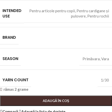
INTENDED
Pentru articole pentru copii
,
Pentru cardigane și
USE
pulovere
,
Pentru rochii
BRAND
SEASON
Primăvara
,
Vara
YARN COUNT
1/30
rămas 2 grame
ADAUGĂ ÎN COȘ
Compară
Adaugă la lista de dorințe