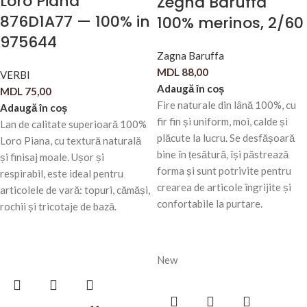
Loro Piana
Zegna Baruffa
876D1A77 — 100% in
100% merinos, 2/60
975644
Zagna Baruffa
MDL
88,00
VERBI
Adaugă în coș
MDL
75,00
Fire naturale din lână 100%, cu
Adaugă în coș
fir fin și uniform, moi, calde și
Lan de calitate superioară 100%
plăcute la lucru. Se desfășoară
Loro Piana, cu textură naturală
bine în țesătură, își păstrează
și finisaj moale. Ușor și
forma și sunt potrivite pentru
respirabil, este ideal pentru
crearea de articole îngrijite și
articolele de vară: topuri, cămăși,
confortabile la purtare.
rochii și tricotaje de bază.
New