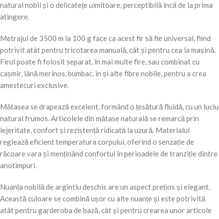
natural nobil și o delicatețe uimitoare, perceptibilă încă de la prima
atingere.
Metrajul de 3500 m la 100 g face ca acest fir să fie universal, fiind
potrivit atât pentru tricotarea manuală, cât și pentru cea la mașină.
Firul poate fi folosit separat, în mai multe fire, sau combinat cu
cașmir, lână merinos, bumbac, in și alte fibre nobile, pentru a crea
amestecuri exclusive.
Mătasea se drapează excelent, formând o țesătură fluidă, cu un luciu
natural frumos. Articolele din mătase naturală se remarcă prin
lejeritate, confort și rezistență ridicată la uzură. Materialul
reglează eficient temperatura corpului, oferind o senzație de
răcoare vara și menținând confortul în perioadele de tranziție dintre
anotimpuri.
Nuanța nobilă de argintiu deschis are un aspect prețios și elegant.
Această culoare se combină ușor cu alte nuanțe și este potrivită
atât pentru garderoba de bază, cât și pentru crearea unor articole