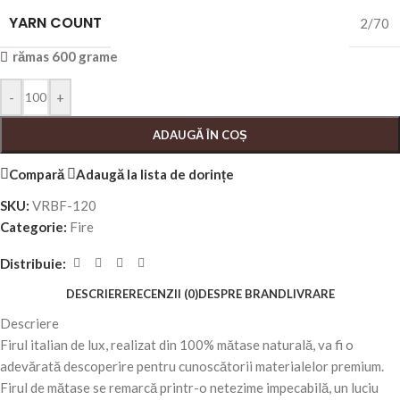
YARN COUNT
2/70
rămas 600 grame
-
+
ADAUGĂ ÎN COȘ
Compară
Adaugă la lista de dorințe
SKU:
VRBF-120
Categorie:
Fire
Distribuie:
DESCRIERE
RECENZII (0)
DESPRE BRAND
LIVRARE
Descriere
Firul italian de lux, realizat din 100% mătase naturală, va fi o
adevărată descoperire pentru cunoscătorii materialelor premium.
Firul de mătase se remarcă printr-o netezime impecabilă, un luciu