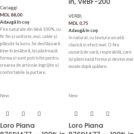
in, VRBF-200
Cariaggi
MDL
88,00
VERBI
Adaugă în coș
MDL
0,75
Fire naturale din lână 100%, cu
Adaugă în coș
fir fin și uniform, moi, calde și
In natural, cu textura uscată
plăcute la lucru. Se desfășoară
clasică și efect mat. O fire
bine în țesătură, își păstrează
ușoară de vară, respirabilă, care
forma și sunt potrivite pentru
își păstrează forma și devine mai
crearea de articole îngrijite și
moale după spălare.
confortabile la purtare.
New
New
Loro Piana
Loro Piana