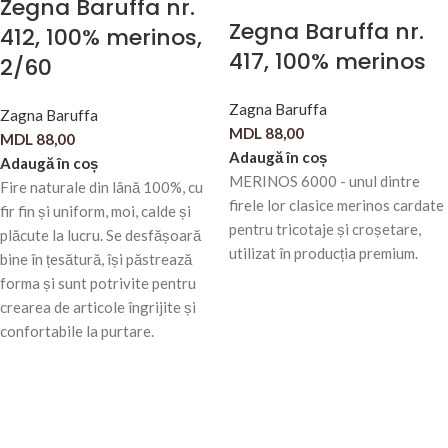
Zegna Baruffa nr.
Zegna Baruffa nr.
412, 100% merinos,
417, 100% merinos
2/60
Zagna Baruffa
Zagna Baruffa
MDL
88,00
MDL
88,00
Adaugă în coș
Adaugă în coș
MERINOS 6000 - unul dintre
Fire naturale din lână 100%, cu
firele lor clasice merinos cardate
fir fin și uniform, moi, calde și
pentru tricotaje și croșetare,
plăcute la lucru. Se desfășoară
utilizat în producția premium.
bine în țesătură, își păstrează
forma și sunt potrivite pentru
crearea de articole îngrijite și
confortabile la purtare.