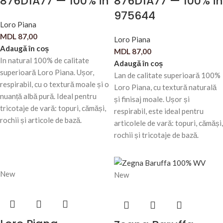
876D1A77 — 100% in
876D1A77 — 100% in
975644
Loro Piana
MDL
87,00
Loro Piana
Adaugă în coș
MDL
87,00
In natural 100% de calitate
Adaugă în coș
superioară Loro Piana. Ușor,
Lan de calitate superioară 100%
respirabil, cu o textură moale și o
Loro Piana, cu textură naturală
nuanță albă pură. Ideal pentru
și finisaj moale. Ușor și
tricotaje de vară: topuri, cămăși,
respirabil, este ideal pentru
rochii și articole de bază.
articolele de vară: topuri, cămăși,
rochii și tricotaje de bază.
New
New