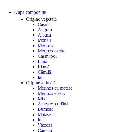
După compoziție
Origine vegetală
Cașmir
Angora
Alpaca
Mohair
Merinos
Merinos cardat
Cashwool
Lână
Llamă
Cămilă
Iac
Origine animală
Merinos cu mătase
Merinos elastic
Mixt
Amestec cu lână
Bumbac
Mătase
In
Viscoză
Cânepă