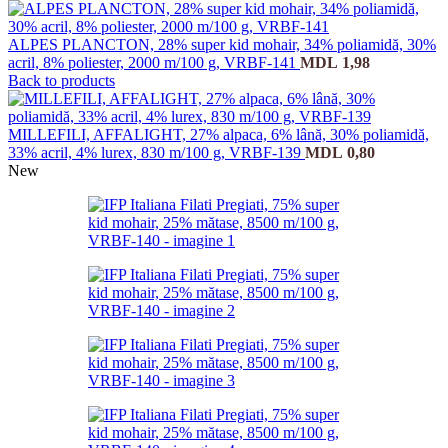
ALPES PLANCTON, 28% super kid mohair, 34% poliamidă, 30%
acril, 8% poliester, 2000 m/100 g, VRBF-141
MDL
1,98
Back to products
MILLEFILI, AFFALIGHT, 27% alpaca, 6% lână, 30% poliamidă,
33% acril, 4% lurex, 830 m/100 g, VRBF-139
MDL
0,80
New