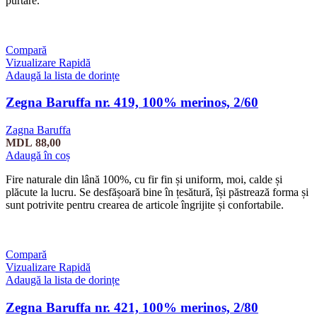
purtare.
Compară
Vizualizare Rapidă
Adaugă la lista de dorințe
Zegna Baruffa nr. 419, 100% merinos, 2/60
Zagna Baruffa
MDL
88,00
Adaugă în coș
Fire naturale din lână 100%, cu fir fin și uniform, moi, calde și
plăcute la lucru. Se desfășoară bine în țesătură, își păstrează forma și
sunt potrivite pentru crearea de articole îngrijite și confortabile.
Compară
Vizualizare Rapidă
Adaugă la lista de dorințe
Zegna Baruffa nr. 421, 100% merinos, 2/80