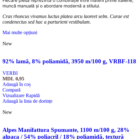
Fiecare piesă reprezintă o combinație între materii prime italiene,
muncă manuală și o abordare modernă a stilului.
Cras rhoncus vivamus luctus platea arcu laoreet selm. Curae est
condenectus sed hac a parturient vestibulum.
Mai multe opțiuni
New
92% lamă, 8% poliamidă, 3950 m/100 g, VRBF-118
VERBI
MDL
0,95
Adaugă în coș
Compară
Vizualizare Rapidă
Adaugă la lista de dorințe
New
Alpes Manifattura Spumante, 1100 m/100 g, 28%
alpaca / 54% poliacril / 18% poliamidă, textură