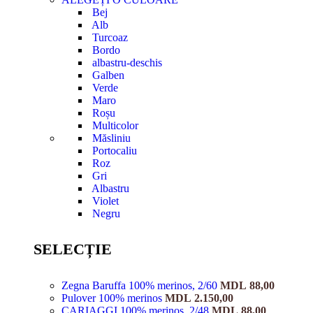
Bej
Alb
Turcoaz
Bordo
albastru-deschis
Galben
Verde
Maro
Roșu
Multicolor
Măsliniu
Portocaliu
Roz
Gri
Albastru
Violet
Negru
SELECȚIE
Zegna Baruffa 100% merinos, 2/60
MDL
88,00
Pulover 100% merinos
MDL
2.150,00
CARIAGGI 100% merinos, 2/48
MDL
88,00