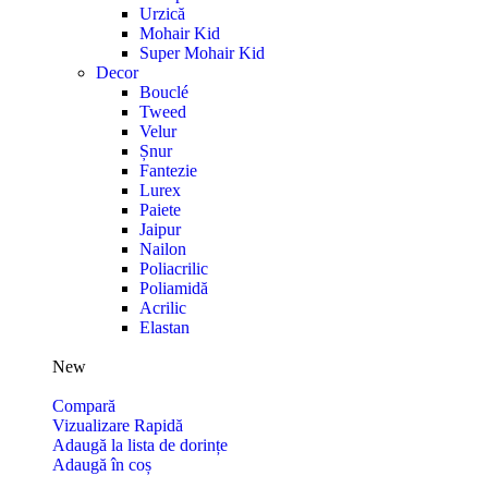
Urzică
Mohair Kid
Super Mohair Kid
Decor
Bouclé
Tweed
Velur
Șnur
Fantezie
Lurex
Paiete
Jaipur
Nailon
Poliacrilic
Poliamidă
Acrilic
Elastan
New
Compară
Vizualizare Rapidă
Adaugă la lista de dorințe
Adaugă în coș