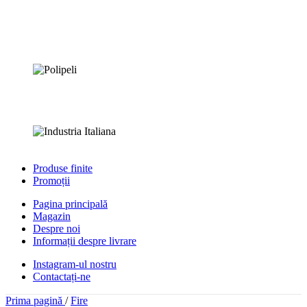
Produse finite
Promoții
Pagina principală
Magazin
Despre noi
Informații despre livrare
Instagram-ul nostru
Contactați-ne
Prima pagină
/
Fire