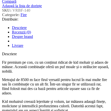
Compară
Adaugă la lista de dorințe
SKU:
VRBF-140
Categorie:
Fire
Distribuie:
Descriere
Recenzii (0)
Despre brand
Livrare
Descriere
Fir premium pe con, cu un conținut ridicat de kid mohair și adaos de
mătase. Această combinație oferă un puf moale și o strălucire ușoară,
nobilă.
Metrajul de 8500 m face firul versatil pentru lucrul în mai multe fire
sau în combinație cu un alt fir. Într-un singur fir se utilizează rar,
fiind folosit mai des ca bază pentru articole ușoare sau ca fir de
adaos.
Kid mohairul creează lejeritate și volum, iar mătasea adaugă finețe,
moliciune și intensifică profunzimea culorii. Datorită acestui fapt,
materialul are un aspect îngrijit și sofisticat.