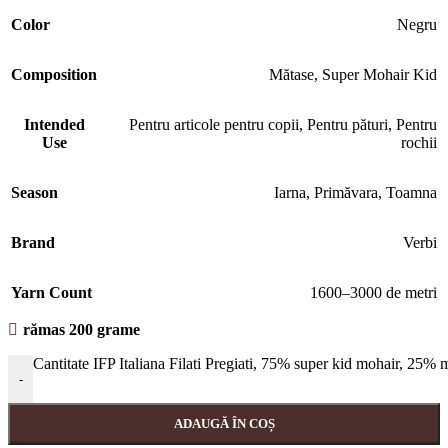
Color
Negru
Composition
Mătase
,
Super Mohair Kid
Intended
Pentru articole pentru copii
,
Pentru pături
,
Pentru
Use
rochii
Season
Iarna
,
Primăvara
,
Toamna
Brand
Verbi
Yarn Count
1600–3000 de metri
rămas 200 grame
Cantitate IFP Italiana Filati Pregiati, 75% super kid mohair, 2
-
ADAUGĂ ÎN COȘ