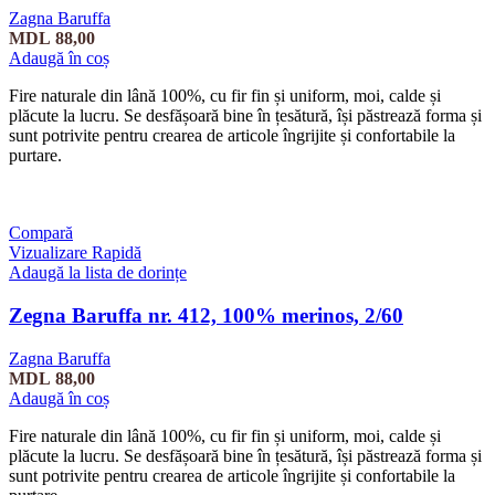
Zagna Baruffa
MDL
88,00
Adaugă în coș
Fire naturale din lână 100%, cu fir fin și uniform, moi, calde și
plăcute la lucru. Se desfășoară bine în țesătură, își păstrează forma și
sunt potrivite pentru crearea de articole îngrijite și confortabile la
purtare.
Compară
Vizualizare Rapidă
Adaugă la lista de dorințe
Zegna Baruffa nr. 412, 100% merinos, 2/60
Zagna Baruffa
MDL
88,00
Adaugă în coș
Fire naturale din lână 100%, cu fir fin și uniform, moi, calde și
plăcute la lucru. Se desfășoară bine în țesătură, își păstrează forma și
sunt potrivite pentru crearea de articole îngrijite și confortabile la