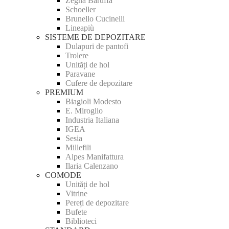
Zegna Baruffa
Schoeller
Brunello Cucinelli
Lineapiù
SISTEME DE DEPOZITARE
Dulapuri de pantofi
Trolere
Unități de hol
Paravane
Cufere de depozitare
PREMIUM
Biagioli Modesto
E. Miroglio
Industria Italiana
IGEA
Sesia
Millefili
Alpes Manifattura
Ilaria Calenzano
COMODE
Unități de hol
Vitrine
Pereți de depozitare
Bufete
Biblioteci