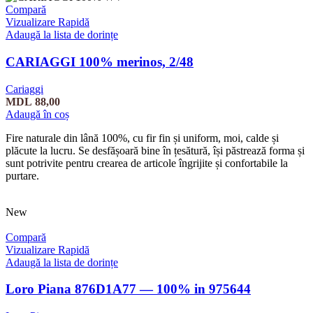
Compară
Vizualizare Rapidă
Adaugă la lista de dorințe
CARIAGGI 100% merinos, 2/48
Cariaggi
MDL
88,00
Adaugă în coș
Fire naturale din lână 100%, cu fir fin și uniform, moi, calde și
plăcute la lucru. Se desfășoară bine în țesătură, își păstrează forma și
sunt potrivite pentru crearea de articole îngrijite și confortabile la
purtare.
New
Compară
Vizualizare Rapidă
Adaugă la lista de dorințe
Loro Piana 876D1A77 — 100% in 975644