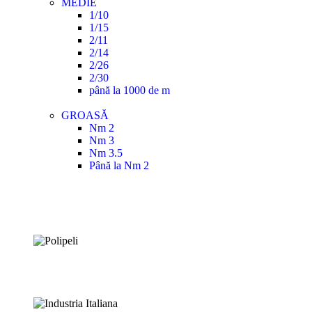
MEDIE
1/10
1/15
2/11
2/14
2/26
2/30
până la 1000 de m
GROASĂ
Nm 2
Nm 3
Nm 3.5
Până la Nm 2