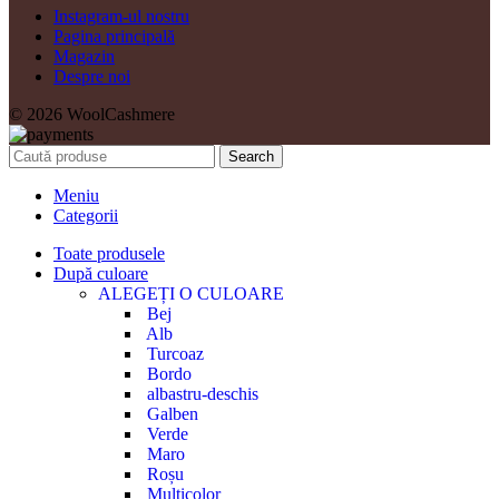
Instagram-ul nostru
Pagina principală
Magazin
Despre noi
© 2026 WoolCashmere
Search
Meniu
Categorii
Toate produsele
După culoare
ALEGEȚI O CULOARE
Bej
Alb
Turcoaz
Bordo
albastru-deschis
Galben
Verde
Maro
Roșu
Multicolor