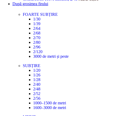
După grosimea firului
FOARTE SUBȚIRE
1/30
1/39
2/64
2/68
2/70
2/80
2/96
2/120
3000 de metri și peste
SUBȚIRE
1/20
1/26
1/28
2/40
2/48
2/52
2/56
1000–1500 de metri
1600–3000 de metri