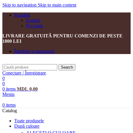
Skip to navigation
Skip to main content
Română
English
Русский
LIVRARE GRATUITĂ PENTRU COMENZI DE PESTE
1800 LEI
Întrebări și răspunsuri
Search
Conectare / Înregistrare
0
0
0
items
MDL
0,00
Meniu
0
items
Catalog
Toate produsele
După culoare
ALEGEȚI O CULOARE