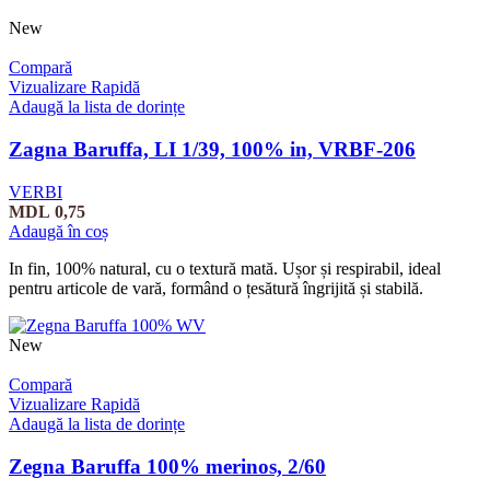
New
Compară
Vizualizare Rapidă
Adaugă la lista de dorințe
Zagna Baruffa, LI 1/39, 100% in, VRBF-206
VERBI
MDL
0,75
Adaugă în coș
In fin, 100% natural, cu o textură mată. Ușor și respirabil, ideal
pentru articole de vară, formând o țesătură îngrijită și stabilă.
New
Compară
Vizualizare Rapidă
Adaugă la lista de dorințe
Zegna Baruffa 100% merinos, 2/60