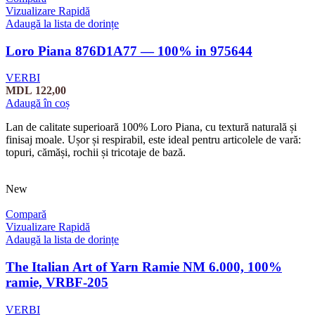
Vizualizare Rapidă
Adaugă la lista de dorințe
Loro Piana 876D1A77 — 100% in 975644
VERBI
MDL
122,00
Adaugă în coș
Lan de calitate superioară 100% Loro Piana, cu textură naturală și
finisaj moale. Ușor și respirabil, este ideal pentru articolele de vară:
topuri, cămăși, rochii și tricotaje de bază.
New
Compară
Vizualizare Rapidă
Adaugă la lista de dorințe
The Italian Art of Yarn Ramie NM 6.000, 100%
ramie, VRBF-205
VERBI