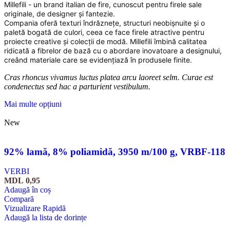
Millefili - un brand italian de fire, cunoscut pentru firele sale
originale, de designer și fantezie.
Compania oferă texturi îndrăznețe, structuri neobișnuite și o
paletă bogată de culori, ceea ce face firele atractive pentru
proiecte creative și colecții de modă. Millefili îmbină calitatea
ridicată a fibrelor de bază cu o abordare inovatoare a designului,
creând materiale care se evidențiază în produsele finite.
Cras rhoncus vivamus luctus platea arcu laoreet selm. Curae est
condenectus sed hac a parturient vestibulum.
Mai multe opțiuni
New
92% lamă, 8% poliamidă, 3950 m/100 g, VRBF-118
VERBI
MDL
0,95
Adaugă în coș
Compară
Vizualizare Rapidă
Adaugă la lista de dorințe