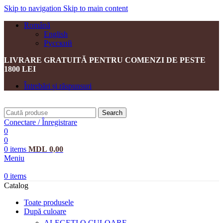
Skip to navigation
Skip to main content
Română
English
Русский
LIVRARE GRATUITĂ PENTRU COMENZI DE PESTE
1800 LEI
Întrebări și răspunsuri
Search
Conectare / Înregistrare
0
0
0
items
MDL
0,00
Meniu
0
items
Catalog
Toate produsele
După culoare
ALEGEȚI O CULOARE