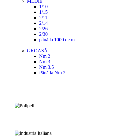
MEDIE
1/10
1/15
2/11
2/14
2/26
2/30
până la 1000 de m
GROASĂ
Nm 2
Nm 3
Nm 3.5
Până la Nm 2