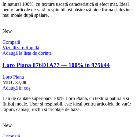
In natural 100%, cu textura uscată caracteristică și efect mat. Ideal
pentru articole de vară: respirabil, își păstrează bine forma și devine
mai moale după spălare.
New
Compară
Vizualizare Rapidă
Adaugă la lista de dorințe
Loro Piana 876D1A77 — 100% in 975644
Loro Piana
MDL
87,00
Adaugă în coș
Lan de calitate superioară 100% Loro Piana, cu textură naturală și
finisaj moale. Ușor și respirabil, este ideal pentru articolele de vară:
topuri, cămăși, rochii și tricotaje de bază.
New
Compară