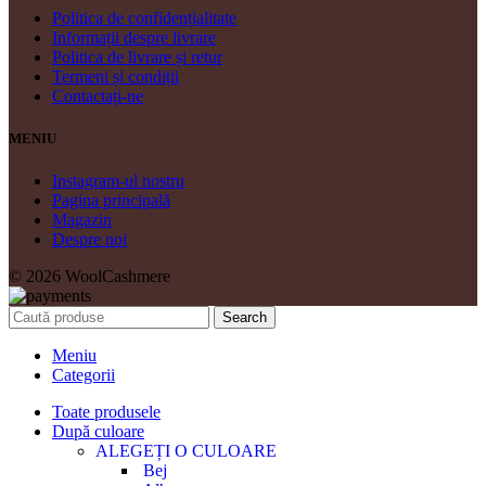
Politica de confidențialitate
Informații despre livrare
Politica de livrare și retur
Termeni și condiții
Contactați-ne
MENIU
Instagram-ul nostru
Pagina principală
Magazin
Despre noi
© 2026 WoolCashmere
Search
Meniu
Categorii
Toate produsele
După culoare
ALEGEȚI O CULOARE
Bej