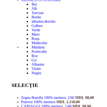
Bej
Alb
Turcoaz
Bordo
albastru-deschis
Galben
Verde
Maro
Roșu
Multicolor
Măsliniu
Portocaliu
Roz
Gri
Albastru
Violet
Negru
SELECȚIE
Zegna Baruffa 100% merinos, 2/60
MDL
88,00
Pulover 100% merinos
MDL
2.150,00
CARIAGGI 100% merinos, 2/48
MDL
88,00