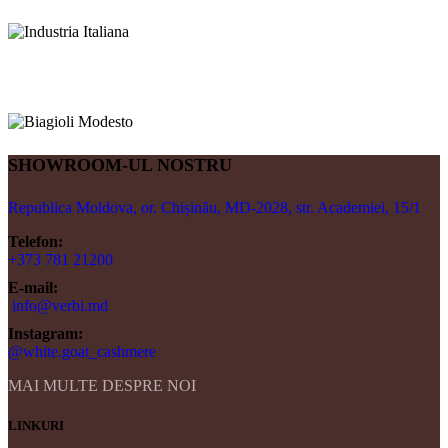
SHOWROOM-UL NOSTRU
Republica Moldova, or. Chișinău, MD-2028, str. Academiei, 15/1
Telefon:
+373 781 21200
E-mail:
info@verbi.md
Instagram:
@white.goat_cashmere
MAI MULTE DESPRE NOI
LINKURI