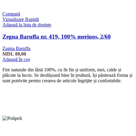
Compară
Vizualizare Rapidă
Adaugă la lista de dorințe
Zegna Baruffa nr. 419, 100% merinos, 2/60
Zagna Baruffa
MDL
88,00
Adaugă în coș
Fire naturale din lână 100%, cu fir fin și uniform, moi, calde și
plăcute la lucru. Se desfășoară bine în țesătură, își păstrează forma și
sunt potrivite pentru crearea de articole îngrijite și confortabile.