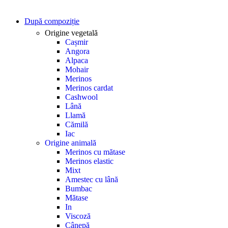
După compoziție
Origine vegetală
Cașmir
Angora
Alpaca
Mohair
Merinos
Merinos cardat
Cashwool
Lână
Llamă
Cămilă
Iac
Origine animală
Merinos cu mătase
Merinos elastic
Mixt
Amestec cu lână
Bumbac
Mătase
In
Viscoză
Cânepă