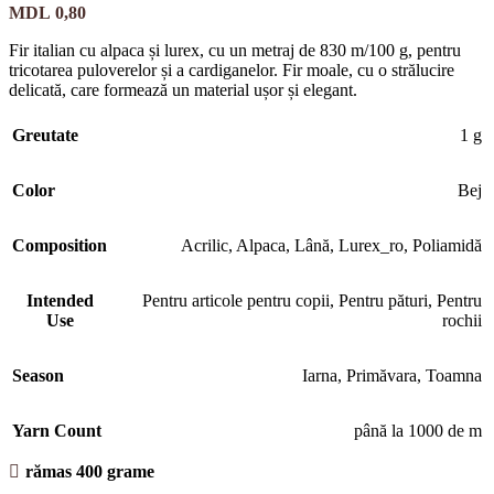
MDL
0,80
Fir italian cu alpaca și lurex, cu un metraj de 830 m/100 g, pentru
tricotarea puloverelor și a cardiganelor. Fir moale, cu o strălucire
delicată, care formează un material ușor și elegant.
Greutate
1 g
Color
Bej
Composition
Acrilic
,
Alpaca
,
Lână
,
Lurex_ro
,
Poliamidă
Intended
Pentru articole pentru copii
,
Pentru pături
,
Pentru
Use
rochii
Season
Iarna
,
Primăvara
,
Toamna
Yarn Count
până la 1000 de m
rămas 400 grame