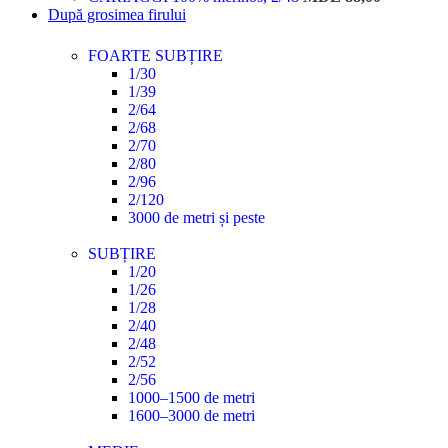
După grosimea firului
FOARTE SUBȚIRE
1/30
1/39
2/64
2/68
2/70
2/80
2/96
2/120
3000 de metri și peste
SUBȚIRE
1/20
1/26
1/28
2/40
2/48
2/52
2/56
1000–1500 de metri
1600–3000 de metri