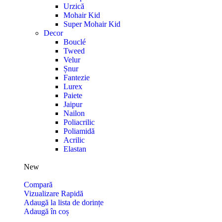
Urzică
Mohair Kid
Super Mohair Kid
Decor
Bouclé
Tweed
Velur
Șnur
Fantezie
Lurex
Paiete
Jaipur
Nailon
Poliacrilic
Poliamidă
Acrilic
Elastan
New
Compară
Vizualizare Rapidă
Adaugă la lista de dorințe
Adaugă în coș