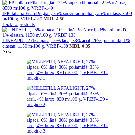
IFP Italiana Filati Pregiati, 75% super kid mohair, 25% mătase, 8500
m/100 g, VRBF-140
MDL
4,50
Back to products
LINEAPIU, 25% alpaca, 10% lână, 38% acril, 26% poliamidă, 1%
elastan, 1150 m/100 g, VRBF-138
MDL
0,85
New