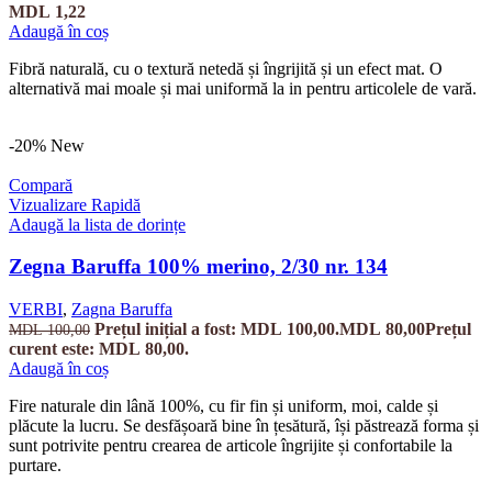
MDL
1,22
Adaugă în coș
Fibră naturală, cu o textură netedă și îngrijită și un efect mat. O
alternativă mai moale și mai uniformă la in pentru articolele de vară.
-20%
New
Compară
Vizualizare Rapidă
Adaugă la lista de dorințe
Zegna Baruffa 100% merino, 2/30 nr. 134
VERBI
,
Zagna Baruffa
Prețul inițial a fost: MDL 100,00.
MDL
80,00
Prețul
MDL
100,00
curent este: MDL 80,00.
Adaugă în coș
Fire naturale din lână 100%, cu fir fin și uniform, moi, calde și
plăcute la lucru. Se desfășoară bine în țesătură, își păstrează forma și
sunt potrivite pentru crearea de articole îngrijite și confortabile la
purtare.