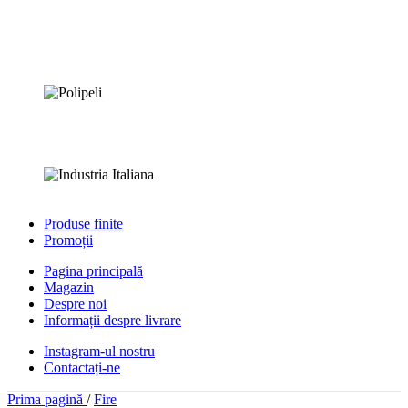
Produse finite
Promoții
Pagina principală
Magazin
Despre noi
Informații despre livrare
Instagram-ul nostru
Contactați-ne
Prima pagină
/
Fire