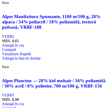
New
Alpes Manifattura Spumante, 1100 m/100 g, 28%
alpaca / 54% poliacril / 18% poliamidă, textură
pufoasă, VRBF-188
VERBI
MDL
0,65
Adaugă în coș
Compară
Vizualizare Rapidă
Adaugă la lista de dorințe
New
Alpes Plancton — 28% kid mohair / 34% poliamidă
/ 30% acril / 8% poliester, 700 m/100 g, VRBF-156
VERBI
MDL
8,90
Adaugă în coș