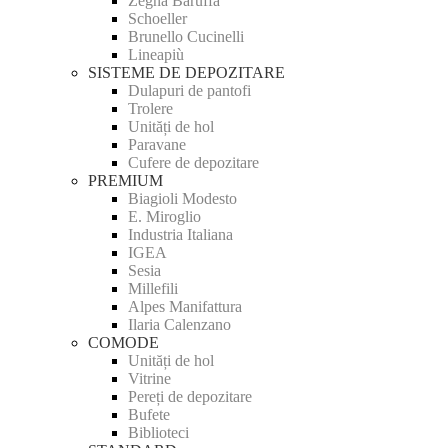
Zegna Baruffa
Schoeller
Brunello Cucinelli
Lineapiù
SISTEME DE DEPOZITARE
Dulapuri de pantofi
Trolere
Unități de hol
Paravane
Cufere de depozitare
PREMIUM
Biagioli Modesto
E. Miroglio
Industria Italiana
IGEA
Sesia
Millefili
Alpes Manifattura
Ilaria Calenzano
COMODE
Unități de hol
Vitrine
Pereți de depozitare
Bufete
Biblioteci