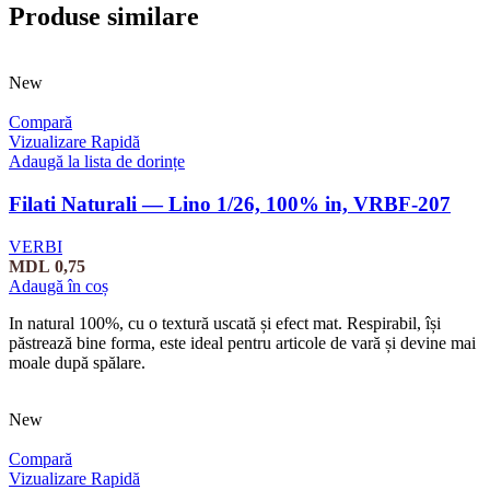
Produse similare
New
Compară
Vizualizare Rapidă
Adaugă la lista de dorințe
Filati Naturali — Lino 1/26, 100% in, VRBF-207
VERBI
MDL
0,75
Adaugă în coș
In natural 100%, cu o textură uscată și efect mat. Respirabil, își
păstrează bine forma, este ideal pentru articole de vară și devine mai
moale după spălare.
New
Compară
Vizualizare Rapidă