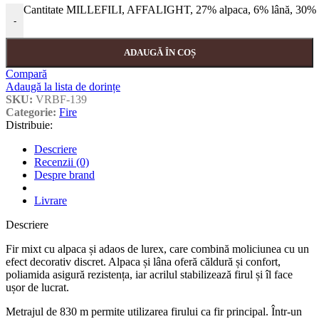
Cantitate MILLEFILI, AFFALIGHT, 27% alpaca, 6% lână, 30% p
-
ADAUGĂ ÎN COȘ
Compară
Adaugă la lista de dorințe
SKU:
VRBF-139
Categorie:
Fire
Distribuie:
Descriere
Recenzii (0)
Despre brand
Livrare
Descriere
Fir mixt cu alpaca și adaos de lurex, care combină moliciunea cu un
efect decorativ discret. Alpaca și lâna oferă căldură și confort,
poliamida asigură rezistența, iar acrilul stabilizează firul și îl face
ușor de lucrat.
Metrajul de 830 m permite utilizarea firului ca fir principal. Într-un