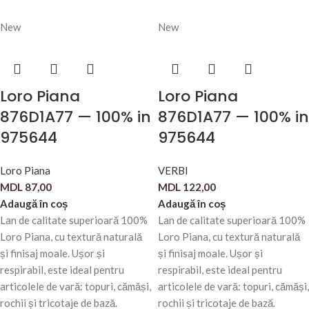
New
New
Loro Piana
Loro Piana
876D1A77 — 100% in
876D1A77 — 100% in
975644
975644
Loro Piana
VERBI
MDL
87,00
MDL
122,00
Adaugă în coș
Adaugă în coș
Lan de calitate superioară 100%
Lan de calitate superioară 100%
Loro Piana, cu textură naturală
Loro Piana, cu textură naturală
și finisaj moale. Ușor și
și finisaj moale. Ușor și
respirabil, este ideal pentru
respirabil, este ideal pentru
articolele de vară: topuri, cămăși,
articolele de vară: topuri, cămăși,
rochii și tricotaje de bază.
rochii și tricotaje de bază.