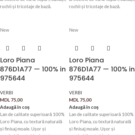
rochii și tricotaje de bază.
rochii și tricotaje de bază.
New
New
Loro Piana
Loro Piana
876D1A77 — 100% in
876D1A77 — 100% in
975644
975644
VERBI
VERBI
MDL
75,00
MDL
75,00
Adaugă în coș
Adaugă în coș
Lan de calitate superioară 100%
Lan de calitate superioară 100%
Loro Piana, cu textură naturală
Loro Piana, cu textură naturală
și finisaj moale. Ușor și
și finisaj moale. Ușor și