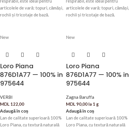
respirabil, este ideal pentru
respirabil, este ideal pentru
articolele de vară: topuri, cămăși,
articolele de vară: topuri, cămăși,
rochii și tricotaje de bază.
rochii și tricotaje de bază.
New
New
Loro Piana
Loro Piana
876D1A77 — 100% in
876D1A77 — 100% in
975644
975644
VERBI
Zagna Baruffa
MDL
122,00
MDL
90,00
la 1 g
Adaugă în coș
Adaugă în coș
Lan de calitate superioară 100%
Lan de calitate superioară 100%
Loro Piana, cu textură naturală
Loro Piana, cu textură naturală