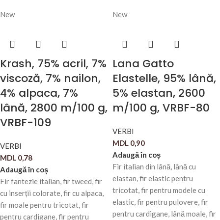
New
New
Krash, 75% acril, 7%
Lana Gatto
viscoză, 7% nailon,
Elastelle, 95% lână,
4% alpaca, 7%
5% elastan, 2600
lână, 2800 m/100 g,
m/100 g, VRBF-80
VRBF-109
VERBI
MDL
0,90
VERBI
Adaugă în coș
MDL
0,78
Fir italian din lână, lână cu
Adaugă în coș
elastan, fir elastic pentru
Fir fantezie italian, fir tweed, fir
tricotat, fir pentru modele cu
cu inserții colorate, fir cu alpaca,
elastic, fir pentru pulovere, fir
fir moale pentru tricotat, fir
pentru cardigane, lână moale, fir
pentru cardigane, fir pentru