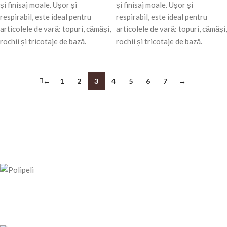
și finisaj moale. Ușor și
și finisaj moale. Ușor și
respirabil, este ideal pentru
respirabil, este ideal pentru
articolele de vară: topuri, cămăși,
articolele de vară: topuri, cămăși,
rochii și tricotaje de bază.
rochii și tricotaje de bază.
←
1
2
3
4
5
6
7
→