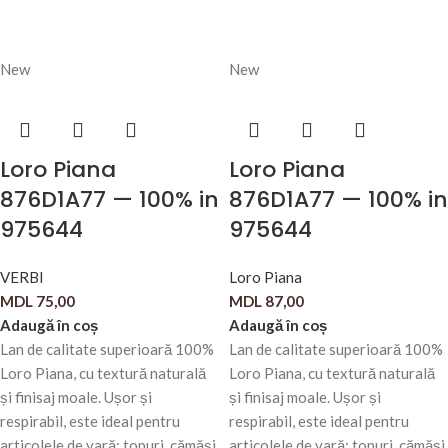
New
New
Loro Piana
Loro Piana
876D1A77 — 100% in
876D1A77 — 100% in
975644
975644
VERBI
Loro Piana
MDL
75,00
MDL
87,00
Adaugă în coș
Adaugă în coș
Lan de calitate superioară 100%
Lan de calitate superioară 100%
Loro Piana, cu textură naturală
Loro Piana, cu textură naturală
și finisaj moale. Ușor și
și finisaj moale. Ușor și
respirabil, este ideal pentru
respirabil, este ideal pentru
articolele de vară: topuri, cămăși,
articolele de vară: topuri, cămăși,