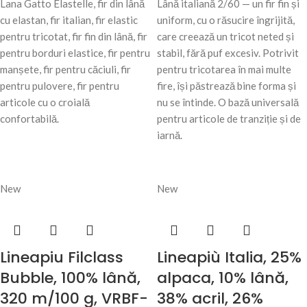
Lana Gatto Elastelle, fir din lână
Lână italiană 2/60 — un fir fin și
cu elastan, fir italian, fir elastic
uniform, cu o răsucire îngrijită,
pentru tricotat, fir fin din lână, fir
care creează un tricot neted și
pentru borduri elastice, fir pentru
stabil, fără puf excesiv. Potrivit
manșete, fir pentru căciuli, fir
pentru tricotarea în mai multe
pentru pulovere, fir pentru
fire, își păstrează bine forma și
articole cu o croială
nu se întinde. O bază universală
confortabilă.
pentru articole de tranziție și de
iarnă.
New
New
Lineapiu Filclass
Lineapiù Italia, 25%
Bubble, 100% lână,
alpaca, 10% lână,
320 m/100 g, VRBF-
38% acril, 26%