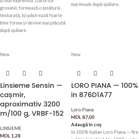
și mai expresivă. Datorită
mai moale după spălare.
grosimii, formează o țesătură
texturată, își păstrează foarte
bine forma și devine mai plăcută
după spălare.
New
New
Linsieme Sensin —
LORO PIANA — 100%
cașmir,
in 876D1A77
aproximativ 3200
Loro Piana
m/100 g, VRBF-152
MDL
87,00
Adaugă în coș
LINSIEME
In 100% italian Loro Piana — fire
MDL
1,28