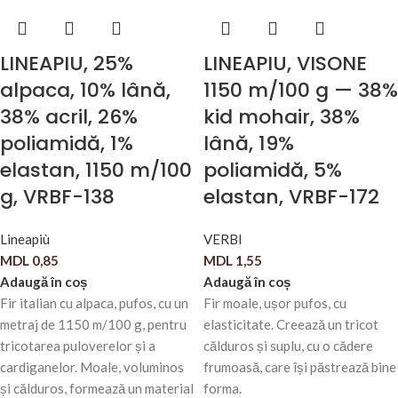
LINEAPIU, 25%
LINEAPIU, VISONE
alpaca, 10% lână,
1150 m/100 g — 38%
38% acril, 26%
kid mohair, 38%
poliamidă, 1%
lână, 19%
elastan, 1150 m/100
poliamidă, 5%
g, VRBF-138
elastan, VRBF-172
Lineapiù
VERBI
MDL
0,85
MDL
1,55
Adaugă în coș
Adaugă în coș
Fir italian cu alpaca, pufos, cu un
Fir moale, ușor pufos, cu
metraj de 1150 m/100 g, pentru
elasticitate. Creează un tricot
tricotarea puloverelor și a
călduros și suplu, cu o cădere
cardiganelor. Moale, voluminos
frumoasă, care își păstrează bine
și călduros, formează un material
forma.