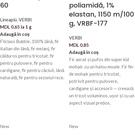
60
poliamidă, 1%
elastan, 1150 m/100
Lineapiù
,
VERBI
g, VRBF-177
MDL
0,65
la 1 g
Adaugă în coș
VERBI
Filclass Bubble, 100% lână, fir
MDL
0,85
italian din lână, fir melanj, fir
Adaugă în coș
călduros pentru tricotat, fir
Fir aerat și pufos din super kid
pentru pulovere, fir pentru
mohair, cu un halou moale. Fir fin
cardigane, fir pentru căciuli, lână
de mohair pentru tricotat,
naturală, fir pentru sezonul rece.
potrivit pentru pulovere,
cardigane și accesorii — creează
un tricot voluminos, ușor și cu un
aspect vizual prețios.
New
New