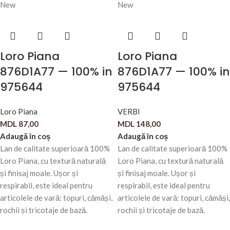
New
New
Loro Piana
Loro Piana
876D1A77 — 100% in
876D1A77 — 100% in
975644
975644
Loro Piana
VERBI
MDL
87,00
MDL
148,00
Adaugă în coș
Adaugă în coș
Lan de calitate superioară 100%
Lan de calitate superioară 100%
Loro Piana, cu textură naturală
Loro Piana, cu textură naturală
și finisaj moale. Ușor și
și finisaj moale. Ușor și
respirabil, este ideal pentru
respirabil, este ideal pentru
articolele de vară: topuri, cămăși,
articolele de vară: topuri, cămăși,
rochii și tricotaje de bază.
rochii și tricotaje de bază.