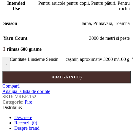
Intended
Pentru articole pentru copii
,
Pentru pături
,
Pentru
Use
rochii
Season
Iarna
,
Primăvara
,
Toamna
Yarn Count
3000 de metri și peste
rămas 600 grame
Cantitate Linsieme Sensin — cașmir, aproximativ 3200 m/100 g
-
ADAUGĂ ÎN COȘ
Compară
Adaugă la lista de dorințe
SKU:
VRBF-152
Categorie:
Fire
Distribuie:
Descriere
Recenzii (0)
Despre brand