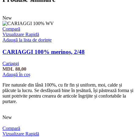
New
Compară
Vizualizare Rapidă
Adaugă la lista de dorințe
CARIAGGI 100% merinos, 2/48
Cariaggi
MDL
88,00
Adaugă în coș
Fire naturale din lână 100%, cu fir fin și uniform, moi, calde și
plăcute la lucru. Se desfășoară bine în țesătură, își păstrează forma și
sunt potrivite pentru crearea de articole îngrijite și confortabile la
purtare.
New
Compară
Vizualizare Rapidă