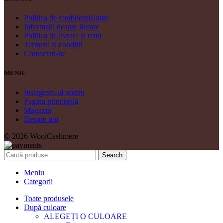
Politica de confidențialitate
Informații despre livrare
Politica de livrare și retur
Termeni și condiții
Contactați-ne
MENIU
Instagram-ul nostru
Pagina principală
Magazin
Despre noi
© 2026 WoolCashmere
Search
Meniu
Categorii
Toate produsele
După culoare
ALEGEȚI O CULOARE