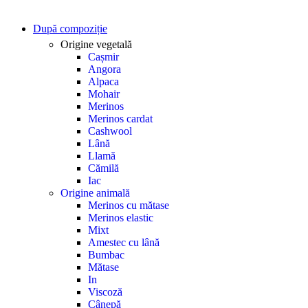
După compoziție
Origine vegetală
Cașmir
Angora
Alpaca
Mohair
Merinos
Merinos cardat
Cashwool
Lână
Llamă
Cămilă
Iac
Origine animală
Merinos cu mătase
Merinos elastic
Mixt
Amestec cu lână
Bumbac
Mătase
In
Viscoză
Cânepă