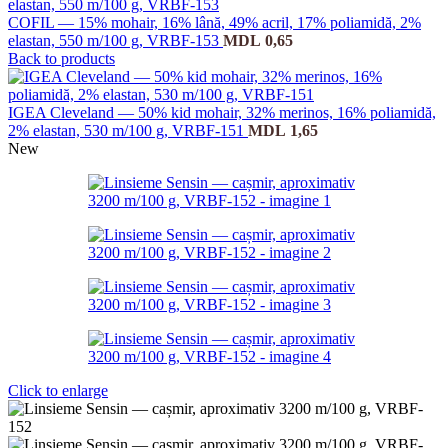
COFIL — 15% mohair, 16% lână, 49% acril, 17% poliamidă, 2%
elastan, 550 m/100 g, VRBF-153
MDL
0,65
Back to products
IGEA Cleveland — 50% kid mohair, 32% merinos, 16% poliamidă,
2% elastan, 530 m/100 g, VRBF-151
MDL
1,65
New
Click to enlarge