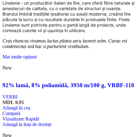
Linsieme - un producător italian de fire, care oferă fibre naturale și
amestecuri de calitate, cu o varietate de structuri și nuanțe.
Brandul îmbină tradițiile țesătoriei cu soluții moderne, creând fire
plăcute la lucru și cu rezultate durabile în produsele finite. Firele
Linsieme sunt potrivite pentru o gamă largă de proiecte, unde
contează culorile vii și ușurința în utilizare.
Cras rhoncus vivamus luctus platea arcu laoreet selm. Curae est
condenectus sed hac a parturient vestibulum.
Mai multe opțiuni
New
92% lamă, 8% poliamidă, 3950 m/100 g, VRBF-118
VERBI
MDL
0,95
Adaugă în coș
Compară
Vizualizare Rapidă
Adaugă la lista de dorințe
New