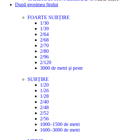
După grosimea firului
FOARTE SUBȚIRE
1/30
1/39
2/64
2/68
2/70
2/80
2/96
2/120
3000 de metri și peste
SUBȚIRE
1/20
1/26
1/28
2/40
2/48
2/52
2/56
1000–1500 de metri
1600–3000 de metri