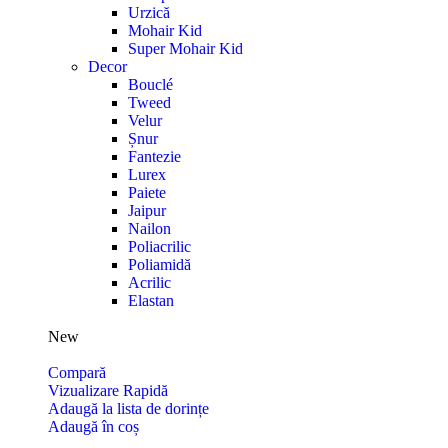
Urzică
Mohair Kid
Super Mohair Kid
Decor
Bouclé
Tweed
Velur
Șnur
Fantezie
Lurex
Paiete
Jaipur
Nailon
Poliacrilic
Poliamidă
Acrilic
Elastan
New
Compară
Vizualizare Rapidă
Adaugă la lista de dorințe
Adaugă în coș