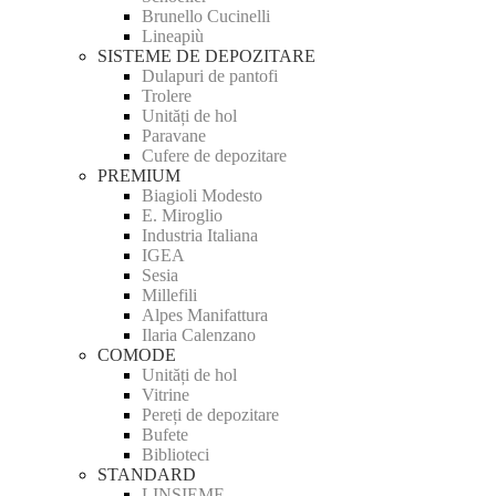
Brunello Cucinelli
Lineapiù
SISTEME DE DEPOZITARE
Dulapuri de pantofi
Trolere
Unități de hol
Paravane
Cufere de depozitare
PREMIUM
Biagioli Modesto
E. Miroglio
Industria Italiana
IGEA
Sesia
Millefili
Alpes Manifattura
Ilaria Calenzano
COMODE
Unități de hol
Vitrine
Pereți de depozitare
Bufete
Biblioteci
STANDARD
LINSIEME