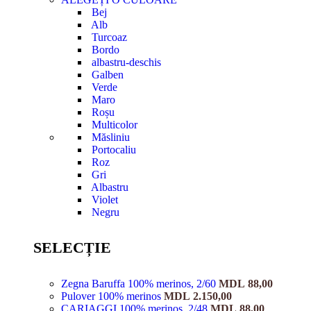
Bej
Alb
Turcoaz
Bordo
albastru-deschis
Galben
Verde
Maro
Roșu
Multicolor
Măsliniu
Portocaliu
Roz
Gri
Albastru
Violet
Negru
SELECȚIE
Zegna Baruffa 100% merinos, 2/60
MDL
88,00
Pulover 100% merinos
MDL
2.150,00
CARIAGGI 100% merinos, 2/48
MDL
88,00