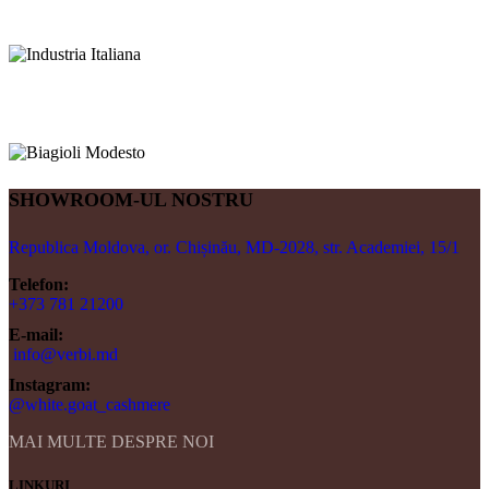
SHOWROOM-UL NOSTRU
Republica Moldova, or. Chișinău, MD-2028, str. Academiei, 15/1
Telefon:
+373 781 21200
E-mail:
info@verbi.md
Instagram:
@white.goat_cashmere
MAI MULTE DESPRE NOI
LINKURI