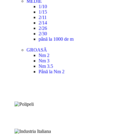
MEDIE
1/10
1/15
2/11
2/14
2/26
2/30
până la 1000 de m
GROASĂ
Nm 2
Nm 3
Nm 3.5
Până la Nm 2