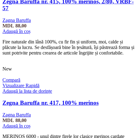
Zegna Baruffa nr. 415, 100% merinos, 2/80, VRBF-
57
Zagna Baruffa
MDL
88,00
Adaugă în coș
Fire naturale din lână 100%, cu fir fin și uniform, moi, calde și
plăcute la lucru. Se desfășoară bine în țesătură, își păstrează forma și
sunt potrivite pentru crearea de articole îngrijite și confortabile.
New
Compară
Vizualizare Rapidă
Adaugă la lista de dorințe
Zegna Baruffa nr. 417, 100% merinos
Zagna Baruffa
MDL
88,00
Adaugă în coș
MERINOS 6000 - unul dintre firele lor clasice merinos cardate