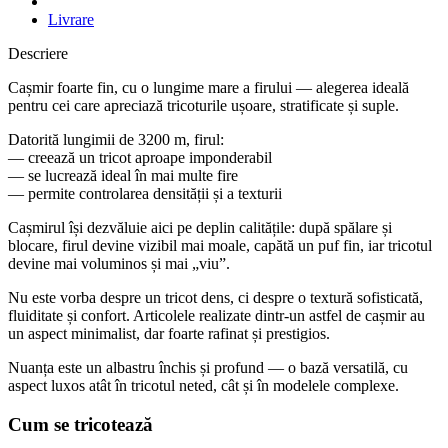
Livrare
Descriere
Cașmir foarte fin, cu o lungime mare a firului — alegerea ideală
pentru cei care apreciază tricoturile ușoare, stratificate și suple.
Datorită lungimii de 3200 m, firul:
— creează un tricot aproape imponderabil
— se lucrează ideal în mai multe fire
— permite controlarea densității și a texturii
Cașmirul își dezvăluie aici pe deplin calitățile: după spălare și
blocare, firul devine vizibil mai moale, capătă un puf fin, iar tricotul
devine mai voluminos și mai „viu”.
Nu este vorba despre un tricot dens, ci despre o textură sofisticată,
fluiditate și confort. Articolele realizate dintr-un astfel de cașmir au
un aspect minimalist, dar foarte rafinat și prestigios.
Nuanța este un albastru închis și profund — o bază versatilă, cu
aspect luxos atât în tricotul neted, cât și în modelele complexe.
Cum se tricotează