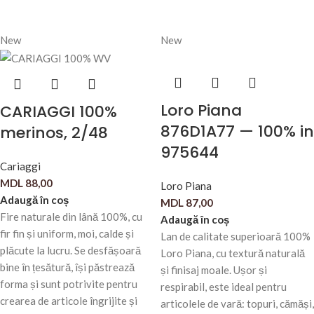
New
New
Loro Piana
CARIAGGI 100%
876D1A77 — 100% in
merinos, 2/48
975644
Cariaggi
MDL
88,00
Loro Piana
Adaugă în coș
MDL
87,00
Fire naturale din lână 100%, cu
Adaugă în coș
fir fin și uniform, moi, calde și
Lan de calitate superioară 100%
plăcute la lucru. Se desfășoară
Loro Piana, cu textură naturală
bine în țesătură, își păstrează
și finisaj moale. Ușor și
forma și sunt potrivite pentru
respirabil, este ideal pentru
crearea de articole îngrijite și
articolele de vară: topuri, cămăși,