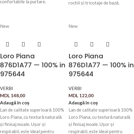
confortabile la purtare.
rochii și tricotaje de bază.
New
New
Loro Piana
Loro Piana
876D1A77 — 100% in
876D1A77 — 100% in
975644
975644
VERBI
VERBI
MDL
148,00
MDL
122,00
Adaugă în coș
Adaugă în coș
Lan de calitate superioară 100%
Lan de calitate superioară 100%
Loro Piana, cu textură naturală
Loro Piana, cu textură naturală
și finisaj moale. Ușor și
și finisaj moale. Ușor și
respirabil, este ideal pentru
respirabil, este ideal pentru