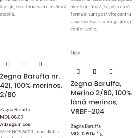
îngrijit, care formează o țesătură
bine în țesătură, își păstrează
stabilă.
forma și sunt potrivite pentru
crearea de articole îngrijite și
confortabile.
New
Zegna Baruffa nr.
Zegna Baruffa,
421, 100% merinos,
Merino 2/60, 100%
2/80
lână merinos,
Zagna Baruffa
VRBF-204
MDL
88,00
Adaugă în coș
Zagna Baruffa
MERINOS 6000 - unul dintre
MDL
0,90
la 1 g