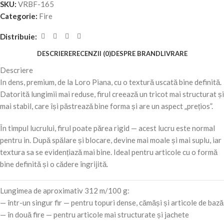
SKU:
VRBF-165
Categorie:
Fire
Distribuie:
DESCRIERE
RECENZII (0)
DESPRE BRAND
LIVRARE
Descriere
In dens, premium, de la Loro Piana, cu o textură uscată bine definită.
Datorită lungimii mai reduse, firul creează un tricot mai structurat și
mai stabil, care își păstrează bine forma și are un aspect „prețios”.
În timpul lucrului, firul poate părea rigid — acest lucru este normal
pentru in. După spălare și blocare, devine mai moale și mai suplu, iar
textura sa se evidențiază mai bine. Ideal pentru articole cu o formă
bine definită și o cădere îngrijită.
Lungimea de aproximativ 312 m/100 g:
— într-un singur fir — pentru topuri dense, cămăși și articole de bază
— în două fire — pentru articole mai structurate și jachete