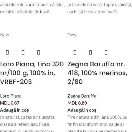
articolele de vară: topuri, cămăși,
articolele de vară: topuri, cămăși,
rochii și tricotaje de bază.
rochii și tricotaje de bază.
New
New
Loro Piana, Lino 320
Zegna Baruffa nr.
m/100 g, 100% in,
418, 100% merinos,
VRBF-203
2/80
Loro Piana
Zagna Baruffa
MDL
0,87
MDL
8,80
Adaugă în coș
Adaugă în coș
In natural, cu textura uscată
Fire naturale din lână 100%, cu
clasică și efect mat. Fibră
fir fin și uniform, moi, calde și
premium, cu un fir uniform și
plăcute la lucru. Se desfășoară