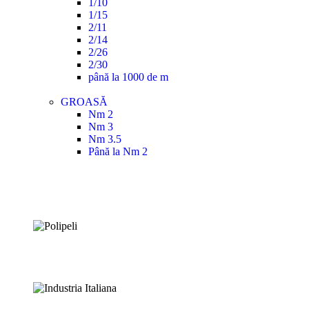
1/10
1/15
2/11
2/14
2/26
2/30
până la 1000 de m
GROASĂ
Nm 2
Nm 3
Nm 3.5
Până la Nm 2