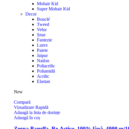
Mohair Kid
Super Mohair Kid
Decor
Bouclé
Tweed
Velur
Șnur
Fantezie
Lurex
Paiete
Jaipur
Nailon
Poliacrilic
Poliamidă
Acrilic
Elastan
New
Compară
Vizualizare Rapidă
Adaugă la lista de dorințe
Adaugă în coș
Zegna Baruffa, Re-Active, 100% lână, 4000 m/