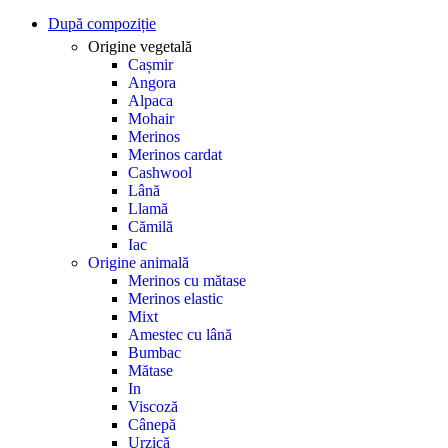
După compoziție
Origine vegetală
Cașmir
Angora
Alpaca
Mohair
Merinos
Merinos cardat
Cashwool
Lână
Llamă
Cămilă
Iac
Origine animală
Merinos cu mătase
Merinos elastic
Mixt
Amestec cu lână
Bumbac
Mătase
In
Viscoză
Cânepă
Urzică