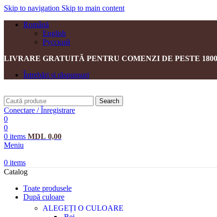
Skip to navigation
Skip to main content
Română
English
Русский
LIVRARE GRATUITĂ PENTRU COMENZI DE PESTE 1800
Întrebări și răspunsuri
Search
Conectare / Înregistrare
0
0
0
items
MDL
0,00
Meniu
0
items
Catalog
Toate produsele
După culoare
ALEGEȚI O CULOARE
Bej