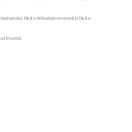
l mohairului, fără o delicatețe excesivă și fără o
ol tricotat.