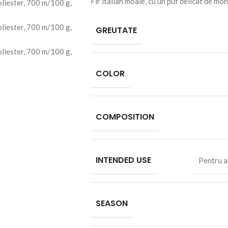
Fir italian moale, cu un puf delicat de moh
GREUTATE
COLOR
COMPOSITION
INTENDED USE
Pentru a
SEASON