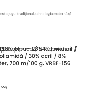
 meșteșugul tradițional, tehnologia modernă și
28% alpaca / 54% poliacril /
 Plancton — 28% kid mohair /
oliamidă / 30% acril / 8%
ter, 700 m/100 g, VRBF-156
 coș