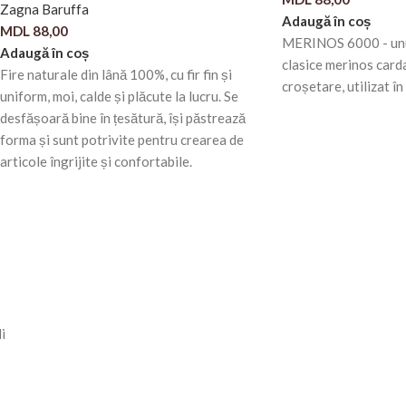
Zagna Baruffa
Adaugă în coș
MDL
88,00
MERINOS 6000 - unul 
Adaugă în coș
clasice merinos carda
Fire naturale din lână 100%, cu fir fin și
croșetare, utilizat î
uniform, moi, calde și plăcute la lucru. Se
desfășoară bine în țesătură, își păstrează
forma și sunt potrivite pentru crearea de
articole îngrijite și confortabile.