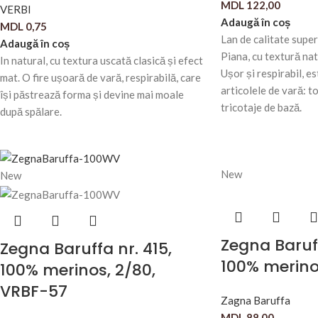
MDL
122,00
VERBI
Adaugă în coș
MDL
0,75
Lan de calitate sup
Adaugă în coș
Piana, cu textură natu
In natural, cu textura uscată clasică și efect
Ușor și respirabil, es
mat. O fire ușoară de vară, respirabilă, care
articolele de vară: to
își păstrează forma și devine mai moale
tricotaje de bază.
după spălare.
New
New
Zegna Baruff
Zegna Baruffa nr. 415,
100% merin
100% merinos, 2/80,
VRBF-57
Zagna Baruffa
MDL
88,00