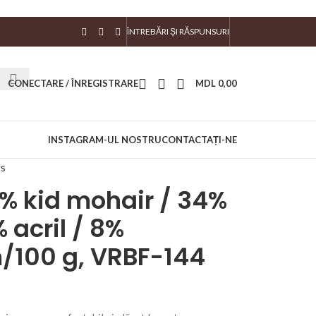
ÎNTREBĂRI ȘI RĂSPUNSURI
CONECTARE / ÎNREGISTRARE
MDL
0,00
INSTAGRAM-UL NOSTRU
CONTACTAȚI-NE
ts
 kid mohair / 34%
 acril / 8%
m/100 g, VRBF-144