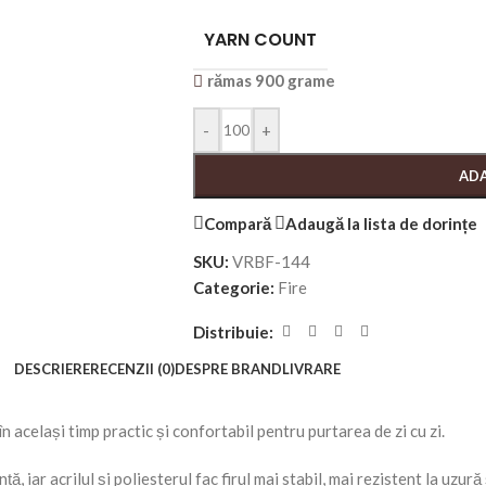
YARN COUNT
rămas 900 grame
-
+
ADA
Compară
Adaugă la lista de dorințe
SKU:
VRBF-144
Categorie:
Fire
Distribuie:
DESCRIERE
RECENZII (0)
DESPRE BRAND
LIVRARE
n același timp practic și confortabil pentru purtarea de zi cu zi.
, iar acrilul și poliesterul fac firul mai stabil, mai rezistent la uzură