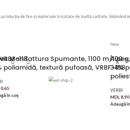
 producția de fire și materiale tricotate de înaltă calitate, îmbinând
New
 VRBF-118
pes Manifattura Spumante, 1100 m/100 g, 
Alpes
% poliamidă, textură pufoasă, VRBF-188
34% p
polies
BI
0,65
VERBI
gă în coș
MDL
8,90
Adaugă în