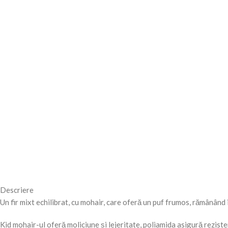
Descriere
Un fir mixt echilibrat, cu mohair, care oferă un puf frumos, rămânând î
Kid mohair-ul oferă moliciune și lejeritate, poliamida asigură rezistență