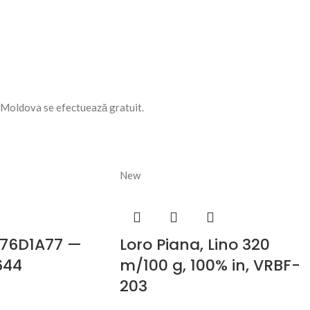
n Moldova se efectuează gratuit.
New
876D1A77 —
Loro Piana, Lino 320
644
m/100 g, 100% in, VRBF-
203