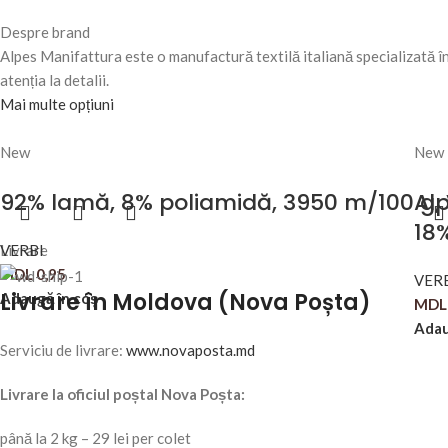
Despre brand
Alpes Manifattura este o manufactură textilă italiană specializată în
atenția la detalii.
Mai multe opțiuni
New
New
92% lamă, 8% poliamidă, 3950 m/100 g,
Al
18
VERBI
Livrare
MDL
0,95
VER
Livrare în Moldova (Nova Poșta)
Adaugă în coș
MDL
Adau
Serviciu de livrare:
www.novaposta.md
Livrare la oficiul poștal Nova Poșta:
până la 2 kg – 29 lei per colet