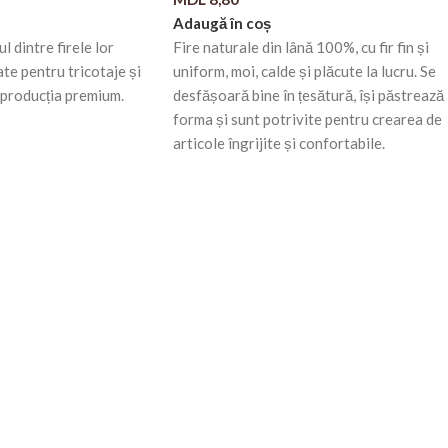
Adaugă în coș
dintre firele lor
Fire naturale din lână 100%, cu fir fin și
te pentru tricotaje și
uniform, moi, calde și plăcute la lucru. Se
n producția premium.
desfășoară bine în țesătură, își păstrează
forma și sunt potrivite pentru crearea de
articole îngrijite și confortabile.