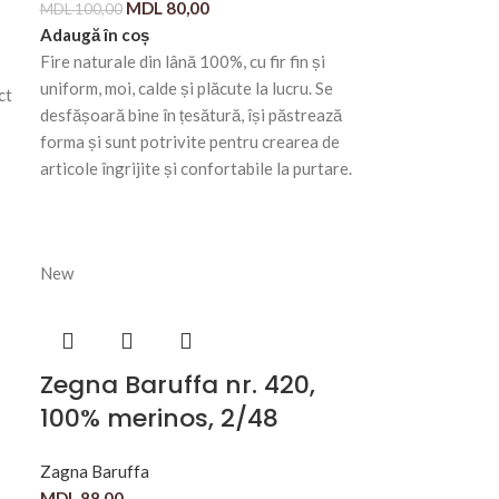
MDL
80,00
MDL
100,00
Adaugă în coș
Fire naturale din lână 100%, cu fir fin și
uniform, moi, calde și plăcute la lucru. Se
ct
desfășoară bine în țesătură, își păstrează
forma și sunt potrivite pentru crearea de
articole îngrijite și confortabile la purtare.
New
Zegna Baruffa nr. 420,
100% merinos, 2/48
Zagna Baruffa
MDL
88,00