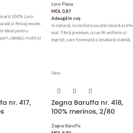
Loro Piana
MDL
0,87
erioară 100% Loro
Adaugă în coș
rală și finisaj moale.
In natural, cu textura uscată clasică și efe
te ideal pentru
mat. Fibră premium, cu un fir uniform și
puri, cămăși, rochii și
îngrijit, care formează o țesătură stabilă.
New
a nr. 417,
Zegna Baruffa nr. 418,
os
100% merinos, 2/80
Zagna Baruffa
MDL
8,80