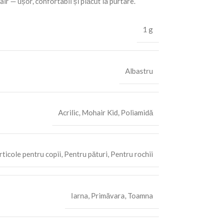
air — ușor, confortabil și plăcut la purtare.
1 g
Albastru
Acrilic
,
Mohair Kid
,
Poliamidă
rticole pentru copii
,
Pentru pături
,
Pentru rochii
Iarna
,
Primăvara
,
Toamna