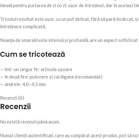
ideală pentru purtarea de zi cu zi: ușor de întreținut, dar în același ti
Tricotul rezultat este ușor, cu un puf delicat, fără să pară încărcat, ș
întreținere complicată.
Nuanța de smarald este intensă și profundă, are un aspect sofisticat ș
Cum se tricotează
— într-un singur fir: articole ușoare
— în două fire: pulovere și cardigane (recomandat)
— andrele: 4,0–4,5 mm
Recenzii (0)
Recenzii
Nu există recenzii până acum.
Numai clienții autentificați, care au cumpărat acest produs, pot să scr