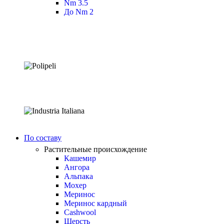
Nm 3.5
До Nm 2
По составу
Растительные происхождение
Кашемир
Ангора
Альпака
Мохер
Меринос
Меринос кардный
Cashwool
Шерсть