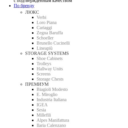
с подтверждённым качеством
По бренду
ЛЮКС
Verbi
Loro Piana
Cariaggi
Zegna Baruffa
Schoeller
Brunello Cucinelli
Lineapiù
STORAGE SYSTEMS
Shoe Cabinets
Trolleys
Hallway Units
Screens
Storage Chests
ПРЕМИУМ
Biagioli Modesto
E. Miroglio
Industria Italiana
IGEA
Sesia
Millefili
Alpes Manifattura
Ilaria Calenzano