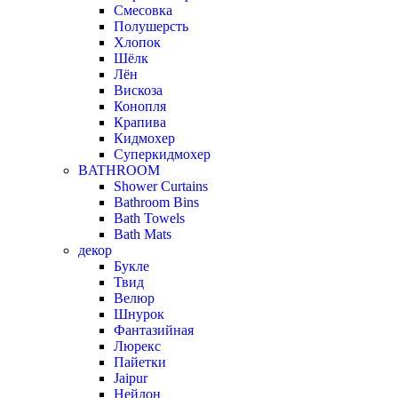
Смесовка
Полушерсть
Хлопок
Шёлк
Лён
Вискоза
Конопля
Крапива
Кидмохер
Суперкидмохер
BATHROOM
Shower Curtains
Bathroom Bins
Bath Towels
Bath Mats
декор
Букле
Твид
Велюр
Шнурок
Фантазийная
Люрекс
Пайетки
Jaipur
Нейлон