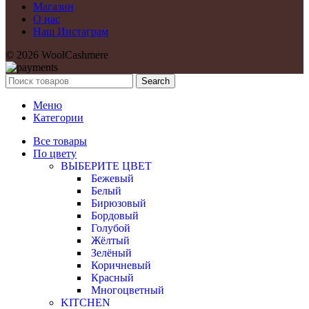
Магазин
О нас
Наш Инстаграм
© 2026 WoolCashmere
Search
Меню
Категории
Все товары
По цвету
ВЫБЕРИТЕ ЦВЕТ
Бежевый
Белый
Бирюзовый
Бордовый
Голубой
Жёлтый
Зелёный
Коричневый
Красный
Многоцветный
KITCHEN