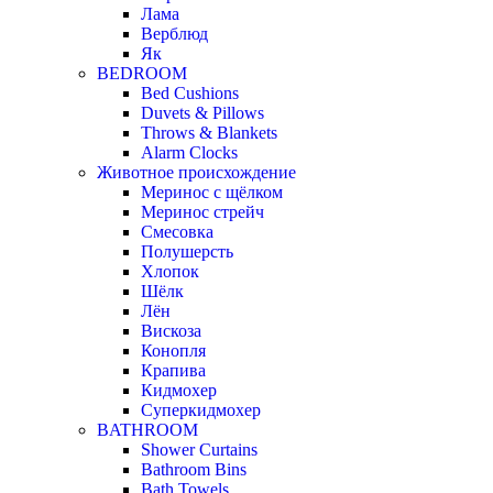
Лама
Верблюд
Як
BEDROOM
Bed Cushions
Duvets & Pillows
Throws & Blankets
Alarm Clocks
Животное происхождение
Меринос с щёлком
Меринос стрейч
Смесовка
Полушерсть
Хлопок
Шёлк
Лён
Вискоза
Конопля
Крапива
Кидмохер
Суперкидмохер
BATHROOM
Shower Curtains
Bathroom Bins
Bath Towels