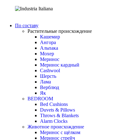
По составу
Растительные происхождение
Кашемир
Ангора
Альпака
Мохер
Меринос
Меринос кардный
Cashwool
Шерсть
Лама
Верблюд
Як
BEDROOM
Bed Cushions
Duvets & Pillows
Throws & Blankets
Alarm Clocks
Животное происхождение
Меринос с щёлком
Меринос стрейч