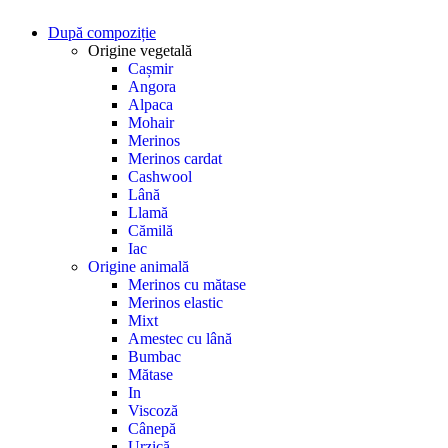
După compoziție
Origine vegetală
Cașmir
Angora
Alpaca
Mohair
Merinos
Merinos cardat
Cashwool
Lână
Llamă
Cămilă
Iac
Origine animală
Merinos cu mătase
Merinos elastic
Mixt
Amestec cu lână
Bumbac
Mătase
In
Viscoză
Cânepă
Urzică