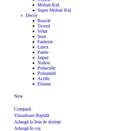
Mohair Kid
Super Mohair Kid
Decor
Bouclé
Tweed
Velur
Șnur
Fantezie
Lurex
Paiete
Jaipur
Nailon
Poliacrilic
Poliamidă
Acrilic
Elastan
New
Compară
Vizualizare Rapidă
Adaugă la lista de dorințe
Adaugă în coș