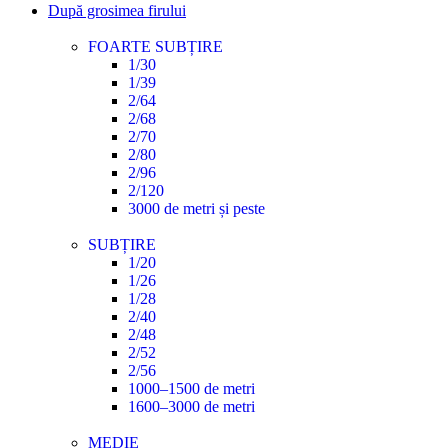
După grosimea firului
FOARTE SUBȚIRE
1/30
1/39
2/64
2/68
2/70
2/80
2/96
2/120
3000 de metri și peste
SUBȚIRE
1/20
1/26
1/28
2/40
2/48
2/52
2/56
1000–1500 de metri
1600–3000 de metri
MEDIE