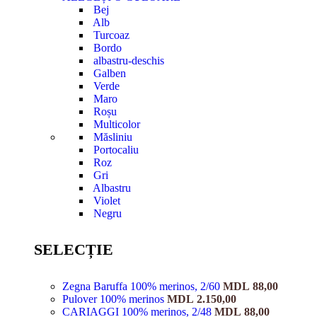
Bej
Alb
Turcoaz
Bordo
albastru-deschis
Galben
Verde
Maro
Roșu
Multicolor
Măsliniu
Portocaliu
Roz
Gri
Albastru
Violet
Negru
SELECȚIE
Zegna Baruffa 100% merinos, 2/60
MDL
88,00
Pulover 100% merinos
MDL
2.150,00
CARIAGGI 100% merinos, 2/48
MDL
88,00