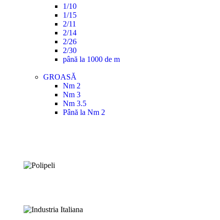
1/10
1/15
2/11
2/14
2/26
2/30
până la 1000 de m
GROASĂ
Nm 2
Nm 3
Nm 3.5
Până la Nm 2