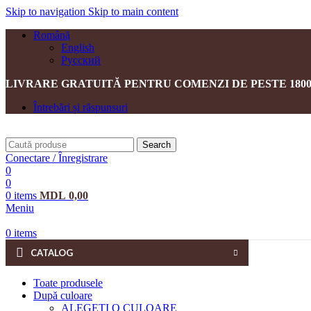
Skip to navigation
Skip to main content
Română
English
Русский
LIVRARE GRATUITĂ PENTRU COMENZI DE PESTE 1800
Întrebări și răspunsuri
Search
Conectare / Înregistrare
0
0
0
items
MDL
0,00
Meniu
0
items
CATALOG
Toate produsele
După culoare
ALEGEȚI O CULOARE