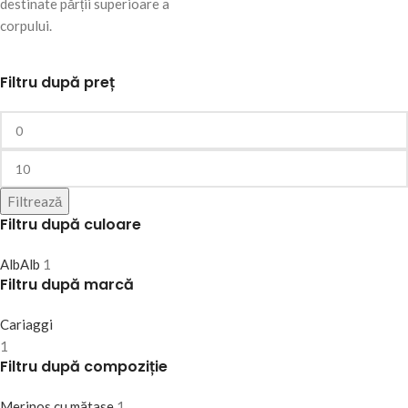
destinate părții superioare a
corpului.
Filtru după preț
Filtrează
Filtru după culoare
Alb
Alb
1
Filtru după marcă
Cariaggi
1
Filtru după compoziție
Merinos cu mătase
1