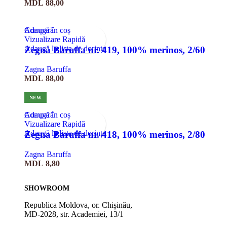
MDL
88,00
Compară
Adaugă în coș
Vizualizare Rapidă
Adaugă la lista de dorințe
Zegna Baruffa nr. 419, 100% merinos, 2/60
Zagna Baruffa
MDL
88,00
NEW
Compară
Adaugă în coș
Vizualizare Rapidă
Adaugă la lista de dorințe
Zegna Baruffa nr. 418, 100% merinos, 2/80
Zagna Baruffa
MDL
8,80
SHOWROOM
Republica Moldova, or. Chișinău,
MD-2028, str. Academiei, 13/1