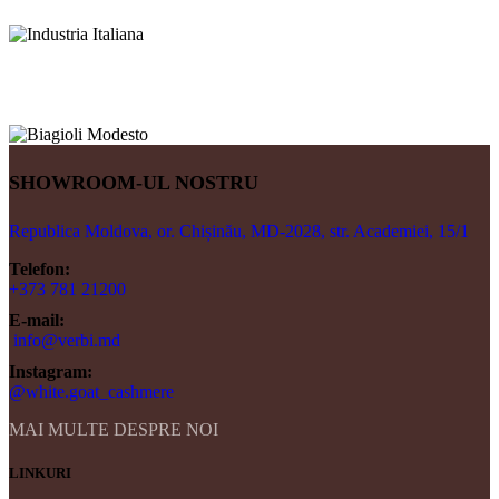
SHOWROOM-UL NOSTRU
Republica Moldova, or. Chișinău, MD-2028, str. Academiei, 15/1
Telefon:
+373 781 21200
E-mail:
info@verbi.md
Instagram:
@white.goat_cashmere
MAI MULTE DESPRE NOI
LINKURI