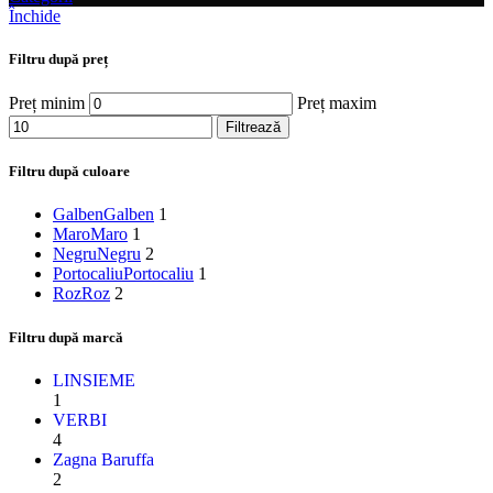
Închide
Filtru după preț
Preț minim
Preț maxim
Filtrează
Filtru după culoare
Galben
Galben
1
Maro
Maro
1
Negru
Negru
2
Portocaliu
Portocaliu
1
Roz
Roz
2
Filtru după marcă
LINSIEME
1
VERBI
4
Zagna Baruffa
2