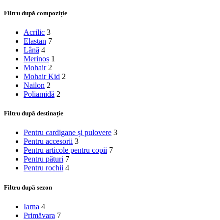
Filtru după compoziție
Acrilic
3
Elastan
7
Lână
4
Merinos
1
Mohair
2
Mohair Kid
2
Nailon
2
Poliamidă
2
Filtru după destinație
Pentru cardigane și pulovere
3
Pentru accesorii
3
Pentru articole pentru copii
7
Pentru pături
7
Pentru rochii
4
Filtru după sezon
Iarna
4
Primăvara
7