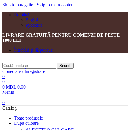
Skip to navigation
Skip to main content
Română
English
Русский
LIVRARE GRATUITĂ PENTRU COMENZI DE PESTE
1800 LEI
Întrebări și răspunsuri
Search
Conectare / Înregistrare
0
0
0
MDL
0,00
Meniu
0
Catalog
Toate produsele
După culoare
ALEGEȚI O CULOARE