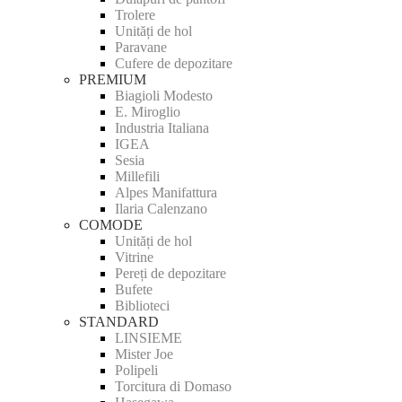
Trolere
Unități de hol
Paravane
Cufere de depozitare
PREMIUM
Biagioli Modesto
E. Miroglio
Industria Italiana
IGEA
Sesia
Millefili
Alpes Manifattura
Ilaria Calenzano
COMODE
Unități de hol
Vitrine
Pereți de depozitare
Bufete
Biblioteci
STANDARD
LINSIEME
Mister Joe
Polipeli
Torcitura di Domaso