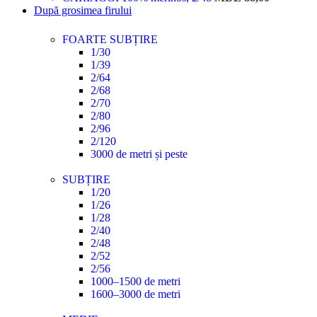
După grosimea firului
FOARTE SUBȚIRE
1/30
1/39
2/64
2/68
2/70
2/80
2/96
2/120
3000 de metri și peste
SUBȚIRE
1/20
1/26
1/28
2/40
2/48
2/52
2/56
1000–1500 de metri
1600–3000 de metri