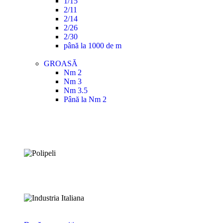
1/15
2/11
2/14
2/26
2/30
până la 1000 de m
GROASĂ
Nm 2
Nm 3
Nm 3.5
Până la Nm 2