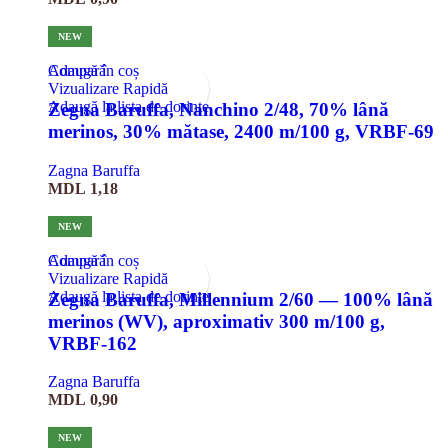
NEW
Compară
Adaugă în coș
Vizualizare Rapidă
Adaugă la lista de dorințe
Zegna Baruffa, Nanchino 2/48, 70% lână
merinos, 30% mătase, 2400 m/100 g, VRBF-69
Zagna Baruffa
MDL
1,18
NEW
Compară
Adaugă în coș
Vizualizare Rapidă
Adaugă la lista de dorințe
Zegna Baruffa, Millennium 2/60 — 100% lână
merinos (WV), aproximativ 300 m/100 g,
VRBF-162
Zagna Baruffa
MDL
0,90
NEW