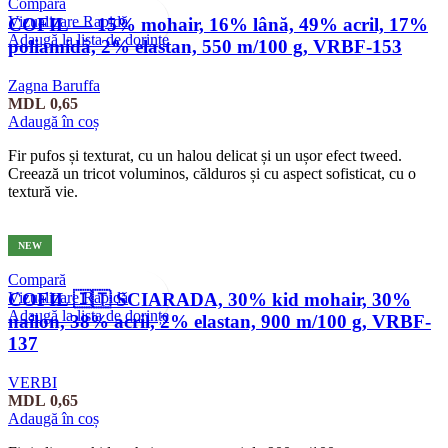
Compară
Vizualizare Rapidă
COFIL — 15% mohair, 16% lână, 49% acril, 17%
Adaugă la lista de dorințe
poliamidă, 2% elastan, 550 m/100 g, VRBF-153
Zagna Baruffa
MDL
0,65
Adaugă în coș
Fir pufos și texturat, cu un halou delicat și un ușor efect tweed.
Creează un tricot voluminos, călduros și cu aspect sofisticat, cu o
textură vie.
NEW
Compară
Vizualizare Rapidă
COFIL 🇮🇹 SCIARADA, 30% kid mohair, 30%
Adaugă la lista de dorințe
nailon, 38% acril, 2% elastan, 900 m/100 g, VRBF-
137
VERBI
MDL
0,65
Adaugă în coș