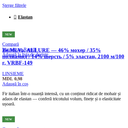
Șterge filtrele
Elastan
NEW
Compară
Vizualizare Rapidă
Be.Mi.Va, ALLURE — 46% мохер / 35%
Adaugă la lista de dorințe
полиамид / 14% шерсть / 5% эластан, 2100 м/100
г, VRBF-149
LINSIEME
MDL
0,98
Adaugă în coș
Fir italian într-o nuanță intensă, cu un conținut ridicat de mohair și
adaos de elastan — conferă tricotului volum, finețe și o elasticitate
ușoară.
NEW