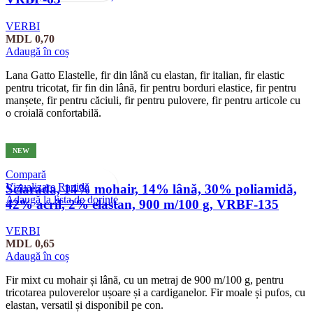
VERBI
MDL
0,70
Adaugă în coș
Lana Gatto Elastelle, fir din lână cu elastan, fir italian, fir elastic
pentru tricotat, fir fin din lână, fir pentru borduri elastice, fir pentru
manșete, fir pentru căciuli, fir pentru pulovere, fir pentru articole cu
o croială confortabilă.
NEW
Compară
Vizualizare Rapidă
Sciarada, 14% mohair, 14% lână, 30% poliamidă,
Adaugă la lista de dorințe
42% acril, 2% elastan, 900 m/100 g, VRBF-135
VERBI
MDL
0,65
Adaugă în coș
Fir mixt cu mohair și lână, cu un metraj de 900 m/100 g, pentru
tricotarea puloverelor ușoare și a cardiganelor. Fir moale și pufos, cu
elastan, versatil și disponibil pe con.