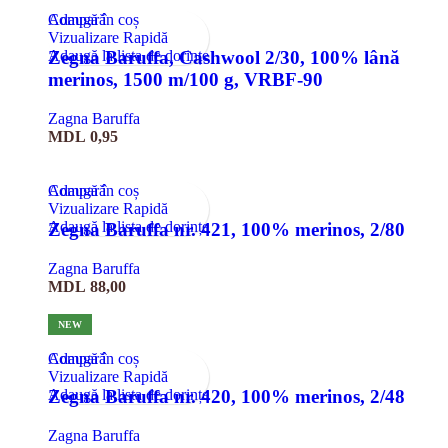
Compară
Adaugă în coș
Vizualizare Rapidă
Adaugă la lista de dorințe
Zegna Baruffa, Cashwool 2/30, 100% lână
merinos, 1500 m/100 g, VRBF-90
Zagna Baruffa
MDL
0,95
Compară
Adaugă în coș
Vizualizare Rapidă
Adaugă la lista de dorințe
Zegna Baruffa nr. 421, 100% merinos, 2/80
Zagna Baruffa
MDL
88,00
NEW
Compară
Adaugă în coș
Vizualizare Rapidă
Adaugă la lista de dorințe
Zegna Baruffa nr. 420, 100% merinos, 2/48
Zagna Baruffa