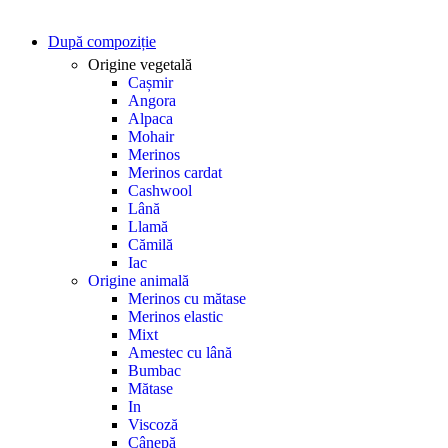
După compoziție
Origine vegetală
Cașmir
Angora
Alpaca
Mohair
Merinos
Merinos cardat
Cashwool
Lână
Llamă
Cămilă
Iac
Origine animală
Merinos cu mătase
Merinos elastic
Mixt
Amestec cu lână
Bumbac
Mătase
In
Viscoză
Cânepă