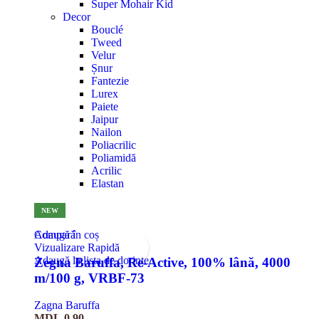
Super Mohair Kid
Decor
Bouclé
Tweed
Velur
Șnur
Fantezie
Lurex
Paiete
Jaipur
Nailon
Poliacrilic
Poliamidă
Acrilic
Elastan
NEW
Compară
Adaugă în coș
Vizualizare Rapidă
Adaugă la lista de dorințe
Zegna Baruffa, Re-Active, 100% lână, 4000
m/100 g, VRBF-73
Zagna Baruffa
MDL
0,90