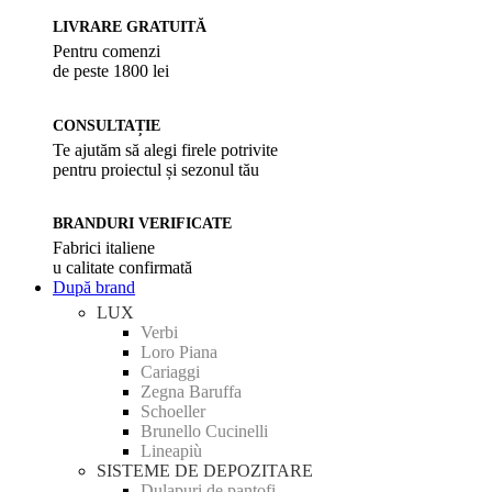
LIVRARE GRATUITĂ
Pentru comenzi
de peste 1800 lei
CONSULTAȚIE
Te ajutăm să alegi firele potrivite
pentru proiectul și sezonul tău
BRANDURI VERIFICATE
Fabrici italiene
u calitate confirmată
După brand
LUX
Verbi
Loro Piana
Cariaggi
Zegna Baruffa
Schoeller
Brunello Cucinelli
Lineapiù
SISTEME DE DEPOZITARE
Dulapuri de pantofi