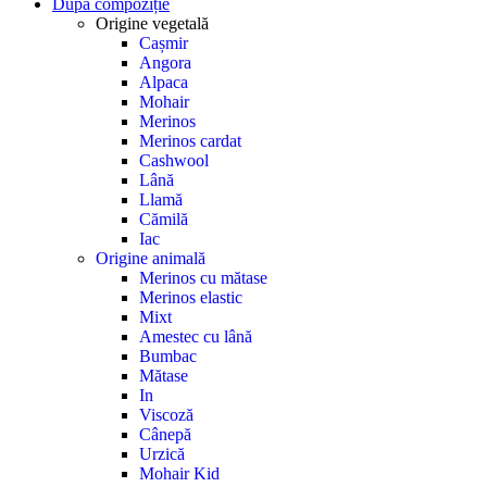
După compoziție
Origine vegetală
Cașmir
Angora
Alpaca
Mohair
Merinos
Merinos cardat
Cashwool
Lână
Llamă
Cămilă
Iac
Origine animală
Merinos cu mătase
Merinos elastic
Mixt
Amestec cu lână
Bumbac
Mătase
In
Viscoză
Cânepă
Urzică
Mohair Kid