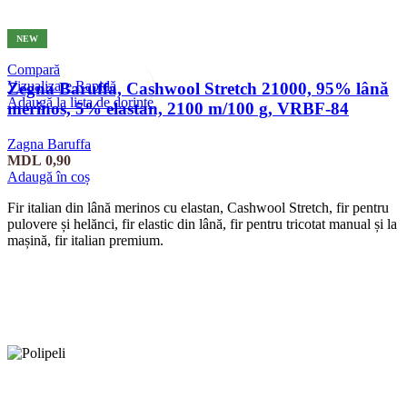
NEW
Compară
Vizualizare Rapidă
Zegna Baruffa, Cashwool Stretch 21000, 95% lână
Adaugă la lista de dorințe
merinos, 5% elastan, 2100 m/100 g, VRBF-84
Zagna Baruffa
MDL
0,90
Adaugă în coș
Fir italian din lână merinos cu elastan, Cashwool Stretch, fir pentru
pulovere și helănci, fir elastic din lână, fir pentru tricotat manual și la
mașină, fir italian premium.