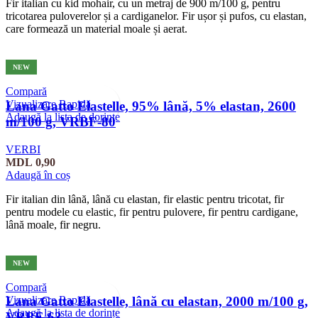
Fir italian cu kid mohair, cu un metraj de 900 m/100 g, pentru
tricotarea puloverelor și a cardiganelor. Fir ușor și pufos, cu elastan,
care formează un material moale și aerat.
NEW
Compară
Vizualizare Rapidă
Lana Gatto Elastelle, 95% lână, 5% elastan, 2600
Adaugă la lista de dorințe
m/100 g, VRBF-80
VERBI
MDL
0,90
Adaugă în coș
Fir italian din lână, lână cu elastan, fir elastic pentru tricotat, fir
pentru modele cu elastic, fir pentru pulovere, fir pentru cardigane,
lână moale, fir negru.
NEW
Compară
Vizualizare Rapidă
Lana Gatto Elastelle, lână cu elastan, 2000 m/100 g,
Adaugă la lista de dorințe
VRBF-63