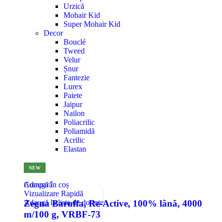
Urzică
Mohair Kid
Super Mohair Kid
Decor
Bouclé
Tweed
Velur
Șnur
Fantezie
Lurex
Paiete
Jaipur
Nailon
Poliacrilic
Poliamidă
Acrilic
Elastan
NEW
Compară
Adaugă în coș
Vizualizare Rapidă
Adaugă la lista de dorințe
Zegna Baruffa, Re-Active, 100% lână, 4000
m/100 g, VRBF-73