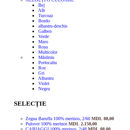
Bej
Alb
Turcoaz
Bordo
albastru-deschis
Galben
Verde
Maro
Roșu
Multicolor
Măsliniu
Portocaliu
Roz
Gri
Albastru
Violet
Negru
SELECȚIE
Zegna Baruffa 100% merinos, 2/60
MDL
88,00
Pulover 100% merinos
MDL
2.150,00
CARIAGGI 100% merinos, 2/48
MDL
88,00