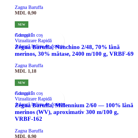
Zagna Baruffa
MDL
0,90
NEW
Compară
Adaugă în coș
Vizualizare Rapidă
Adaugă la lista de dorințe
Zegna Baruffa, Nanchino 2/48, 70% lână
merinos, 30% mătase, 2400 m/100 g, VRBF-69
Zagna Baruffa
MDL
1,18
NEW
Compară
Adaugă în coș
Vizualizare Rapidă
Adaugă la lista de dorințe
Zegna Baruffa, Millennium 2/60 — 100% lână
merinos (WV), aproximativ 300 m/100 g,
VRBF-162
Zagna Baruffa
MDL
0,90