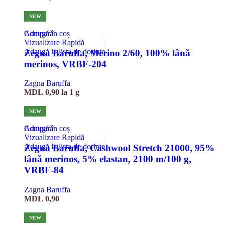
NEW
Compară
Adaugă în coș
Vizualizare Rapidă
Adaugă la lista de dorințe
Zegna Baruffa, Merino 2/60, 100% lână
merinos, VRBF-204
Zagna Baruffa
MDL
0,90
la 1 g
NEW
Compară
Adaugă în coș
Vizualizare Rapidă
Adaugă la lista de dorințe
Zegna Baruffa, Cashwool Stretch 21000, 95%
lână merinos, 5% elastan, 2100 m/100 g,
VRBF-84
Zagna Baruffa
MDL
0,90
NEW