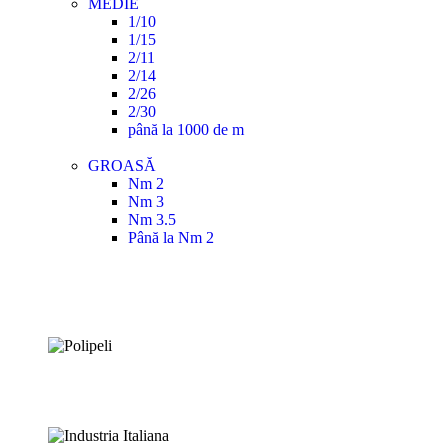
MEDIE
1/10
1/15
2/11
2/14
2/26
2/30
până la 1000 de m
GROASĂ
Nm 2
Nm 3
Nm 3.5
Până la Nm 2