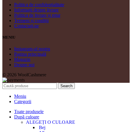
Politica de confidențialitate
Informații despre livrare
Politica de livrare și retur
Termeni și condiții
Contactați-ne
MENIU
Instagram-ul nostru
Pagina principală
Magazin
Despre noi
© 2026 WoolCashmere
Search
Meniu
Categorii
Toate produsele
După culoare
ALEGEȚI O CULOARE
Bej