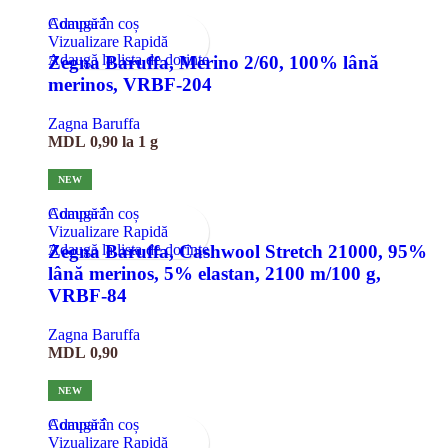
Compară
Adaugă în coș
Vizualizare Rapidă
Adaugă la lista de dorințe
Zegna Baruffa, Merino 2/60, 100% lână
merinos, VRBF-204
Zagna Baruffa
MDL
0,90
la 1 g
NEW
Compară
Adaugă în coș
Vizualizare Rapidă
Adaugă la lista de dorințe
Zegna Baruffa, Cashwool Stretch 21000, 95%
lână merinos, 5% elastan, 2100 m/100 g,
VRBF-84
Zagna Baruffa
MDL
0,90
NEW
Compară
Adaugă în coș
Vizualizare Rapidă