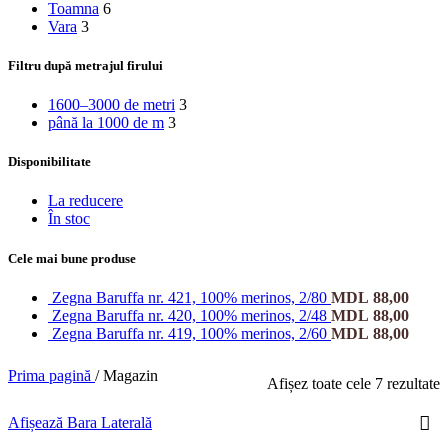
Toamna
6
Vara
3
Filtru după metrajul firului
1600–3000 de metri
3
până la 1000 de m
3
Disponibilitate
La reducere
În stoc
Cele mai bune produse
Zegna Baruffa nr. 421, 100% merinos, 2/80
MDL
88,00
Zegna Baruffa nr. 420, 100% merinos, 2/48
MDL
88,00
Zegna Baruffa nr. 419, 100% merinos, 2/60
MDL
88,00
Prima pagină
/
Magazin
Afișez toate cele 7 rezultate
Afișează Bara Laterală