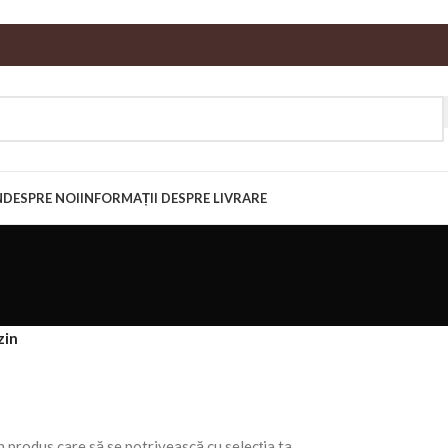
N
DESPRE NOI
INFORMAȚII DESPRE LIVRARE
zin
n produs care să se potrivească cu selecția ta.