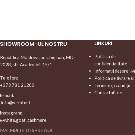
LINKURI
SHOWROOM-UL NOSTRU
Politica de
Republica Moldova, or. Chișinău, MD-
confidențialitate
2028, str. Academiei, 15/1
Informații despre liv
Telefon:
Politica de livrare și
+373 781 21200
Termeni și condiții
Contactați-ne
E-mail:
info@verbi.md
Instagram:
@white.goat_cashmere
MAI MULTE DESPRE NOI