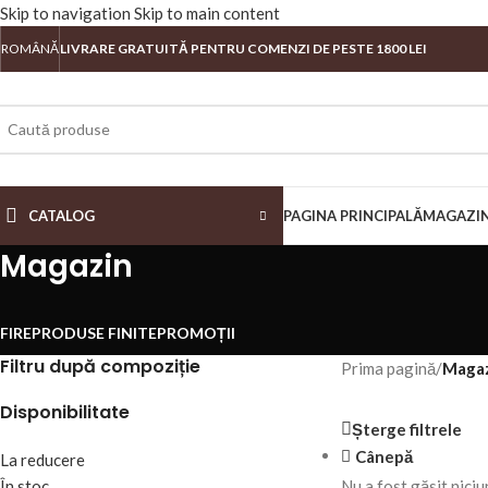
Skip to navigation
Skip to main content
ROMÂNĂ
LIVRARE GRATUITĂ PENTRU COMENZI DE PESTE 1800 LEI
CATALOG
PAGINA PRINCIPALĂ
MAGAZI
Magazin
FIRE
PRODUSE FINITE
PROMOȚII
Filtru după compoziție
Prima pagină
/
Maga
Disponibilitate
Șterge filtrele
Cânepă
La reducere
În stoc
Nu a fost găsit niciu