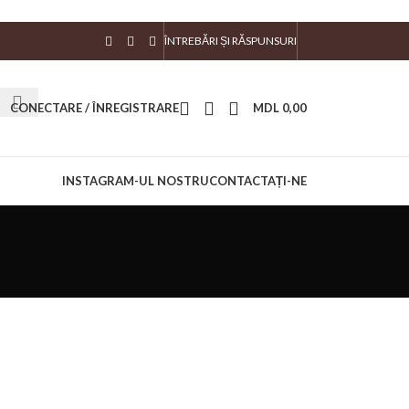
ÎNTREBĂRI ȘI RĂSPUNSURI
CONECTARE / ÎNREGISTRARE
MDL
0,00
INSTAGRAM-UL NOSTRU
CONTACTAȚI-NE