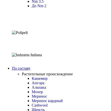
Nm 3.5
До Nm 2
По составу
Растительные происхождение
Кашемир
Ангора
Альпака
Мохер
Меринос
Меринос кардный
Cashwool
Шерсть