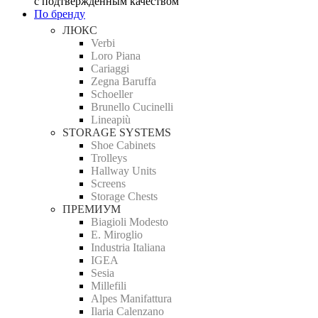
с подтверждённым качеством
По бренду
ЛЮКС
Verbi
Loro Piana
Cariaggi
Zegna Baruffa
Schoeller
Brunello Cucinelli
Lineapiù
STORAGE SYSTEMS
Shoe Cabinets
Trolleys
Hallway Units
Screens
Storage Chests
ПРЕМИУМ
Biagioli Modesto
E. Miroglio
Industria Italiana
IGEA
Sesia
Millefili
Alpes Manifattura
Ilaria Calenzano