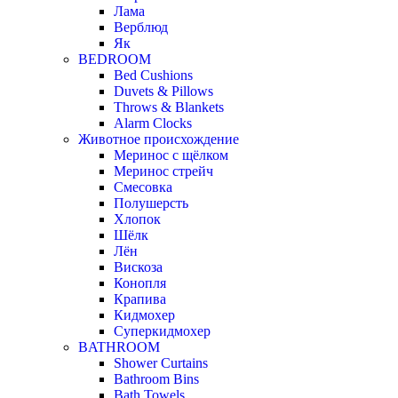
Лама
Верблюд
Як
BEDROOM
Bed Cushions
Duvets & Pillows
Throws & Blankets
Alarm Clocks
Животное происхождение
Меринос с щёлком
Меринос стрейч
Смесовка
Полушерсть
Хлопок
Шёлк
Лён
Вискоза
Конопля
Крапива
Кидмохер
Суперкидмохер
BATHROOM
Shower Curtains
Bathroom Bins
Bath Towels