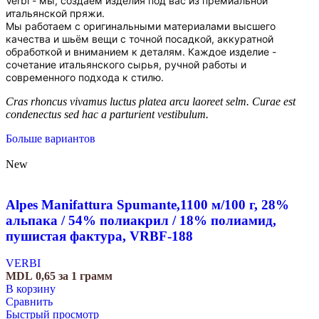
Verbi - мы, создаём изделия под вас из премиальной
итальянской пряжи.
Мы работаем с оригинальными материалами высшего
качества и шьём вещи с точной посадкой, аккуратной
обработкой и вниманием к деталям. Каждое изделие -
сочетание итальянского сырья, ручной работы и
современного подхода к стилю.
Cras rhoncus vivamus luctus platea arcu laoreet selm. Curae est
condenectus sed hac a parturient vestibulum.
Больше вариантов
New
Alpes Manifattura Spumante,1100 м/100 г, 28%
альпака / 54% полиакрил / 18% полиамид,
пушистая фактура, VRBF-188
VERBI
MDL
0,65
за 1 грамм
В корзину
Сравнить
Быстрый просмотр