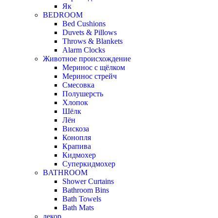
Як
BEDROOM
Bed Cushions
Duvets & Pillows
Throws & Blankets
Alarm Clocks
Животное происхождение
Меринос с щёлком
Меринос стрейч
Смесовка
Полушерсть
Хлопок
Шёлк
Лён
Вискоза
Конопля
Крапива
Кидмохер
Суперкидмохер
BATHROOM
Shower Curtains
Bathroom Bins
Bath Towels
Bath Mats
декор