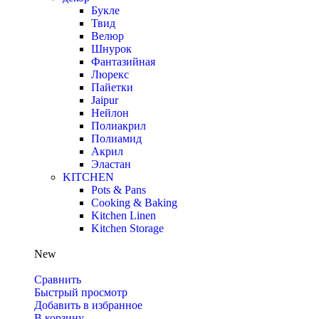
Букле
Твид
Велюр
Шнурок
Фантазийная
Люрекс
Пайетки
Jaipur
Нейлон
Полиакрил
Полиамид
Акрил
Эластан
KITCHEN
Pots & Pans
Cooking & Baking
Kitchen Linen
Kitchen Storage
New
Сравнить
Быстрый просмотр
Добавить в избранное
В корзину