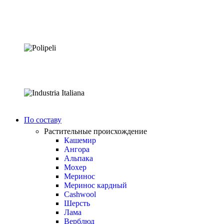
По составу
Растительные происхождение
Кашемир
Ангора
Альпака
Мохер
Меринос
Меринос кардный
Cashwool
Шерсть
Лама
Верблюд