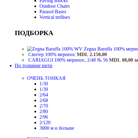
Paving Blocks
Outdoor Chairs
Parasol Bases
Vertical trellises
ПОДБОРКА
Zegna Baruffa 100% мери
Свитер 100% меринос
MDL
2.150,00
CARIAGGI 100% меринос, 2/48 № 56
MDL
88,00
з
По толщине нити
ОЧЕНЬ ТОНКАЯ
1/30
1/39
2/64
2/68
2/70
2/80
2/96
2/120
3000 м и больше