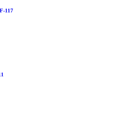
F-117
11