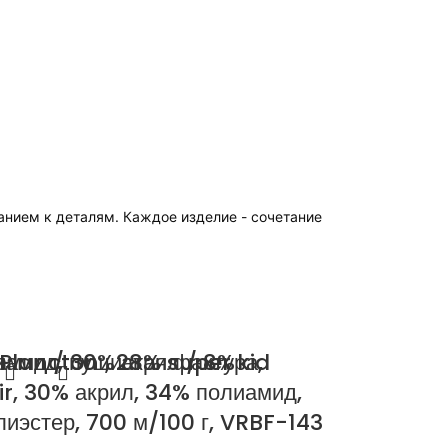
анием к деталям. Каждое изделие - сочетание
иамид, пушистая фактура,
амид / 30% акрил / 8%
Plancton , 28% super kid
r, 30% акрил, 34% полиамид,
иэстер, 700 м/100 г, VRBF-143