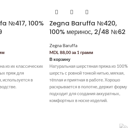
fa №417, 100%
Zegna Baruffa №420,
9
100% меринос, 2/48 №62
Zegna Baruffa
амм
MDL
88,00
за 1 грамм
В корзину
а из их классических
Натуральная шерстяная пряжа из 100%
ых пряж для
шерсть с ровной тонкой нитью, мягкая,
, используется в
тёплая и приятная в работе. Хорошо
водстве.
раскрывается в полотне, держит форму
подходит для создания аккуратных,
комфортных в носке изделий.