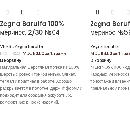
Zegna Baruffa 100%
Zegna Baruf
меринос, 2/30 №64
меринос №5
VERBI
,
Zegna Baruffa
Zegna Baruffa
MDL
80,00
за 1 грамм
MDL
88,00
за 1 гр
MDL
100,00
В корзину
В корзину
Натуральная шерстяная пряжа из 100%
MERINOS 6000 - одн
шерсть с ровной тонкой нитью, мягкая,
кардных мериносов
тёплая и приятная в работе. Хорошо
трикотажа и вязания
раскрывается в полотне, держит форму и
премиальном произ
подходит для создания аккуратных,
комфортных в носке изделий.