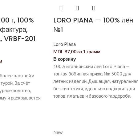
100 г, 100%
LORO PIANA — 100% лён
 фактура,
№1
а, VRBF-201
Loro Piana
MDL
87,00
за 1 грамм
В корзину
м
100% итальянский лён Loro Piana —
тонкая бобинная пряжа Nm 5000 для
более плотной и
летних изделий. Дышащая, натуральная
турой. За счёт
без синтетики, идеально подходит для
урное полотно,
топов, платьев и базового гардероба.
рму и раскрывается
New