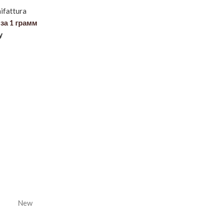
ifattura
за 1 грамм
у
New