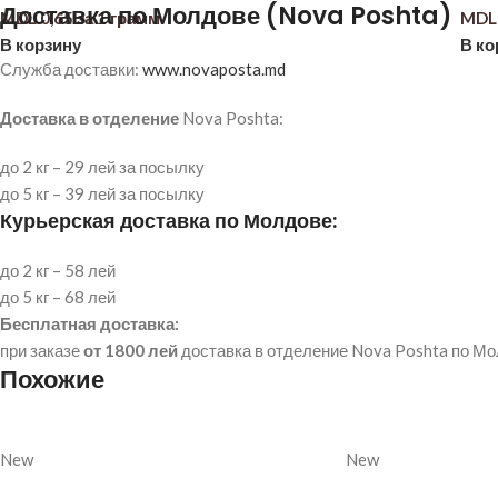
Доставка по Молдове (Nova Poshta)
MDL
0,65
за 1 грамм
MDL
В корзину
В ко
Служба доставки:
www.novaposta.md
Доставка в отделение
Nova Poshta:
до 2 кг – 29 лей за посылку
до 5 кг – 39 лей за посылку
Курьерская доставка по Молдове:
до 2 кг – 58 лей
до 5 кг – 68 лей
Бесплатная доставка:
при заказе
от 1800 лей
доставка в отделение Nova Poshta по М
Похожие
New
New