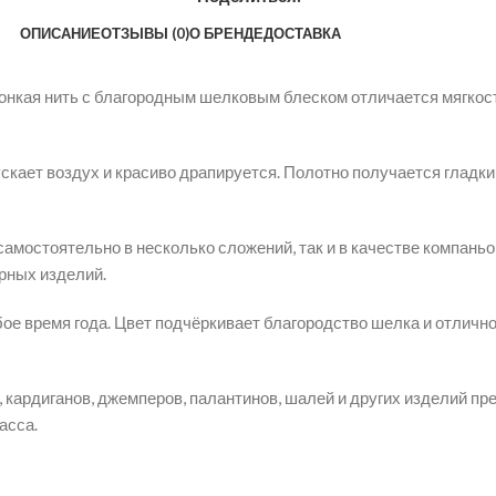
ОПИСАНИЕ
ОТЗЫВЫ (0)
О БРЕНДЕ
ДОСТАВКА
онкая нить с благородным шелковым блеском отличается мягкос
кает воздух и красиво драпируется. Полотно получается гладки
самостоятельно в несколько сложений, так и в качестве компань
рных изделий.
е время года. Цвет подчёркивает благородство шелка и отлично 
, кардиганов, джемперов, палантинов, шалей и других изделий п
асса.