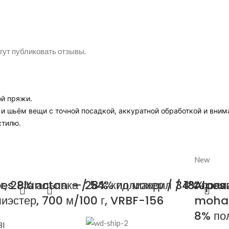
гут публиковать отзывы.
ой пряжи.
 шьём вещи с точной посадкой, аккуратной обработкой и вним
стилю.
New
, 28% альпака / 54% полиакрил / 18% пол
pes Plancton — 28% кид мохер / 34% поли
Alpes 
иэстер, 700 м/100 г, VRBF-156
mohai
8% пол
BI