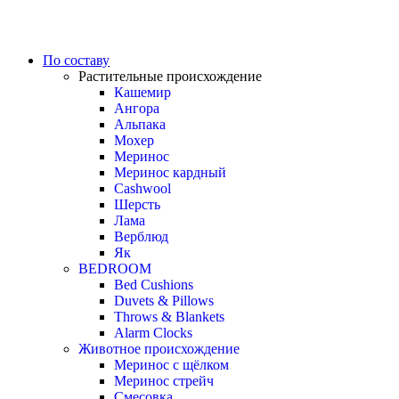
По составу
Растительные происхождение
Кашемир
Ангора
Альпака
Мохер
Меринос
Меринос кардный
Cashwool
Шерсть
Лама
Верблюд
Як
BEDROOM
Bed Cushions
Duvets & Pillows
Throws & Blankets
Alarm Clocks
Животное происхождение
Меринос с щёлком
Меринос стрейч
Смесовка