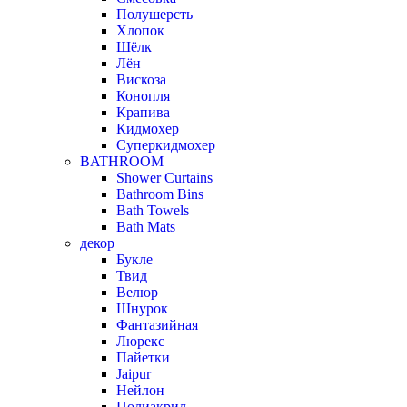
Полушерсть
Хлопок
Шёлк
Лён
Вискоза
Конопля
Крапива
Кидмохер
Суперкидмохер
BATHROOM
Shower Curtains
Bathroom Bins
Bath Towels
Bath Mats
декор
Букле
Твид
Велюр
Шнурок
Фантазийная
Люрекс
Пайетки
Jaipur
Нейлон
Полиакрил