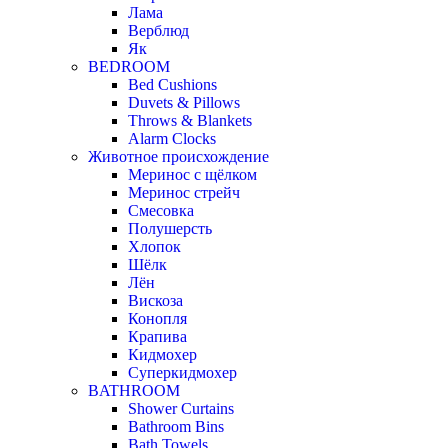
Лама
Верблюд
Як
BEDROOM
Bed Cushions
Duvets & Pillows
Throws & Blankets
Alarm Clocks
Животное происхождение
Меринос с щёлком
Меринос стрейч
Смесовка
Полушерсть
Хлопок
Шёлк
Лён
Вискоза
Конопля
Крапива
Кидмохер
Суперкидмохер
BATHROOM
Shower Curtains
Bathroom Bins
Bath Towels