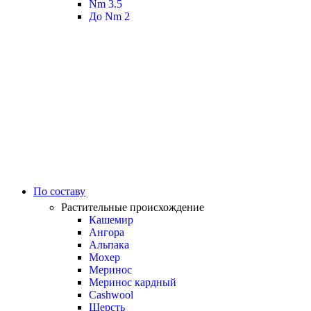
Nm 3.5
До Nm 2
По составу
Растительные происхождение
Кашемир
Ангора
Альпака
Мохер
Меринос
Меринос кардный
Cashwool
Шерсть