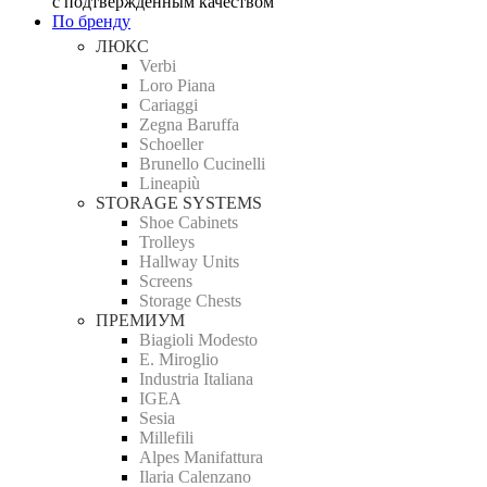
с подтверждённым качеством
По бренду
ЛЮКС
Verbi
Loro Piana
Cariaggi
Zegna Baruffa
Schoeller
Brunello Cucinelli
Lineapiù
STORAGE SYSTEMS
Shoe Cabinets
Trolleys
Hallway Units
Screens
Storage Chests
ПРЕМИУМ
Biagioli Modesto
E. Miroglio
Industria Italiana
IGEA
Sesia
Millefili
Alpes Manifattura
Ilaria Calenzano