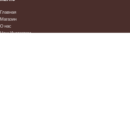
Главная
Магазин
О нас
Наш Инстаграм
© 2026 WoolCashmere
Фильтры
Корзина
Мой аккаунт
Меню
Мы используем файлы cookie для улучшения вашего опыта
использования нашего сайта. Просматривая этот сайт, вы
соглашаетесь на использование нами файлов cookie.
Подробнее
Принять