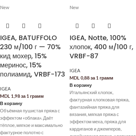
New
New
IGEA, BATUFFOLO
IGEA, Notte, 100%
230 м/100 г — 70%
хлопок, 400 м/100 г,
кид мохер, 15%
VRBF-87
меринос, 15%
IGEA
полиамид, VRBF-173
MDL
0,88
за 1 грамм
В корзину
IGEA
Итальянский хлопок,
MDL
1,98
за 1 грамм
фактурная хлопковая пряжа,
В корзину
фантазийная пряжа для
Объёмная пушистая пряжа с
вязания, мягкая пряжа с
эффектом «облака». Даёт
эффектом меха, пряжа для
тёплое, мягкое и максимально
кардиганов и джемперов,
фактурное полотно с