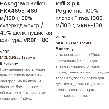
Hasegawa Seika
Iafil S.p.A.
HKA4655, 480
Paglierino, 100%
м/100 г, 60%
хлопок Pima, 1000
суперкид мохер /
м/100 г, VRBF-100
40% шёлк, пушистая
VERBI
фактура, VRBF-180
MDL
0,88
за 1 грамм
В корзину
VERBI
Итальянский хлопок Pima,
MDL
2,95
за 1 грамм
премиальный хлопок для
В корзину
вязания, мягкая хлопковая
Премиальная итальянская
пряжа, летняя пряжа, пряжа для
пряжа с мягким пушком и
топов и футболок, пряжа для
благородным шёлковым
детских изделий, натуральный
блеском. Даёт плотное, но
хлопок, хлопковая пряжа
лёгкое полотно с эффектом
высокого качества.
«дорогого» объёма.