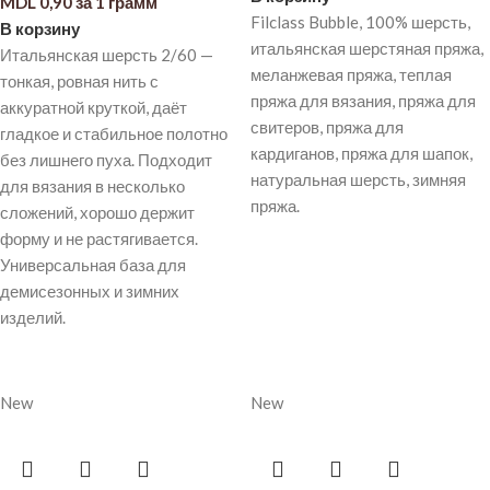
MDL
0,90
за 1 грамм
Filclass Bubble, 100% шерсть,
В корзину
итальянская шерстяная пряжа,
Итальянская шерсть 2/60 —
меланжевая пряжа, теплая
тонкая, ровная нить с
пряжа для вязания, пряжа для
аккуратной круткой, даёт
свитеров, пряжа для
гладкое и стабильное полотно
кардиганов, пряжа для шапок,
без лишнего пуха. Подходит
натуральная шерсть, зимняя
для вязания в несколько
пряжа.
сложений, хорошо держит
форму и не растягивается.
Универсальная база для
демисезонных и зимних
изделий.
New
New