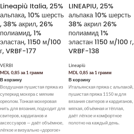
Lineapiù Italia, 25%
LINEAPIU, 25%
альпака, 10% шерсть
альпака 10% шерсть
, 38% акрил, 26%
38% акрил 26%
полиамид, 1%
полиамид 1%
эластан, 1150 м/100
эластан 1150 м/100 г,
г, VRBF-177
VRBF-138
VERBI
Lineapiù
MDL
0,85
за 1 грамм
MDL
0,85
за 1 грамм
В корзину
В корзину
Воздушная пушистая пряжа из
Итальянская пряжа с альпакой,
суперкид мохера с мягким
пушистая пряжа 1150 м для
ореолом. Тонкая мохеровая
вязания свитеров и кардиганов,
нить для вязания, подходит для
мягкая, объёмная и тёплая,
свитеров, кардиганов и
даёт лёгкое и комфортное
аксессуаров — даёт объёмное,
полотно на каждый день.
лёгкое и визуально «дорогое»