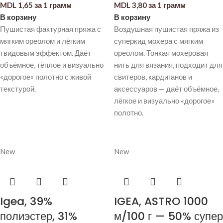
MDL
1,65
за 1 грамм
MDL
3,80
за 1 грамм
В корзину
В корзину
Пушистая фактурная пряжа с
Воздушная пушистая пряжа из
мягким ореолом и лёгким
суперкид мохера с мягким
твидовым эффектом. Даёт
ореолом. Тонкая мохеровая
объёмное, тёплое и визуально
нить для вязания, подходит для
«дорогое» полотно с живой
свитеров, кардиганов и
текстурой.
аксессуаров — даёт объёмное,
лёгкое и визуально «дорогое»
полотно.
New
New
Igea, 39%
IGEA, ASTRO 1000
полиэстер, 31%
м/100 г — 50% супер