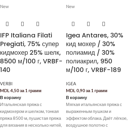
New
New
IFP Italiana Filati
Igea Antares, 30%
Pregiati, 75% супер
кид мохер / 30%
кидмохер 25% шелк,
полиамид / 30%
8500 м/100 г, VRBF-
полиакрил, 950
140
м/100 г, VRBF-189
VERBI
IGEA
MDL
4,50
за 1 грамм
MDL
0,90
за 1 грамм
В корзину
В корзину
Итальянская пряжа с
Мягкая итальянская пряжа с
кидмохером и шелком, тонкая
выраженным пушком и
пряжа 8500 м, пушистая пряжа
эффектом облака. Даёт лёгкое,
для вязания в несколько нитей,
воздушное полотно с