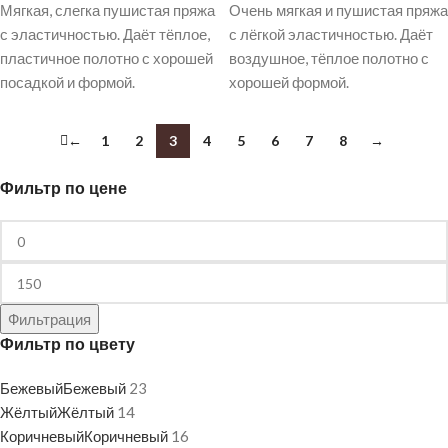
Мягкая, слегка пушистая пряжа
Очень мягкая и пушистая пряжа
с эластичностью. Даёт тёплое,
с лёгкой эластичностью. Даёт
пластичное полотно с хорошей
воздушное, тёплое полотно с
посадкой и формой.
хорошей формой.
←
1
2
3
4
5
6
7
8
→
Фильтр по цене
Фильтрация
Фильтр по цвету
Бежевый
Бежевый
23
Жёлтый
Жёлтый
14
Коричневый
Коричневый
16