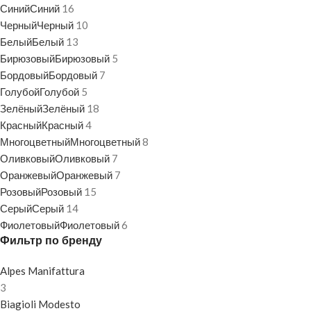
Синий
Синий
16
Черный
Черный
10
Белый
Белый
13
Бирюзовый
Бирюзовый
5
Бордовый
Бордовый
7
Голубой
Голубой
5
Зелёный
Зелёный
18
Красный
Красный
4
Многоцветный
Многоцветный
8
Оливковый
Оливковый
7
Оранжевый
Оранжевый
7
Розовый
Розовый
15
Серый
Серый
14
Фиолетовый
Фиолетовый
6
Фильтр по бренду
Alpes Manifattura
3
Biagioli Modesto