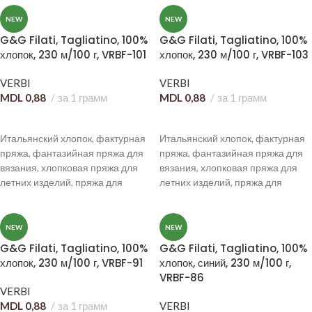
джемперов и кардиганов,
кардиганов, натуральная пряжа
хлопковая нить для топов и
для ручного вязания,
NEW
NEW
футболок.
универсальная хлопковая нить.
G&G Filati, Tagliatino, 100%
G&G Filati, Tagliatino, 100%
хлопок, 230 м/100 г, VRBF-101
хлопок, 230 м/100 г, VRBF-103
VERBI
VERBI
MDL
0,88
за 1 грамм
MDL
0,88
за 1 грамм
В КОРЗИНУ
В КОРЗИНУ
Итальянский хлопок, фактурная
Итальянский хлопок, фактурная
пряжа, фантазийная пряжа для
пряжа, фантазийная пряжа для
вязания, хлопковая пряжа для
вязания, хлопковая пряжа для
летних изделий, пряжа для
летних изделий, пряжа для
топов, кардиганов и аксессуаров,
топов, футболок, кардиганов и
объёмная фактура, летняя
аксессуаров, необычная
пряжа премиум-класса.
текстура, яркая летняя пряжа.
NEW
NEW
G&G Filati, Tagliatino, 100%
G&G Filati, Tagliatino, 100%
хлопок, 230 м/100 г, VRBF-91
хлопок, синий, 230 м/100 г,
VRBF-86
VERBI
MDL
0,88
за 1 грамм
VERBI