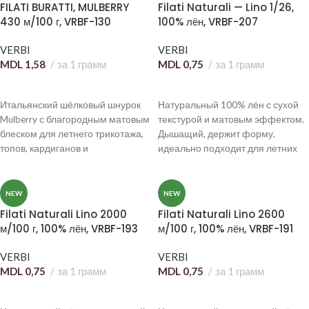
FILATI BURATTI, MULBERRY
Filati Naturali — Lino 1/26,
вязания.
430 м/100 г, VRBF-130
100% лён, VRBF-207
VERBI
VERBI
MDL
1,58
за 1 грамм
MDL
0,75
за 1 грамм
В КОРЗИНУ
В КОРЗИНУ
Итальянский шёлковый шнурок
Натуральный 100% лён с сухой
Mulberry с благородным матовым
текстурой и матовым эффектом.
блеском для летнего трикотажа,
Дышащий, держит форму,
топов, кардиганов и
идеально подходит для летних
премиальных изделий. Подходит
изделий и становится мягче
для ручного и машинного
после стирки.
вязания.
NEW
NEW
Filati Naturali Lino 2000
Filati Naturali Lino 2600
м/100 г, 100% лён, VRBF-193
м/100 г, 100% лён, VRBF-191
VERBI
VERBI
MDL
0,75
за 1 грамм
MDL
0,75
за 1 грамм
В КОРЗИНУ
В КОРЗИНУ