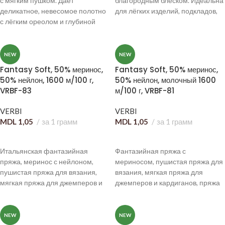
с мягким пушком. Даёт
благородным блеском. Идеальна
деликатное, невесомое полотно
для лёгких изделий, подкладов,
с лёгким ореолом и глубиной
смесовок и вязания в несколько
цвета.
сложений.
NEW
NEW
Fantasy Soft, 50% меринос,
Fantasy Soft, 50% меринос,
50% нейлон, 1600 м/100 г,
50% нейлон, молочный 1600
VRBF-83
м/100 г, VRBF-81
VERBI
VERBI
MDL
1,05
за 1 грамм
MDL
1,05
за 1 грамм
В КОРЗИНУ
В КОРЗИНУ
Итальянская фантазийная
Фантазийная пряжа с
пряжа, меринос с нейлоном,
мериносом, пушистая пряжа для
пушистая пряжа для вязания,
вязания, мягкая пряжа для
мягкая пряжа для джемперов и
джемперов и кардиганов, пряжа
кардиганов, пряжа с эффектом
с длинным ворсом,
меха, дизайнерская пряжа,
дизайнерская пряжа, объёмная
воздушная пряжа премиум-
пряжа для аксессуаров,
NEW
NEW
класса.
премиальная пряжа для ручного