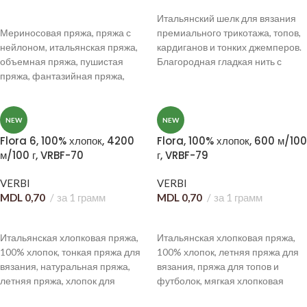
В КОРЗИНУ
Итальянский шелк для вязания
Мериносовая пряжа, пряжа с
премиального трикотажа, топов,
нейлоном, итальянская пряжа,
кардиганов и тонких джемперов.
объемная пряжа, пушистая
Благородная гладкая нить с
пряжа, фантазийная пряжа,
красивым натуральным блеском
пряжа для свитеров, пряжа для
и дорогой пластикой полотна.
кардиганов, теплая пряжа для
вязания, зимняя пряжа.
NEW
NEW
Flora 6, 100% хлопок, 4200
Flora, 100% хлопок, 600 м/100
м/100 г, VRBF-70
г, VRBF-79
VERBI
VERBI
MDL
0,70
за 1 грамм
MDL
0,70
за 1 грамм
В КОРЗИНУ
В КОРЗИНУ
Итальянская хлопковая пряжа,
Итальянская хлопковая пряжа,
100% хлопок, тонкая пряжа для
100% хлопок, летняя пряжа для
вязания, натуральная пряжа,
вязания, пряжа для топов и
летняя пряжа, хлопок для
футболок, мягкая хлопковая
машинного вязания, пряжа для
пряжа, пряжа для платьев и