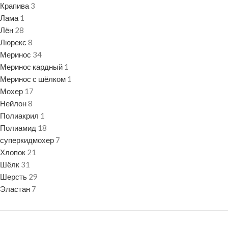
Крапива
3
Лама
1
Лён
28
Люрекс
8
Меринос
34
Меринос кардный
1
Меринос с шёлком
1
Мохер
17
Нейлон
8
Полиакрил
1
Полиамид
18
суперкидмохер
7
Хлопок
21
Шёлк
31
Шерсть
29
Эластан
7