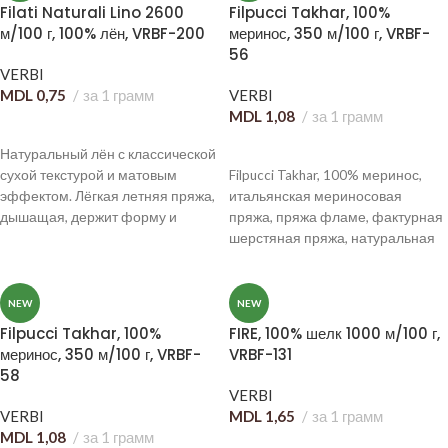
Filati Naturali Lino 2600
Filpucci Takhar, 100%
м/100 г, 100% лён, VRBF-200
меринос, 350 м/100 г, VRBF-
56
VERBI
MDL
0,75
за 1 грамм
VERBI
MDL
1,08
за 1 грамм
В КОРЗИНУ
В КОРЗИНУ
Натуральный лён с классической
сухой текстурой и матовым
Filpucci Takhar, 100% меринос,
эффектом. Лёгкая летняя пряжа,
итальянская мериносовая
дышащая, держит форму и
пряжа, пряжа фламе, фактурная
становится мягче после стирки.
шерстяная пряжа, натуральная
шерсть, меланжевая пряжа,
пряжа для свитеров, пряжа для
кардиганов, зимняя пряжа для
NEW
NEW
вязания.
Filpucci Takhar, 100%
FIRE, 100% шелк 1000 м/100 г,
меринос, 350 м/100 г, VRBF-
VRBF-131
58
VERBI
VERBI
MDL
1,65
за 1 грамм
MDL
1,08
за 1 грамм
В КОРЗИНУ