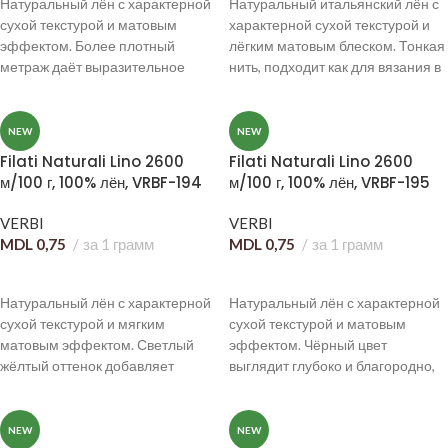
Натуральный лён с характерной
Натуральный итальянский лён с
сухой текстурой и матовым
характерной сухой текстурой и
эффектом. Более плотный
лёгким матовым блеском. Тонкая
метраж даёт выразительное
нить, подходит как для вязания в
полотно и подчёркивает фактуру
несколько сложений, так и для
изделия.
ажурных, лёгких изделий.
NEW
NEW
Filati Naturali Lino 2600
Filati Naturali Lino 2600
м/100 г, 100% лён, VRBF-194
м/100 г, 100% лён, VRBF-195
VERBI
VERBI
MDL
0,75
за 1 грамм
MDL
0,75
за 1 грамм
В КОРЗИНУ
В КОРЗИНУ
Натуральный лён с характерной
Натуральный лён с характерной
сухой текстурой и мягким
сухой текстурой и матовым
матовым эффектом. Светлый
эффектом. Чёрный цвет
жёлтый оттенок добавляет
выглядит глубоко и благородно,
изделию свежесть и делает его
отлично держит форму и
визуально легче
подходит для структурных
изделий
NEW
NEW