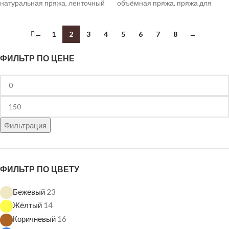
натуральная пряжа, ленточный
объёмная пряжа, пряжа для
хлопок, пряжа для топов, пряжа
кардиганов, пряжа для свитеров,
для футболок, пряжа для
мягкая пушистая пряжа, зимняя
←
1
2
3
4
5
6
7
8
→
кардиганов, пряжа для платьев.
пряжа.
ФИЛЬТР ПО ЦЕНЕ
Фильтрация
ФИЛЬТР ПО ЦВЕТУ
Бежевый
23
Жёлтый
14
Коричневый
16