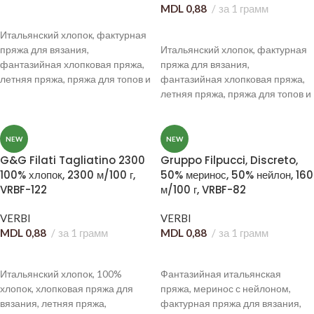
MDL
0,88
за 1 грамм
В КОРЗИНУ
В КОРЗИНУ
Итальянский хлопок, фактурная
пряжа для вязания,
Итальянский хлопок, фактурная
фантазийная хлопковая пряжа,
пряжа для вязания,
летняя пряжа, пряжа для топов и
фантазийная хлопковая пряжа,
кардиганов, пряжа с эффектом
летняя пряжа, пряжа для топов и
бахромы, дизайнерская пряжа
кардиганов, пряжа с эффектом
для стильных изделий.
бахромы, дизайнерская пряжа
для стильных изделий.
NEW
NEW
G&G Filati Tagliatino 2300
Gruppo Filpucci, Discreto,
100% хлопок, 2300 м/100 г,
50% меринос, 50% нейлон, 160
VRBF-122
м/100 г, VRBF-82
VERBI
VERBI
MDL
0,88
за 1 грамм
MDL
0,88
за 1 грамм
В КОРЗИНУ
В КОРЗИНУ
Итальянский хлопок, 100%
Фантазийная итальянская
хлопок, хлопковая пряжа для
пряжа, меринос с нейлоном,
вязания, летняя пряжа,
фактурная пряжа для вязания,