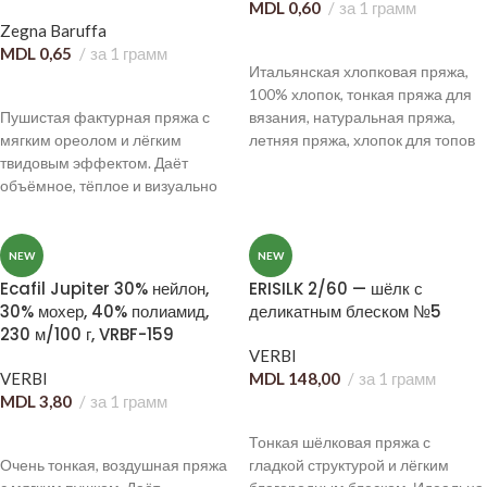
MDL
0,60
за 1 грамм
Zegna Baruffa
В КОРЗИНУ
MDL
0,65
за 1 грамм
Итальянская хлопковая пряжа,
В КОРЗИНУ
100% хлопок, тонкая пряжа для
Пушистая фактурная пряжа с
вязания, натуральная пряжа,
мягким ореолом и лёгким
летняя пряжа, хлопок для топов
твидовым эффектом. Даёт
и футболок, пряжа для
объёмное, тёплое и визуально
кардиганов, хлопковая нить для
«дорогое» полотно с живой
ручного и машинного вязания,
текстурой.
яркая пряжа для одежды.
NEW
NEW
Ecafil Jupiter 30% нейлон,
ERISILK 2/60 — шёлк с
30% мохер, 40% полиамид,
деликатным блеском №5
230 м/100 г, VRBF-159
VERBI
VERBI
MDL
148,00
за 1 грамм
MDL
3,80
за 1 грамм
В КОРЗИНУ
В КОРЗИНУ
Тонкая шёлковая пряжа с
Очень тонкая, воздушная пряжа
гладкой структурой и лёгким