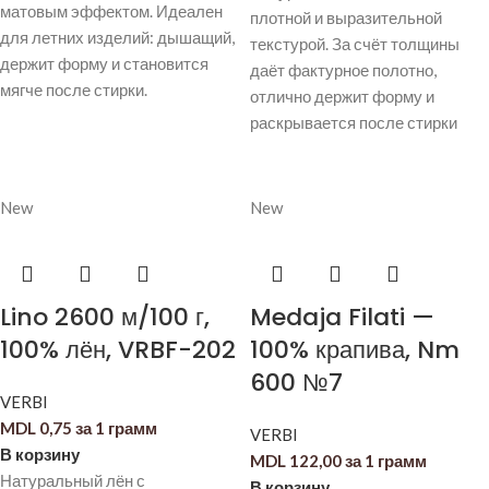
матовым эффектом. Идеален
плотной и выразительной
для летних изделий: дышащий,
текстурой. За счёт толщины
держит форму и становится
даёт фактурное полотно,
мягче после стирки.
отлично держит форму и
раскрывается после стирки
New
New
Lino 2600 м/100 г,
Medaja Filati —
100% лён, VRBF-202
100% крапива, Nm
600 №7
VERBI
MDL
0,75
за 1 грамм
VERBI
В корзину
MDL
122,00
за 1 грамм
Натуральный лён с
В корзину