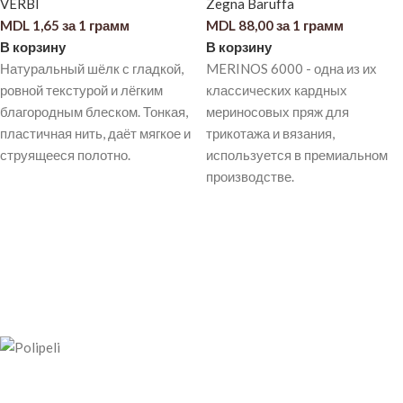
VERBI
Zegna Baruffa
MDL
1,65
за 1 грамм
MDL
88,00
за 1 грамм
В корзину
В корзину
Натуральный шёлк с гладкой,
MERINOS 6000 - одна из их
ровной текстурой и лёгким
классических кардных
благородным блеском. Тонкая,
мериносовых пряж для
пластичная нить, даёт мягкое и
трикотажа и вязания,
струящееся полотно.
используется в премиальном
производстве.