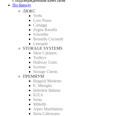
с подтверждённым качеством
По бренду
ЛЮКС
Verbi
Loro Piana
Cariaggi
Zegna Baruffa
Schoeller
Brunello Cucinelli
Lineapiù
STORAGE SYSTEMS
Shoe Cabinets
Trolleys
Hallway Units
Screens
Storage Chests
ПРЕМИУМ
Biagioli Modesto
E. Miroglio
Industria Italiana
IGEA
Sesia
Millefili
Alpes Manifattura
Ilaria Calenzano