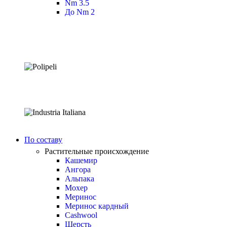
Nm 3.5
До Nm 2
По составу
Растительные происхождение
Кашемир
Ангора
Альпака
Мохер
Меринос
Меринос кардный
Cashwool
Шерсть