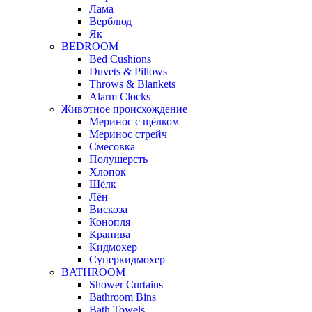
Лама
Верблюд
Як
BEDROOM
Bed Cushions
Duvets & Pillows
Throws & Blankets
Alarm Clocks
Животное происхождение
Меринос с щёлком
Меринос стрейч
Смесовка
Полушерсть
Хлопок
Шёлк
Лён
Вискоза
Конопля
Крапива
Кидмохер
Суперкидмохер
BATHROOM
Shower Curtains
Bathroom Bins
Bath Towels