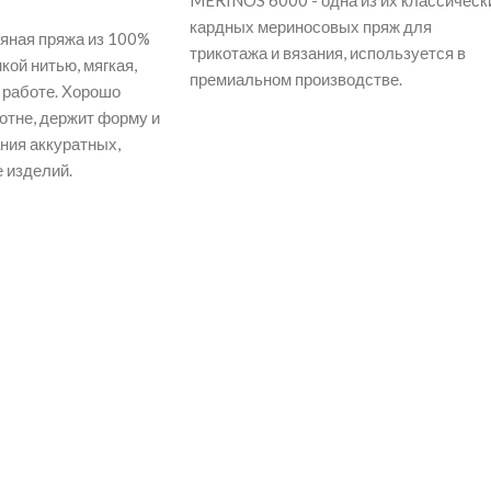
MERINOS 6000 - одна из их классическ
кардных мериносовых пряж для
яная пряжа из 100%
трикотажа и вязания, используется в
кой нитью, мягкая,
премиальном производстве.
в работе. Хорошо
отне, держит форму и
ния аккуратных,
 изделий.