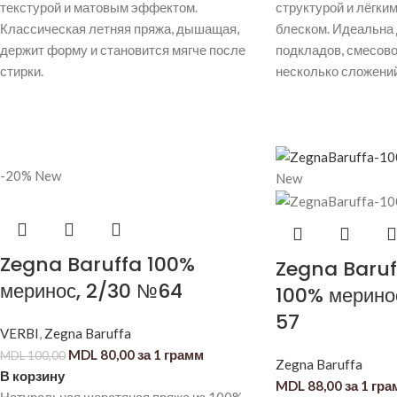
текстурой и матовым эффектом.
структурой и лёгки
Классическая летняя пряжа, дышащая,
блеском. Идеальна 
держит форму и становится мягче после
подкладов, смесово
стирки.
несколько сложений
-20%
New
New
Zegna Baruffa 100%
Zegna Baruf
меринос, 2/30 №64
100% мерино
57
VERBI
,
Zegna Baruffa
MDL
80,00
за 1 грамм
MDL
100,00
Zegna Baruffa
В корзину
MDL
88,00
за 1 гр