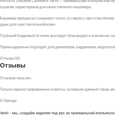
Miroa от Linsieme Cashmere Yarns — премиальная итальянская п
пушком, характерным для качественного кашемира.
Кашемир прекрасно сохраняет тепло, оставаясь при этом лёгким
даже для чувствительной кожи.
Глубокий бордовый оттенок выглядит благородно и элегантно, п
Пряжа идеально подходит для джемперов, кардиганов, водолазок,
Отзывы (0)
Отзывы
Отзывов пока нет.
Только зарегистрированные клиенты, купившие данный товар, мо
О бренде
Verbi - мы, создаём изделия под вас из премиальной итальянск