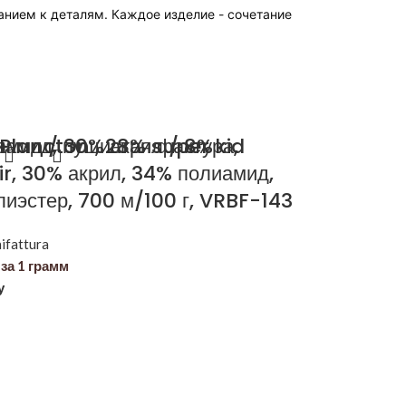
анием к деталям. Каждое изделие - сочетание
иамид, пушистая фактура,
амид / 30% акрил / 8%
Plancton , 28% super kid
r, 30% акрил, 34% полиамид,
иэстер, 700 м/100 г, VRBF-143
ifattura
за 1 грамм
у