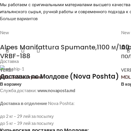
Мы работаем с оригинальными материалами высшего качества и
итальянского сырья, ручной работы и современного подхода к 
Больше вариантов
New
New
Alpes Manifattura Spumante,1100 м/100 г
Al
VRBF-188
пол
Доставка
VERBI
VER
Доставка по Молдове (Nova Poshta)
MDL
0,65
за 1 грамм
MDL
В корзину
В ко
Служба доставки:
www.novaposta.md
Доставка в отделение
Nova Poshta:
до 2 кг – 29 лей за посылку
до 5 кг – 39 лей за посылку
Курьерская доставка по Молдове: