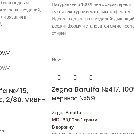
м благородным
Натуральный 100% лён с характерной
для лёгких изделий,
сухой текстурой и матовым эффектом.
к и вязания в
Идеален для летних изделий: дышащий
.
держит форму и становится мягче посл
стирки.
New
Zegna Baruffa №417, 10
fa №415,
меринос №59
с, 2/80, VRBF-
Zegna Baruffa
MDL
88,00
за 1 грамм
В корзину
амм