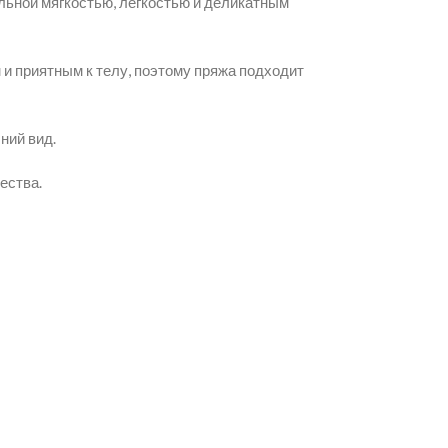
льной мягкостью, лёгкостью и деликатным
 и приятным к телу, поэтому пряжа подходит
ний вид.
ества.