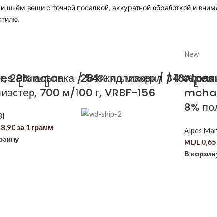
 шьём вещи с точной посадкой, аккуратной обработкой и вним
стилю.
New
, 28% альпака / 54% полиакрил / 18% пол
pes Plancton — 28% кид мохер / 34% поли
Alpes 
иэстер, 700 м/100 г, VRBF-156
mohai
8% пол
BI
8,90
за 1 грамм
Alpes Man
рзину
MDL
0,65
В корзин