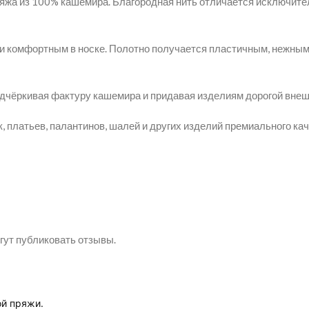
ряжа из 100% кашемира. Благородная нить отличается исключите
 и комфортным в носке. Полотно получается пластичным, нежным
одчёркивая фактуру кашемира и придавая изделиям дорогой внеш
 платьев, палантинов, шалей и других изделий премиального кач
гут публиковать отзывы.
ой пряжи.